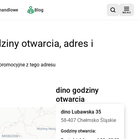
 handlowe
Blog
MENU
iny otwarcia, adres i
 promocyjne z tego adresu
dino godziny
otwarcia
dino
Lubawska 35
58-407 Chełmsko Śląskie
Godziny otwarcia: