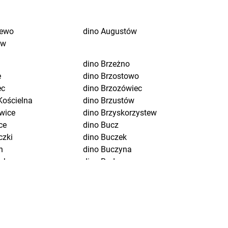
jewo
dino
Augustów
ów
dino
Brzeżno
e
dino
Brzostowo
ec
dino
Brzozówiec
Kościelna
dino
Brzustów
wice
dino
Brzyskorzystew
ce
dino
Bucz
czki
dino
Buczek
n
dino
Buczyna
uchom
dino
Budowo
wo-Letnisko
dino
Budzisław Kościelny
wice
dino
Budziszewice
w
dino
Budzów
dino
Budzyń
wo
dino
Bukowice