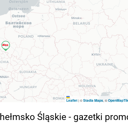
Leaflet
Stadia Maps
OpenMapTil
|
©
, ©
ełmsko Śląskie - gazetki prom