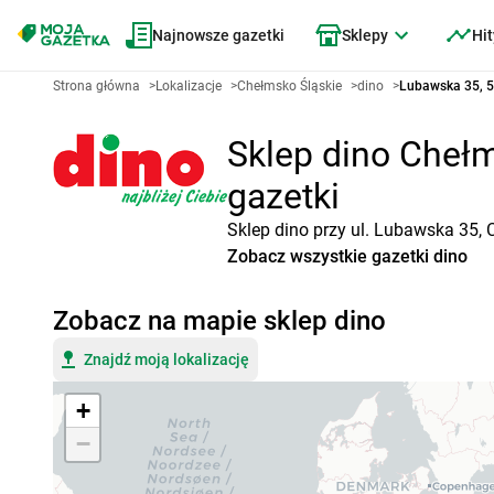
Najnowsze gazetki
Sklepy
Hit
Strona główna
>
Lokalizacje
>
Chełmsko Śląskie
>
dino
>
Lubawska 35, 5
Sklep dino Chełm
gazetki
Sklep dino przy ul. Lubawska 35, 
Zobacz wszystkie gazetki dino
Zobacz na mapie sklep dino
Znajdź moją lokalizację
+
−