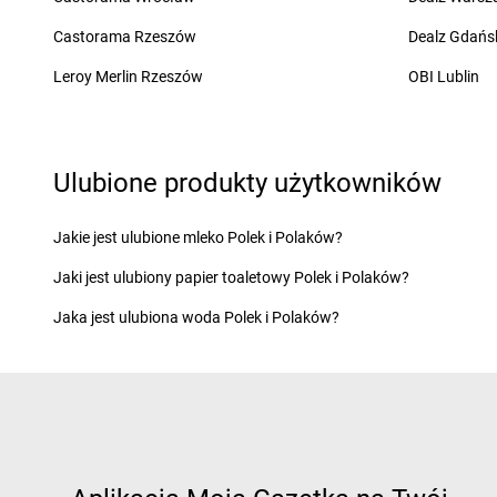
dino
Cedynia
dino
Chobienia
Castorama Rzeszów
Dealz Gdańs
dino
Cekanowo
dino
Chobienice
dino
Cekcyn
dino
Choceń
Leroy Merlin Rzeszów
OBI Lublin
dino
Ceków
dino
Chocianów
dino
Cerekwica
dino
Chocicza
dino
Cerkwica
dino
Chociwel
dino
Cewice
dino
Chocz
Ulubione produkty użytkowników
dino
Chachalnia
dino
Chodel
dino
Chalin
dino
Chodkowo-Dział
Jakie jest ulubione mleko Polek i Polaków?
dino
Chałupki
dino
Chodzież
Jaki jest ulubiony papier toaletowy Polek i Polaków?
dino
Charbrowo
dino
Chojna
dino
Charzyno
dino
Chojnice
Jaka jest ulubiona woda Polek i Polaków?
dino
Chąśno
dino
Chojno
dino
Chechło
dino
Chojny
dino
Chęciny
dino
Chorzów
dino
Chełm Śląski
dino
Choszczno
dino
Chełmno
dino
Chotków
dino
Chełmsko Śląskie
dino
Chróścice
dino
Chełmża
dino
Chróstnik