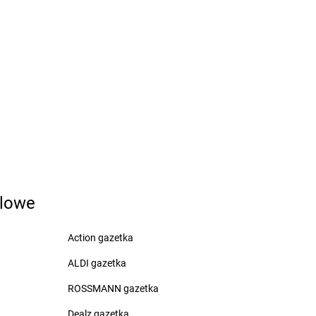
czyk
dino
Bukowiec
wice
dino
Bukówiec Górny
dino
Bukownica
dino
Bulkowo-Kolonia
w
dino
Burzenin
ca
dino
Busko-Zdrój
dino
Bychlew
dino
Byczyna
ewice
dino
Bydgoszcz
ice
dino
Bydlin
dino
Bysław
dino
Bytnica
dlowe
w
dino
Bytom
dino
Bytom Odrzański
Action gazetka
Kujawski
dino
Bytoń
cze
dino
Bytyń
ALDI gazetka
y
ROSSMANN gazetka
o
Dealz gazetka