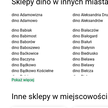
Sklepy dino w innych miast
dino
Adamowizna
dino
Aleksandria Dr
dino
Adamowo
dino
Aleksandrów
dino
Babiak
dino
Białaczów
dino
Babimost
dino
Białogard
dino
Baborów
dino
Białuń
dino
Baboszewo
dino
Białynin
dino
Baćkowice
dino
Biedrusko
dino
Baczyna
dino
Bielawa
dino
Bądkowo
dino
Bielawy
dino
Bądkowo Kościelne
dino
Bielcza
dino
Bąków
dino
Bielewo
Pokaż więcej
dino
Banie
dino
Bielice
dino
Baranów
dino
Bielsk
dino
Baranowo
dino
Bielsk Podlaski
Inne sklepy w miejscowości
dino
Barcin
dino
Bieniewice
dino
Barczewo
dino
Bieruń