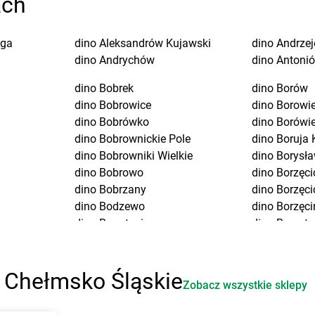
ach
uga
dino
Aleksandrów Kujawski
dino
Andrze
dino
Andrychów
dino
Antoni
dino
Bobrek
dino
Borów
dino
Bobrowice
dino
Borowi
dino
Bobrówko
dino
Borówi
dino
Bobrownickie Pole
dino
Boruja 
dino
Bobrowniki Wielkie
dino
Borysła
dino
Bobrowo
dino
Borzęci
dino
Bobrzany
dino
Borzęci
dino
Bodzewo
dino
Borzęci
dino
Bogatynia
dino
Borzyt
dino
Bogucice
dino
Boszko
dino
Boguszów-Gorce
dino
Bożejo
dino
Boguszyce
dino
Bożnó
 Chełmsko Śląskie
Zobacz wszystkie sklepy
dino
Boguty-Żurawie
dino
Branice
dino
Bojadła
dino
Branie