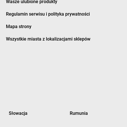
Wasze ulubione produkty
ice-Dziedzice
Regulamin serwisu i polityka prywatności
Mapa strony
owo
dino
Dygowo
Wszystkie miasta z lokalizacjami sklepów
o
dino
Dziadowa Kłoda
ów
dino
Działki Suskowolskie
o
dino
Działyń
i Młyn
dino
Dzierzgoń
o Pomorskie
dino
Dzierzgowo
dino
Dzierzkowice-Rynek
nko
dino
Dzierżoniów
ów
dino
Dzietrzniki
e-Kolonia
dino
Dziewierzewo
ca
dino
Dziwnów
k
dino
Dziwnówek
Słowacja
Rumunia
wo
dino
Dźwierzuty
m