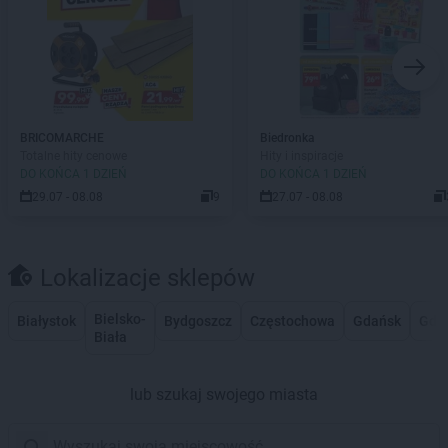
BRICOMARCHE
Biedronka
Totalne hity cenowe
Hity i inspiracje
DO KOŃCA 1 DZIEŃ
DO KOŃCA 1 DZIEŃ
29.07 - 08.08
9
27.07 - 08.08
Lokalizacje sklepów
Bielsko-
Białystok
Bydgoszcz
Częstochowa
Gdańsk
Gdy
Biała
lub szukaj swojego miasta