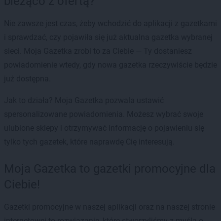
bieżąco z ofertą?
Nie zawsze jest czas, żeby wchodzić do aplikacji z gazetkami
i sprawdzać, czy pojawiła się już aktualna gazetka wybranej
sieci. Moja Gazetka zrobi to za Ciebie — Ty dostaniesz
powiadomienie wtedy, gdy nowa gazetka rzeczywiście będzie
już dostępna.
Jak to działa? Moja Gazetka pozwala ustawić
spersonalizowane powiadomienia. Możesz wybrać swoje
ulubione sklepy i otrzymywać informację o pojawieniu się
tylko tych gazetek, które naprawdę Cię interesują.
Moja Gazetka to gazetki promocyjne dla
Ciebie!
Gazetki promocyjne w naszej aplikacji oraz na naszej stronie
internetowej to rozwiązanie, które stworzyliśmy z myślą o