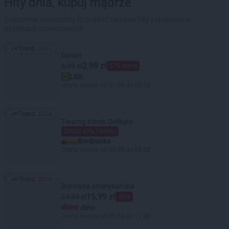
Hity dnia, kupuj mądrze
Codziennie pomożemy Ci znaleźć ciekawe hity zakupowe w
gazetkach promocyjnych
Trend:
3411
Trend: 3411
banan
2,99 zł
6,99 zł
57% taniej
LIDL
Oferta ważna od 07.08 do 08.08
Trend:
3204
Trend: 3204
Twaróg Klinek Delikate
DRUGI 40% TANIEJ
Biedronka
Oferta ważna od 03.08 do 08.08
Trend:
3016
Trend: 3016
Borówka amerykańska
15,99 zł
24,99 zł
-36%
dino
Oferta ważna od 05.08 do 11.08