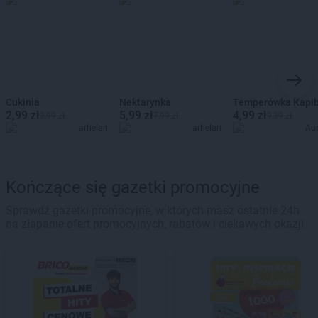
Cukinia
Nektarynka
Temperówka Kapi
2,99 zł
5,99 zł
4,99 zł
3,99 zł
7,99 zł
9,39 zł
arhelan
arhelan
Au
Kończące się gazetki promocyjne
Sprawdź gazetki promocyjne, w których masz ostatnie 24h
na złapanie ofert promocyjnych, rabatów i ciekawych okazji