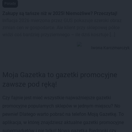
Porady
Zakupy są tańsze niż w 2025! Niemożliwe? Przeczytaj!
Inflacja 2026 mierzona przez GUS pokazuje szeroki obraz
zmian cen w gospodarce. Ale klient przy sklepowej półce
widzi coś bardziej przyziemnego – ile dziś kosztuje […]
Iwona Karczmarczyk
Moja Gazetka to gazetki promocyjne
zawsze pod ręką!
Czy fajnie jest mieć wszystkie najważniejsze gazetki
promocyjne popularnych sklepów w jednym miejscu? No
pewnie! Dlatego warto pobrać na telefon Moją Gazetkę. To
aplikacja, w której znajdziesz aktualne gazetki promocyjne
supermarketów i nie tylko! Nowa gazetka Biedronki czy