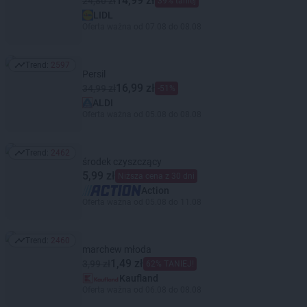
14,99 zł
24,80 zł
39% taniej
LIDL
Oferta ważna od 07.08 do 08.08
Trend:
2597
Trend: 2597
Persil
16,99 zł
34,99 zł
-51%
ALDI
Oferta ważna od 05.08 do 08.08
Trend:
2462
Trend: 2462
środek czyszczący
5,99 zł
Niższa cena z 30 dni
Action
Oferta ważna od 05.08 do 11.08
Trend:
2460
Trend: 2460
marchew młoda
1,49 zł
3,99 zł
62% TANIEJ!
Kaufland
Oferta ważna od 06.08 do 08.08