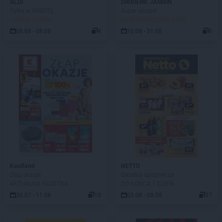
ALDI
DROGERIE JASMIN
Tylko w SOBOTĘ
Super okazje!
JUŻ OD JUTRA!
DO ROZPOCZĘCIA 3 DNI
08.08 - 08.08
4
10.08 - 31.08
8
Kaufland
NETTO
Złap okazje
Gazetka spożywcza
AKTUALNA GAZETKA
DO KOŃCA 1 DZIEŃ
30.07 - 11.08
18
03.08 - 08.08
37