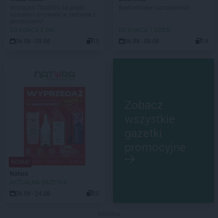
Whirlpool 70za500 na pralki,
Biedronkowe oszczędności
suszarki i zmywarki w zestawie z
akcesoriami!
DO KOŃCA 2 DNI
DO KOŃCA 1 DZIEŃ
06.08 - 09.08
15
06.08 - 08.08
14
Zobacz
wszystkie
gazetki
promocyjne
NOWA!
Natura
AKTUALNA GAZETKA
06.08 - 24.08
20
Reklama