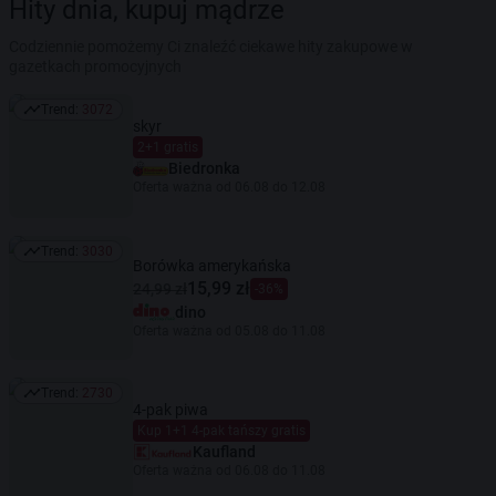
Hity dnia, kupuj mądrze
Codziennie pomożemy Ci znaleźć ciekawe hity zakupowe w
gazetkach promocyjnych
Trend:
3072
Trend: 3072
skyr
2+1 gratis
Biedronka
Oferta ważna od 06.08 do 12.08
Trend:
3030
Trend: 3030
Borówka amerykańska
15,99 zł
24,99 zł
-36%
dino
Oferta ważna od 05.08 do 11.08
Trend:
2730
Trend: 2730
4-pak piwa
Kup 1+1 4-pak tańszy gratis
Kaufland
Oferta ważna od 06.08 do 11.08