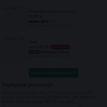
Trend:
2232
Trend: 2232
Zestaw do malowania z kuwetą
12,00 zł
NETTO
Oferta ważna od 06.08 do 12.08
Trend:
2206
Trend: 2206
Śliwki
6,99 zł
10,99 zł
36% TANIEJ
Delikatesy Centrum
Oferta ważna od 06.08 do 12.08
Zobacz wszystkie hity dnia
Najlepsze promocje
Najlepsze promocje w dniu 09.08.2026, które możesz
znaleźć w takich sklepach jak
Biedronka
,
Lidl
,
Kaufland
,
Auchan
,
Dino
,
Carrefour
,
NETTO
oraz
ALDI