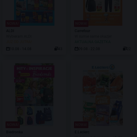
NOWA!
NOWA!
ALDI
Carrefour
Wybieram ALDI
W sumie same okazje!
JUŻ OD JUTRA!
AKTUALNA GAZETKA
10.08 - 14.08
43
09.08 - 22.08
22
NOWA!
NOWA!
Biedronka
E.Leclerc