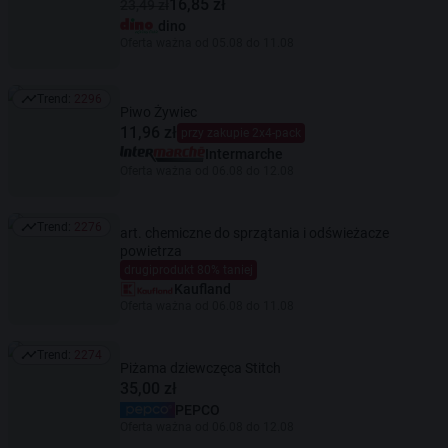
16,85 zł
23,49 zł
dino
Oferta ważna od 05.08 do 11.08
Trend:
2296
Trend: 2296
Piwo Żywiec
11,96 zł
przy zakupie 2x4-pack
Intermarche
Oferta ważna od 06.08 do 12.08
Trend:
2276
art. chemiczne do sprzątania i odświeżacze
Trend: 2276
powietrza
drugiprodukt 80% taniej
Kaufland
Oferta ważna od 06.08 do 11.08
Trend:
2274
Trend: 2274
Piżama dziewczęca Stitch
35,00 zł
PEPCO
Oferta ważna od 06.08 do 12.08