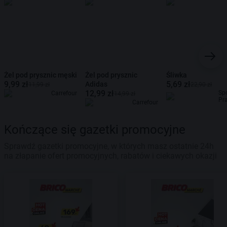
Żel pod prysznic męski
Żel pod prysznic
Śliwka
9,99 zł
5,69 zł
Adidas
11,99 zł
22,90 zł
12,99 zł
Sp
Carrefour
14,99 zł
Pr
Carrefour
Kończące się gazetki promocyjne
Sprawdź gazetki promocyjne, w których masz ostatnie 24h
na złapanie ofert promocyjnych, rabatów i ciekawych okazji