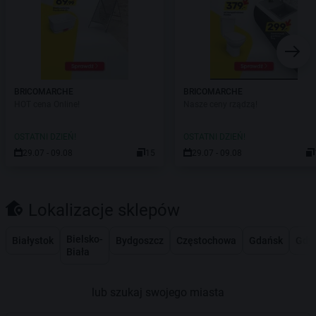
BRICOMARCHE
BRICOMARCHE
HOT cena Online!
Nasze ceny rządzą!
OSTATNI DZIEŃ!
OSTATNI DZIEŃ!
29.07 - 09.08
15
29.07 - 09.08
Lokalizacje sklepów
Bielsko-
Białystok
Bydgoszcz
Częstochowa
Gdańsk
Gdy
Biała
lub szukaj swojego miasta