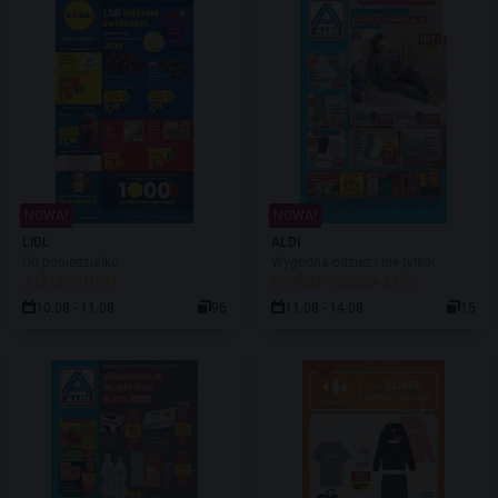
NOWA!
NOWA!
LIDL
ALDI
Od poniedziałku
Wygodna odzież i nie tylko!
JUŻ OD JUTRA!
DO ROZPOCZĘCIA 2 DNI
10.08 - 11.08
96
11.08 - 14.08
15