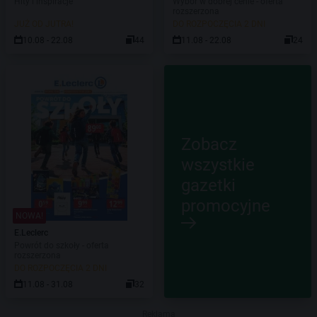
Hity i inspiracje
Wybór w dobrej cenie - oferta
rozszerzona
JUŻ OD JUTRA!
DO ROZPOCZĘCIA 2 DNI
10.08 - 22.08
44
11.08 - 22.08
24
Zobacz
wszystkie
gazetki
promocyjne
NOWA!
E.Leclerc
Powrót do szkoły - oferta
rozszerzona
DO ROZPOCZĘCIA 2 DNI
11.08 - 31.08
32
Reklama