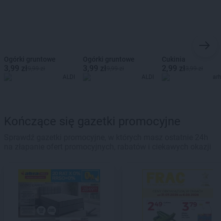
Ogórki gruntowe
Ogórki gruntowe
Cukinia
3,99 zł
3,99 zł
2,99 zł
9,99 zł
9,99 zł
3,99 zł
ALDI
ALDI
ar
Kończące się gazetki promocyjne
Sprawdź gazetki promocyjne, w których masz ostatnie 24h
na złapanie ofert promocyjnych, rabatów i ciekawych okazji