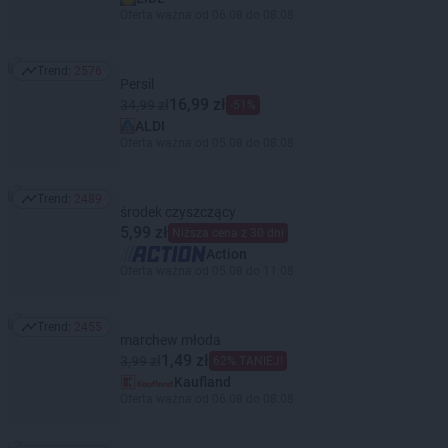
Oferta ważna od 06.08 do 08.08
Trend:
2576
Trend: 2576
Persil
16,99 zł
34,99 zł
-51%
ALDI
Oferta ważna od 05.08 do 08.08
Trend:
2489
Trend: 2489
środek czyszczący
5,99 zł
Niższa cena z 30 dni
Action
Oferta ważna od 05.08 do 11.08
Trend:
2455
Trend: 2455
marchew młoda
1,49 zł
3,99 zł
62% TANIEJ!
Kaufland
Oferta ważna od 06.08 do 08.08