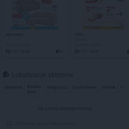
abra meble
FRAC
Ogólna
OSTATNI DZIEŃ!
OSTATNI DZIEŃ!
27.07 - 06.08
44
31.07 - 06.08
Lokalizacje sklepów
Bielsko-
Białystok
Bydgoszcz
Częstochowa
Gdańsk
Gdy
Biała
lub szukaj swojego miasta