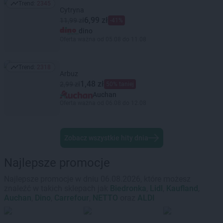
Trend:
2345
Trend: 2345
Cytryna
6,99 zł
11,99 zł
-41%
dino
Oferta ważna od 05.08 do 11.08
Trend:
2318
Trend: 2318
Arbuz
1,48 zł
2,99 zł
50% taniej
Auchan
Oferta ważna od 06.08 do 12.08
Zobacz wszystkie hity dnia
Najlepsze promocje
Najlepsze promocje w dniu 06.08.2026, które możesz
znaleźć w takich sklepach jak
Biedronka
,
Lidl
,
Kaufland
,
Auchan
,
Dino
,
Carrefour
,
NETTO
oraz
ALDI