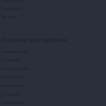
Dealz Warszawa
Dealz Gdańsk
OBI Lublin
Popularne sieci handlowe
Biedronka gazetka
Lidl gazetka
Kaufland gazetka
PEPCO gazetka
Netto gazetka
Dino gazetka
Action gazetka