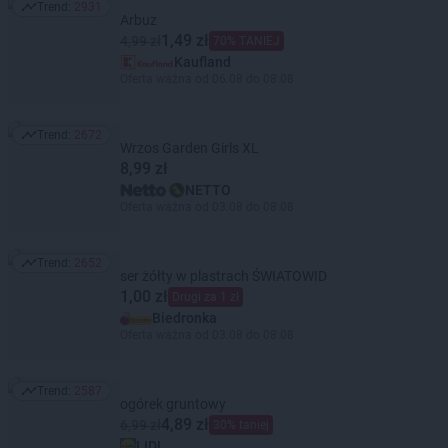
Trend:
2931
Trend: 2931
Arbuz
1,49 zł
4,99 zł
70% TANIEJ
Kaufland
Oferta ważna od 06.08 do 08.08
Trend:
2672
Trend: 2672
Wrzos Garden Girls XL
8,99 zł
NETTO
Oferta ważna od 03.08 do 08.08
Trend:
2652
Trend: 2652
ser żółty w plastrach ŚWIATOWID
1,00 zł
Drugi za 1 zł
Biedronka
Oferta ważna od 03.08 do 08.08
Trend:
2587
Trend: 2587
ogórek gruntowy
4,89 zł
6,99 zł
30% taniej
LIDL