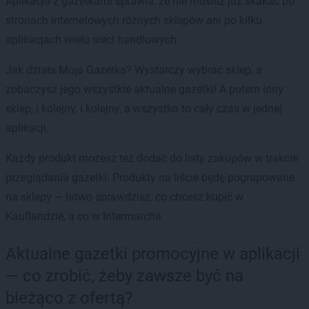
Aplikacja z gazetkami sprawia, że nie musisz już skakać po
stronach internetowych różnych sklepów ani po kilku
aplikacjach wielu sieci handlowych.
Jak działa Moja Gazetka? Wystarczy wybrać sklep, a
zobaczysz jego wszystkie aktualne gazetki! A potem inny
sklep, i kolejny, i kolejny, a wszystko to cały czas w jednej
aplikacji.
Każdy produkt możesz też dodać do listy zakupów w trakcie
przeglądania gazetki. Produkty na liście będę pogrupowane
na sklepy — łatwo sprawdzisz, co chcesz kupić w
Kauflandzie, a co w Intermarche.
Aktualne gazetki promocyjne w aplikacji
— co zrobić, żeby zawsze być na
bieżąco z ofertą?