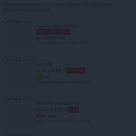
Codziennie pomożemy Ci znaleźć ciekawe hity zakupowe w
gazetkach promocyjnych
Trend:
3225
Trend: 3225
Twaróg Klinek Delikate
DRUGI 40% TANIEJ
Biedronka
Oferta ważna od 03.08 do 08.08
Trend:
3138
Trend: 3138
papryka
5,99 zł
12,99 zł
53% taniej
LIDL
Oferta ważna od 06.08 do 08.08
Trend:
3008
Trend: 3008
Borówka amerykańska
15,99 zł
24,99 zł
-36%
dino
Oferta ważna od 05.08 do 11.08