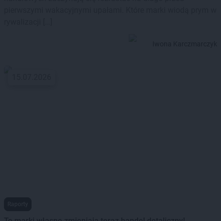
pierwszymi wakacyjnymi upałami. Które marki wiodą prym w
rywalizacji […]
Iwona Karczmarczyk
15.07.2026
Raporty
To marki własne zmieniają teraz handel detaliczny!