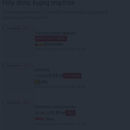
Hity dnia, kupuj mądrze
Codziennie pomożemy Ci znaleźć ciekawe hity zakupowe w
gazetkach promocyjnych
Trend:
3207
Trend: 3207
Twaróg Klinek Delikate
DRUGI 40% TANIEJ
Biedronka
Oferta ważna od 03.08 do 08.08
Trend:
3147
Trend: 3147
papryka
5,99 zł
12,99 zł
53% taniej
LIDL
Oferta ważna od 06.08 do 08.08
Trend:
3010
Trend: 3010
Borówka amerykańska
15,99 zł
24,99 zł
-36%
dino
Oferta ważna od 05.08 do 11.08