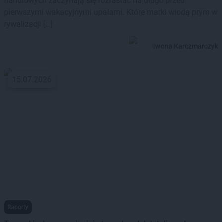
handlowych zaczynają się rozrastać na długo przed
pierwszymi wakacyjnymi upałami. Które marki wiodą prym w
rywalizacji […]
Iwona Karczmarczyk
15.07.2026
Raporty