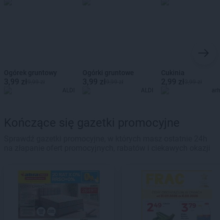
Ogórek gruntowy
Ogórki gruntowe
Cukinia
3,99 zł
3,99 zł
2,99 zł
9,99 zł
9,99 zł
3,99 zł
ALDI
ALDI
ar
Kończące się gazetki promocyjne
Sprawdź gazetki promocyjne, w których masz ostatnie 24h
na złapanie ofert promocyjnych, rabatów i ciekawych okazji