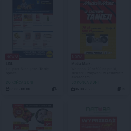
NOWA!
NOWA!
LIDL
Media Markt
Lidl plus. Skanujesz - To się
Whirlpool 70za500 na pralki,
opłaca
suszarki i zmywarki w zestawie z
akcesoriami!
DO KOŃCA 2 DNI
DO KOŃCA 3 DNI
06.08 - 08.08
28
06.08 - 09.08
15