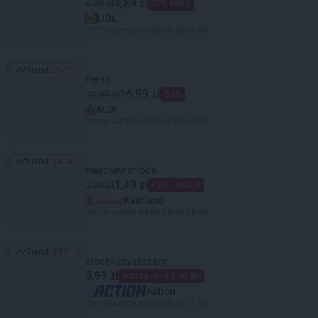
4,89 zł
6,99 zł
30% taniej
LIDL
Oferta ważna od 06.08 do 08.08
Trend:
2577
Trend: 2577
Persil
16,99 zł
34,99 zł
-51%
ALDI
Oferta ważna od 05.08 do 08.08
Trend:
2474
Trend: 2474
marchew młoda
1,49 zł
3,99 zł
62% TANIEJ!
Kaufland
Oferta ważna od 06.08 do 08.08
Trend:
2471
Trend: 2471
środek czyszczący
5,99 zł
Niższa cena z 30 dni
Action
Oferta ważna od 05.08 do 11.08