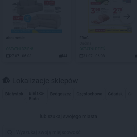
abra meble
FRAC
Ogólna
OSTATNI DZIEŃ!
OSTATNI DZIEŃ!
27.07 - 06.08
44
31.07 - 06.08
Lokalizacje sklepów
Bielsko-
Białystok
Bydgoszcz
Częstochowa
Gdańsk
Gdy
Biała
lub szukaj swojego miasta