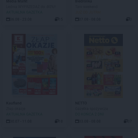
Media Markt
Biedronka
Lednia WYPRZEDAŻ do -80%!!
Tani weekend
AKTUALNA GAZETKA
JUŻ OD JUTRA!
06.08 - 23.08
15
07.08 - 08.08
3
Kaufland
NETTO
Złap okazje
Gazetka spożywcza
AKTUALNA GAZETKA
DO KOŃCA 2 DNI
30.07 - 11.08
18
03.08 - 08.08
37