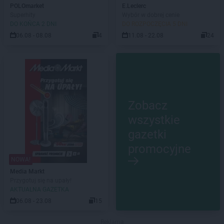
POLOmarket
E.Leclerc
Superhity
Wybór w dobrej cenie
DO KOŃCA 2 DNI
DO ROZPOCZĘCIA 5 DNI
06.08 - 08.08
4
11.08 - 22.08
24
Zobacz
wszystkie
gazetki
promocyjne
NOWA!
Media Markt
Przygotuj się na upały!
AKTUALNA GAZETKA
06.08 - 23.08
15
Reklama