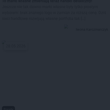
To marki własne zmieniają teraz handel detaliczny!
Jeszcze nie tak dawno marki własne były tylko prostym
wyborem: brak znanego logo w zamian za niższą cenę. Dziś
sieci handlowe rozwijają własne portfolia tak […]
Iwona Karczmarczyk
28.05.2026
Porady