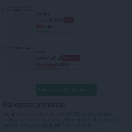
Trend:
2350
Trend: 2350
Cytryna
6,99 zł
11,99 zł
-41%
dino
Oferta ważna od 05.08 do 11.08
Trend:
2344
Trend: 2344
Arbuz
1,48 zł
2,99 zł
50% taniej
Auchan
Oferta ważna od 06.08 do 12.08
Zobacz wszystkie hity dnia
Najlepsze promocje
Najlepsze promocje w dniu 06.08.2026, które możesz
znaleźć w takich sklepach jak
Biedronka
,
Lidl
,
Kaufland
,
Auchan
,
Dino
,
Carrefour
,
NETTO
oraz
ALDI