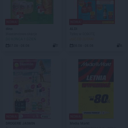
NOWA!
NOWA!
dino
ALDI
Weekendowe okazje
Tylko w SOBOTĘ
DO KOŃCA 1 DZIEŃ
JUŻ OD JUTRA!
07.08 - 08.08
7
08.08 - 08.08
4
NOWA!
NOWA!
DROGERIE JASMIN
Media Markt