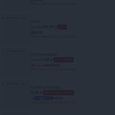
Oferta ważna od 07.08 do 08.08
Trend:
2582
Trend: 2582
Persil
16,99 zł
34,99 zł
-51%
ALDI
Oferta ważna od 05.08 do 08.08
Trend:
2459
Trend: 2459
marchew młoda
1,49 zł
3,99 zł
62% TANIEJ!
Kaufland
Oferta ważna od 06.08 do 08.08
Trend:
2444
Trend: 2444
środek czyszczący
5,99 zł
Niższa cena z 30 dni
Action
Oferta ważna od 05.08 do 11.08