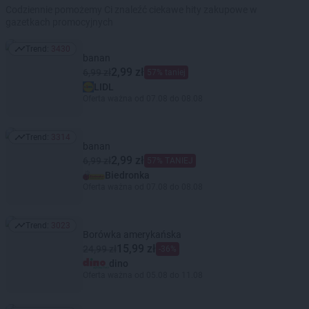
Codziennie pomożemy Ci znaleźć ciekawe hity zakupowe w
gazetkach promocyjnych
Trend:
3430
Trend: 3430
banan
2,99 zł
6,99 zł
57% taniej
LIDL
Oferta ważna od 07.08 do 08.08
Trend:
3314
Trend: 3314
banan
2,99 zł
6,99 zł
57% TANIEJ
Biedronka
Oferta ważna od 07.08 do 08.08
Trend:
3023
Trend: 3023
Borówka amerykańska
15,99 zł
24,99 zł
-36%
dino
Oferta ważna od 05.08 do 11.08