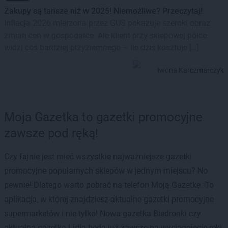
Zakupy są tańsze niż w 2025! Niemożliwe? Przeczytaj!
Inflacja 2026 mierzona przez GUS pokazuje szeroki obraz
zmian cen w gospodarce. Ale klient przy sklepowej półce
widzi coś bardziej przyziemnego – ile dziś kosztuje […]
Iwona Karczmarczyk
Moja Gazetka to gazetki promocyjne
zawsze pod ręką!
Czy fajnie jest mieć wszystkie najważniejsze gazetki
promocyjne popularnych sklepów w jednym miejscu? No
pewnie! Dlatego warto pobrać na telefon Moją Gazetkę. To
aplikacja, w której znajdziesz aktualne gazetki promocyjne
supermarketów i nie tylko! Nowa gazetka Biedronki czy
aktualna gazetka Lidla będą już zawsze na wyciągnięcie ręki.