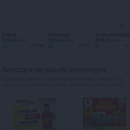
Cukinia
Nektarynka
Temperówka Kapi
2,99 zł
5,99 zł
4,99 zł
3,99 zł
7,99 zł
9,39 zł
arhelan
arhelan
Au
Kończące się gazetki promocyjne
Sprawdź gazetki promocyjne, w których masz ostatnie 24h
na złapanie ofert promocyjnych, rabatów i ciekawych okazji