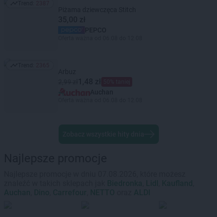
Trend:
2387
Trend: 2387
Piżama dziewczęca Stitch
35,00 zł
PEPCO
Oferta ważna od 06.08 do 12.08
Trend:
2365
Trend: 2365
Arbuz
1,48 zł
2,99 zł
50% taniej
Auchan
Oferta ważna od 06.08 do 12.08
Zobacz wszystkie hity dnia
Najlepsze promocje
Najlepsze promocje w dniu 07.08.2026, które możesz
znaleźć w takich sklepach jak
Biedronka
,
Lidl
,
Kaufland
,
Auchan
,
Dino
,
Carrefour
,
NETTO
oraz
ALDI