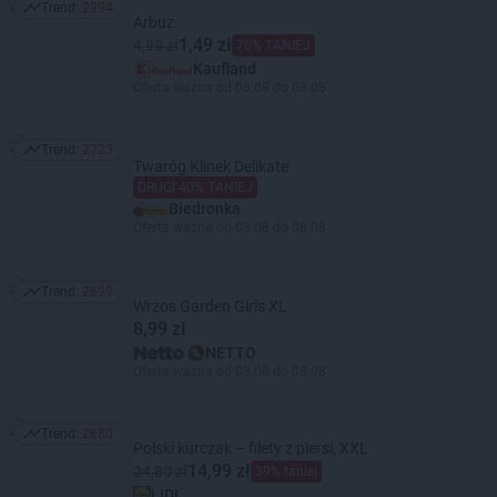
Trend:
2994
Trend: 2994
Arbuz
1,49 zł
4,99 zł
70% TANIEJ
Kaufland
Oferta ważna od 06.08 do 08.08
Trend:
2723
Trend: 2723
Twaróg Klinek Delikate
DRUGI 40% TANIEJ
Biedronka
Oferta ważna od 03.08 do 08.08
Trend:
2699
Trend: 2699
Wrzos Garden Girls XL
8,99 zł
NETTO
Oferta ważna od 03.08 do 08.08
Trend:
2680
Trend: 2680
Polski kurczak – filety z piersi, XXL
14,99 zł
24,80 zł
39% taniej
LIDL