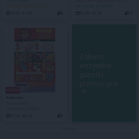
Super okazje!
Lednia WYPRZEDAŻ do -80%!!
DO ROZPOCZĘCIA 3 DNI
AKTUALNA GAZETKA
10.08 - 31.08
8
06.08 - 23.08
15
Zobacz
wszystkie
gazetki
promocyjne
NOWA!
Biedronka
Tani weekend
DO KOŃCA 1 DZIEŃ
07.08 - 08.08
3
Reklama