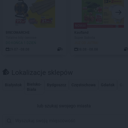
NOWA!
BRICOMARCHE
Kaufland
Totalne hity cenowe
Super Sobota
DO KOŃCA 1 DZIEŃ
JUŻ OD JUTRA!
29.07 - 08.08
9
08.08 - 08.08
Lokalizacje sklepów
Bielsko-
Białystok
Bydgoszcz
Częstochowa
Gdańsk
Gdy
Biała
lub szukaj swojego miasta