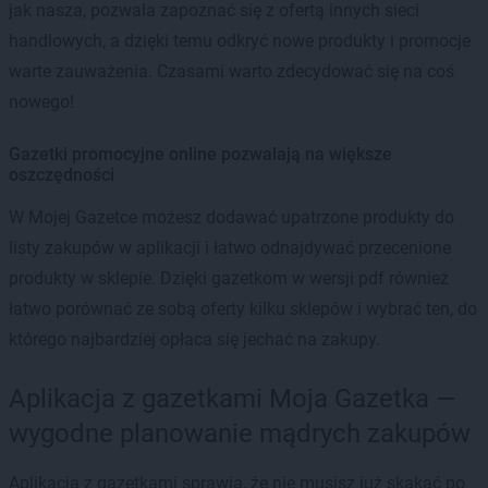
jak nasza, pozwala zapoznać się z ofertą innych sieci
handlowych, a dzięki temu odkryć nowe produkty i promocje
warte zauważenia. Czasami warto zdecydować się na coś
nowego!
Gazetki promocyjne online pozwalają na większe
oszczędności
W Mojej Gazetce możesz dodawać upatrzone produkty do
listy zakupów w aplikacji i łatwo odnajdywać przecenione
produkty w sklepie. Dzięki gazetkom w wersji pdf również
łatwo porównać ze sobą oferty kilku sklepów i wybrać ten, do
którego najbardziej opłaca się jechać na zakupy.
Aplikacja z gazetkami Moja Gazetka —
wygodne planowanie mądrych zakupów
Aplikacja z gazetkami sprawia, że nie musisz już skakać po