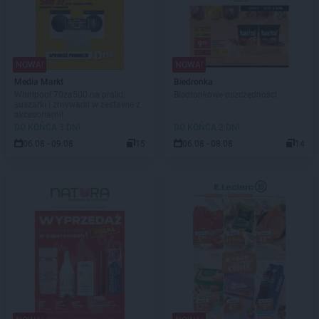
NOWA!
NOWA!
Media Markt
Biedronka
Whirlpool 70za500 na pralki,
Biedronkowe oszczędności
suszarki i zmywarki w zestawie z
akcesoriami!
DO KOŃCA 3 DNI
DO KOŃCA 2 DNI
06.08 - 09.08
15
06.08 - 08.08
14