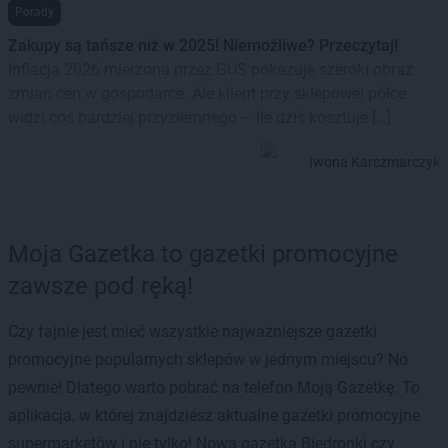
Porady
Zakupy są tańsze niż w 2025! Niemożliwe? Przeczytaj!
Inflacja 2026 mierzona przez GUS pokazuje szeroki obraz
zmian cen w gospodarce. Ale klient przy sklepowej półce
widzi coś bardziej przyziemnego – ile dziś kosztuje […]
Iwona Karczmarczyk
Moja Gazetka to gazetki promocyjne
zawsze pod ręką!
Czy fajnie jest mieć wszystkie najważniejsze gazetki
promocyjne popularnych sklepów w jednym miejscu? No
pewnie! Dlatego warto pobrać na telefon Moją Gazetkę. To
aplikacja, w której znajdziesz aktualne gazetki promocyjne
supermarketów i nie tylko! Nowa gazetka Biedronki czy