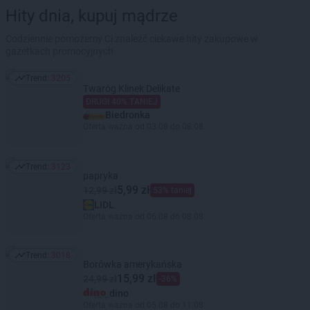
Hity dnia, kupuj mądrze
Codziennie pomożemy Ci znaleźć ciekawe hity zakupowe w
gazetkach promocyjnych
Trend:
3205
Trend: 3205
Twaróg Klinek Delikate
DRUGI 40% TANIEJ
Biedronka
Oferta ważna od 03.08 do 08.08
Trend:
3123
Trend: 3123
papryka
5,99 zł
12,99 zł
53% taniej
LIDL
Oferta ważna od 06.08 do 08.08
Trend:
3018
Trend: 3018
Borówka amerykańska
15,99 zł
24,99 zł
-36%
dino
Oferta ważna od 05.08 do 11.08