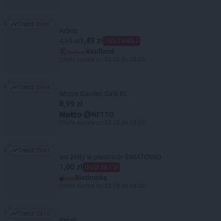
Trend:
2968
Trend: 2968
Arbuz
1,49 zł
4,99 zł
70% TANIEJ
Kaufland
Oferta ważna od 06.08 do 08.08
Trend:
2694
Trend: 2694
Wrzos Garden Girls XL
8,99 zł
NETTO
Oferta ważna od 03.08 do 08.08
Trend:
2641
Trend: 2641
ser żółty w plastrach ŚWIATOWID
1,00 zł
Drugi za 1 zł
Biedronka
Oferta ważna od 03.08 do 08.08
Trend:
2610
Trend: 2610
Persil