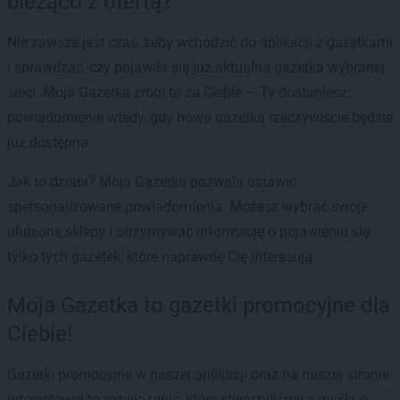
bieżąco z ofertą?
Nie zawsze jest czas, żeby wchodzić do aplikacji z gazetkami
i sprawdzać, czy pojawiła się już aktualna gazetka wybranej
sieci. Moja Gazetka zrobi to za Ciebie — Ty dostaniesz
powiadomienie wtedy, gdy nowa gazetka rzeczywiście będzie
już dostępna.
Jak to działa? Moja Gazetka pozwala ustawić
spersonalizowane powiadomienia. Możesz wybrać swoje
ulubione sklepy i otrzymywać informację o pojawieniu się
tylko tych gazetek, które naprawdę Cię interesują.
Moja Gazetka to gazetki promocyjne dla
Ciebie!
Gazetki promocyjne w naszej aplikacji oraz na naszej stronie
internetowej to rozwiązanie, które stworzyliśmy z myślą o