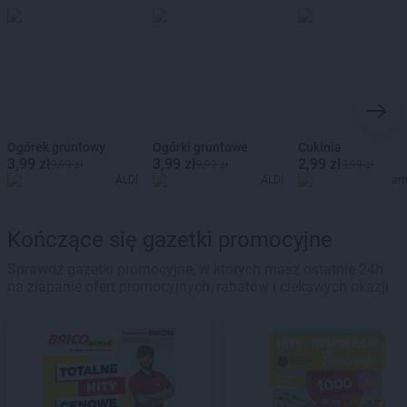
Ogórek gruntowy
Ogórki gruntowe
Cukinia
3,99 zł
3,99 zł
2,99 zł
9,99 zł
9,99 zł
3,99 zł
ALDI
ALDI
ar
Kończące się gazetki promocyjne
Sprawdź gazetki promocyjne, w których masz ostatnie 24h
na złapanie ofert promocyjnych, rabatów i ciekawych okazji