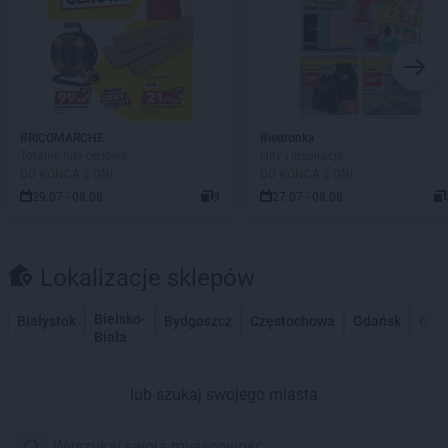
BRICOMARCHE
Biedronka
Totalne hity cenowe
Hity i inspiracje
DO KOŃCA 2 DNI
DO KOŃCA 2 DNI
29.07 - 08.08
9
27.07 - 08.08
Lokalizacje sklepów
Bielsko-
Białystok
Bydgoszcz
Częstochowa
Gdańsk
Gdy
Biała
lub szukaj swojego miasta