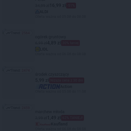
16,99 zł
34,99 zł
-51%
ALDI
Oferta ważna od 05.08 do 08.08
Trend:
2564
Trend: 2564
ogórek gruntowy
4,89 zł
6,99 zł
30% taniej
LIDL
Oferta ważna od 06.08 do 08.08
Trend:
2474
Trend: 2474
środek czyszczący
5,99 zł
Niższa cena z 30 dni
Action
Oferta ważna od 05.08 do 11.08
Trend:
2459
Trend: 2459
marchew młoda
1,49 zł
3,99 zł
62% TANIEJ!
Kaufland
Oferta ważna od 06.08 do 08.08