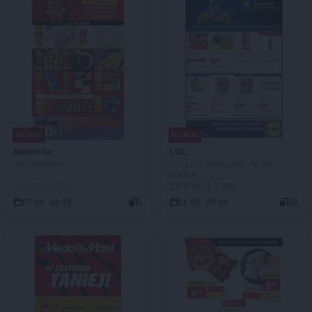
NOWA!
NOWA!
Biedronka
LIDL
Tani weekend
Lidl plus. Skanujesz - To się
opłaca
JUŻ OD JUTRA!
DO KOŃCA 2 DNI
07.08 - 08.08
3
06.08 - 08.08
28