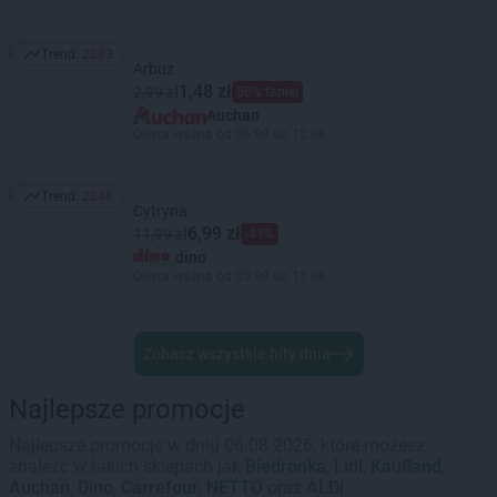
Trend:
2383
Trend: 2383
Arbuz
1,48 zł
2,99 zł
50% taniej
Auchan
Oferta ważna od 06.08 do 12.08
Trend:
2348
Trend: 2348
Cytryna
6,99 zł
11,99 zł
-41%
dino
Oferta ważna od 05.08 do 11.08
Zobacz wszystkie hity dnia
Najlepsze promocje
Najlepsze promocje w dniu 06.08.2026, które możesz
znaleźć w takich sklepach jak
Biedronka
,
Lidl
,
Kaufland
,
Auchan
,
Dino
,
Carrefour
,
NETTO
oraz
ALDI