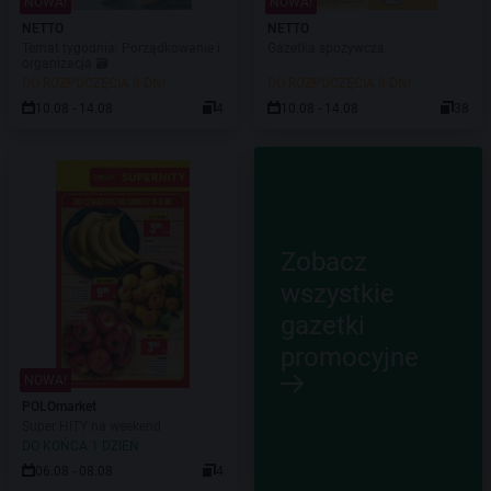
NOWA!
NOWA!
NETTO
NETTO
Temat tygodnia: Porządkowanie i
Gazetka spożywcza
organizacja 🗃️
DO ROZPOCZĘCIA 3 DNI
DO ROZPOCZĘCIA 3 DNI
10.08 - 14.08
4
10.08 - 14.08
38
Zobacz
wszystkie
gazetki
promocyjne
NOWA!
POLOmarket
Super HITY na weekend
DO KOŃCA 1 DZIEŃ
06.08 - 08.08
4