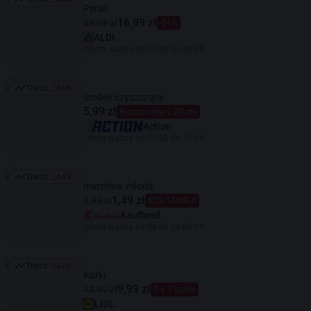
Trend: 2646
Persil
16,99 zł
34,99 zł
-51%
ALDI
Oferta ważna od 05.08 do 08.08
Trend:
2468
Trend: 2468
środek czyszczący
5,99 zł
Niższa cena z 30 dni
Action
Oferta ważna od 05.08 do 11.08
Trend:
2449
Trend: 2449
marchew młoda
1,49 zł
3,99 zł
62% TANIEJ!
Kaufland
Oferta ważna od 06.08 do 08.08
Trend:
2426
Trend: 2426
Kurki
9,99 zł
19,99 zł
1 + 1 gratis
LIDL