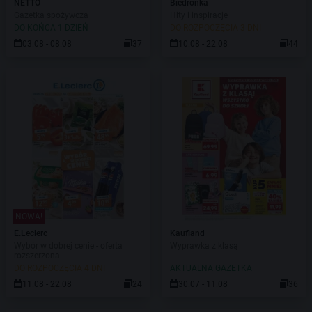
NETTO
Biedronka
Gazetka spożywcza
Hity i inspiracje
DO KOŃCA 1 DZIEŃ
DO ROZPOCZĘCIA 3 DNI
03.08 - 08.08
37
10.08 - 22.08
44
NOWA!
E.Leclerc
Kaufland
Wybór w dobrej cenie - oferta
Wyprawka z klasą
rozszerzona
DO ROZPOCZĘCIA 4 DNI
AKTUALNA GAZETKA
11.08 - 22.08
24
30.07 - 11.08
36