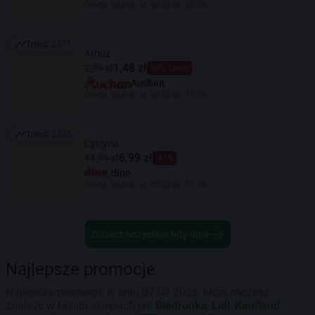
Oferta ważna od 06.08 do 08.08
Trend:
2371
Trend: 2371
Arbuz
1,48 zł
2,99 zł
50% taniej
Auchan
Oferta ważna od 06.08 do 12.08
Trend:
2335
Trend: 2335
Cytryna
6,99 zł
11,99 zł
-41%
dino
Oferta ważna od 05.08 do 11.08
Zobacz wszystkie hity dnia
Najlepsze promocje
Najlepsze promocje w dniu 07.08.2026, które możesz
znaleźć w takich sklepach jak
Biedronka
,
Lidl
,
Kaufland
,