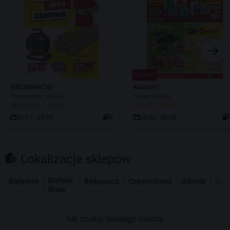
NOWA!
BRICOMARCHE
Kaufland
Totalne hity cenowe
Super Sobota
DO KOŃCA 1 DZIEŃ
JUŻ OD JUTRA!
29.07 - 08.08
9
08.08 - 08.08
Lokalizacje sklepów
Bielsko-
Białystok
Bydgoszcz
Częstochowa
Gdańsk
Gdy
Biała
lub szukaj swojego miasta