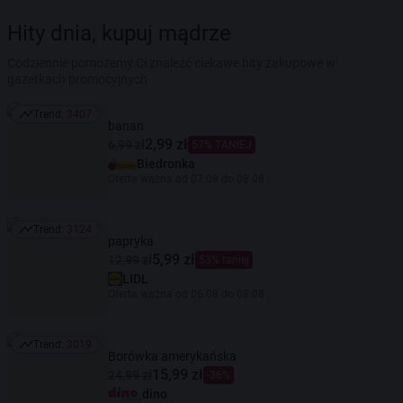
Hity dnia, kupuj mądrze
Codziennie pomożemy Ci znaleźć ciekawe hity zakupowe w
gazetkach promocyjnych
Trend:
3407
Trend: 3407
banan
2,99 zł
6,99 zł
57% TANIEJ
Biedronka
Oferta ważna od 07.08 do 08.08
Trend:
3124
Trend: 3124
papryka
5,99 zł
12,99 zł
53% taniej
LIDL
Oferta ważna od 06.08 do 08.08
Trend:
3019
Trend: 3019
Borówka amerykańska
15,99 zł
24,99 zł
-36%
dino