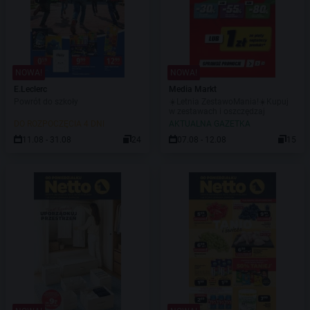
NOWA!
NOWA!
E.Leclerc
Media Markt
Powrót do szkoły
☀️Letnia ZestawoMania!☀️Kupuj
w zestawach i oszczędzaj
DO ROZPOCZĘCIA 4 DNI
AKTUALNA GAZETKA
11.08 - 31.08
24
07.08 - 12.08
15