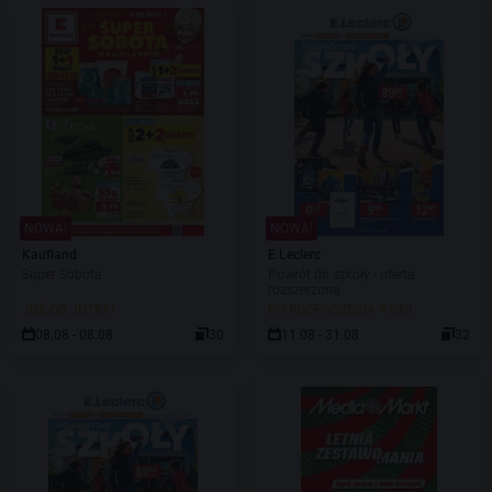
NOWA!
NOWA!
Kaufland
E.Leclerc
Super Sobota
Powrót do szkoły - oferta
rozszerzona
JUŻ OD JUTRA!
DO ROZPOCZĘCIA 4 DNI
08.08 - 08.08
30
11.08 - 31.08
32