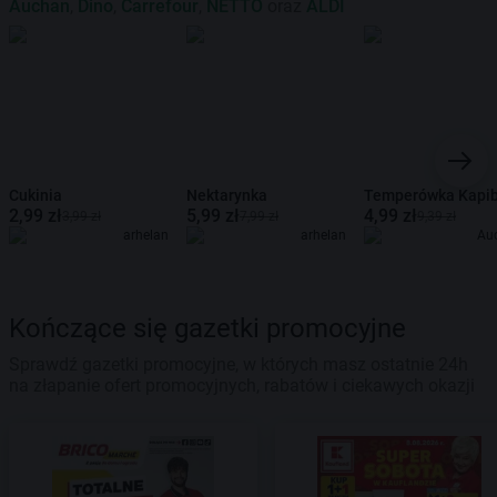
Auchan
,
Dino
,
Carrefour
,
NETTO
oraz
ALDI
Cukinia
Nektarynka
Temperówka Kapi
2,99 zł
5,99 zł
4,99 zł
3,99 zł
7,99 zł
9,39 zł
arhelan
arhelan
Au
Kończące się gazetki promocyjne
Sprawdź gazetki promocyjne, w których masz ostatnie 24h
na złapanie ofert promocyjnych, rabatów i ciekawych okazji