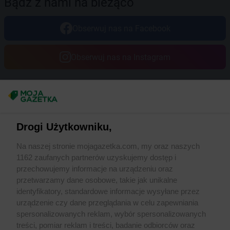
Bądź z nami na bieżąco
Obserwuj nas na Facebook
Obserwuj nas na Instagram
Masz sugestie lub pytania?
Napisz do nas:
support@mojagazetka.com
Drogi Użytkowniku,
Współpraca z nami
Na naszej stronie mojagazetka.com, my oraz naszych
Zobacz szczegóły
1162 zaufanych partnerów uzyskujemy dostęp i
Retail Radar – analiza rynku
przechowujemy informacje na urządzeniu oraz
przetwarzamy dane osobowe, takie jak unikalne
identyfikatory, standardowe informacje wysyłane przez
Wasze ulubione produkty
urządzenie czy dane przeglądania w celu zapewniania
spersonalizowanych reklam, wybór spersonalizowanych
Regulamin serwisu i polityka prywatności
treści, pomiar reklam i treści, badanie odbiorców oraz