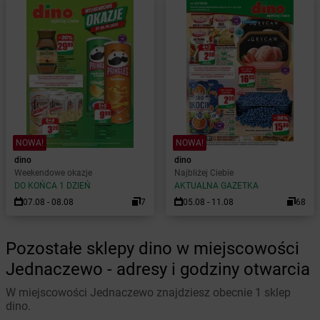
NOWA!
NOWA!
dino
dino
Weekendowe okazje
Najbliżej Ciebie
DO KOŃCA 1 DZIEŃ
AKTUALNA GAZETKA
07.08 - 08.08
7
05.08 - 11.08
68
Pozostałe sklepy dino w miejscowości
Jednaczewo - adresy i godziny otwarcia
W miejscowości Jednaczewo znajdziesz obecnie 1 sklep
dino.