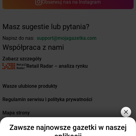
Obserwuj nas na Instagram
dino
Borne Sulinowo
dino
Boronów
dino
Boroszów
Masz sugestie lub pytania?
dino
Borów
dino
Borowie
Napisz do nas:
support@mojagazetka.com
dino
Borówiec
Współpraca z nami
dino
Boruja Kościelna
dino
Borysławice
Zobacz szczegóły
dino
Borzęcice
Retail Radar – analiza rynku
dino
Borzęciczki
dino
Borzęcin
Wasze ulubione produkty
dino
Borzytuchom
dino
Boszkowo-Letnisko
Regulamin serwisu i polityka prywatności
dino
Bożejowice
dino
Bożnów
Mapa strony
dino
Branice
dino
Braniewo
Zawsze najnowsze gazetki w naszej
Wszystkie miasta z lokalizacjami sklepów
dino
Brańszczyk