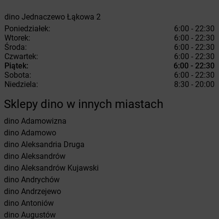
dino
Jednaczewo
Łąkowa 2
Poniedziałek:
6:00 - 22:30
Wtorek:
6:00 - 22:30
Środa:
6:00 - 22:30
Czwartek:
6:00 - 22:30
Piątek:
6:00 - 22:30
Sobota:
6:00 - 22:30
Niedziela:
8:30 - 20:00
Sklepy dino w innych miastach
dino
Adamowizna
dino
Adamowo
dino
Aleksandria Druga
dino
Aleksandrów
dino
Aleksandrów Kujawski
dino
Andrychów
dino
Andrzejewo
dino
Antoniów
dino
Augustów