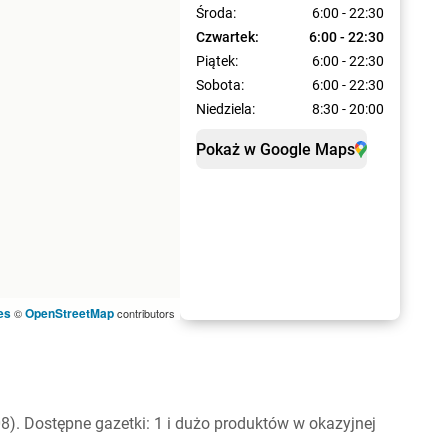
Środa:
6:00 - 22:30
Czwartek:
6:00 - 22:30
Piątek:
6:00 - 22:30
Sobota:
6:00 - 22:30
Niedziela:
8:30 - 20:00
Pokaż w Google Maps
es
OpenStreetMap
©
contributors
). Dostępne gazetki: 1 i dużo produktów w okazyjnej