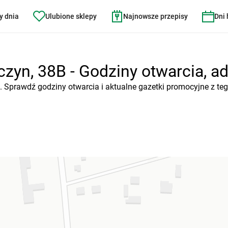
y dnia
Ulubione sklepy
Najnowsze przepisy
Dni
zyn, 38B - Godziny otwarcia, adr
. Sprawdź godziny otwarcia i aktualne gazetki promocyjne z te