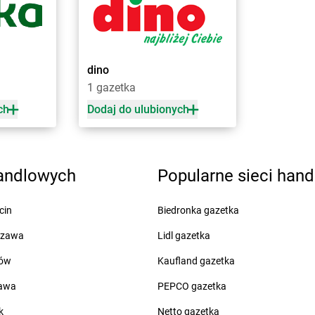
uga
dino
Bolesław
dino
Bratian
dino
Bolesławice
dino
Brdów
dino
Bolesławiec
dino
Brochó
dino
Bolewice
dino
Brodni
dino
dino
Bolewicko
dino
Brody
1 gazetka
dino
Bolimów
dino
Brojce
ch
Dodaj do ulubionych
dino
Bolków
dino
Bronisz
oczne
dino
Bolszewo
dino
Bronow
dino
Boniewo
dino
Brunów
dino
Borawe
dino
Brusy
handlowych
Popularne sieci han
dino
Borek Strzeliński
dino
Brwinó
dino
Borek Wielkopolski
dino
Brzeg
cin
Biedronka gazetka
dino
Borkowo
dino
Brześć 
dino
Borne Sulinowo
dino
Brzesz
szawa
Lidl gazetka
dino
Boronów
dino
Brzezin
ów
Kaufland gazetka
dino
Boroszów
dino
Brzeźni
zawa
PEPCO gazetka
dino
Chrząstowice
dino
Cieszy
k
Netto gazetka
dino
Chrząstowo
dino
Cieszy