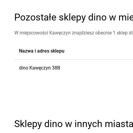
Pozostałe sklepy dino w mi
W miejscowości Kawęczyn znajdziesz obecnie 1 sklep di
Nazwa i adres sklepu
dino
Kawęczyn
38B
Sklepy dino w innych miast