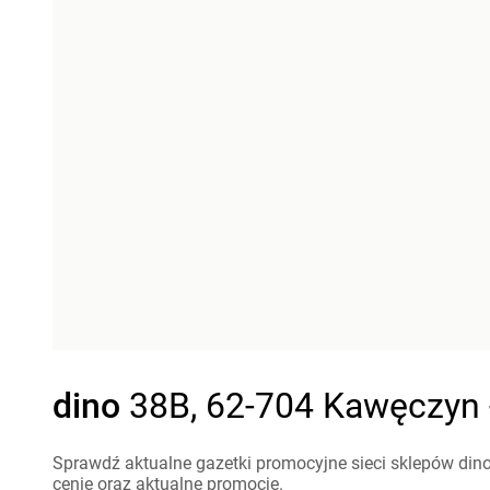
dino
38B, 62-704 Kawęczyn 
Sprawdź aktualne gazetki promocyjne sieci sklepów din
cenie oraz aktualne promocje.