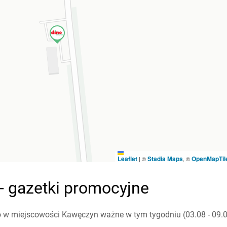
Leaflet
Stadia Maps
OpenMapTil
|
©
, ©
- gazetki promocyjne
o w miejscowości Kawęczyn ważne w tym tygodniu (03.08 - 09.08