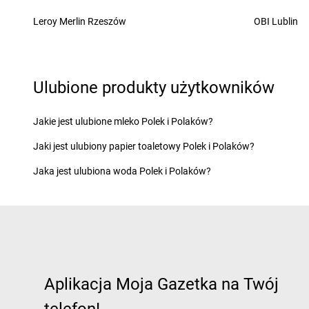
dino
Cekcyn
dino
Choceń
Leroy Merlin Rzeszów
OBI Lublin
dino
Ceków
dino
Chocianów
dino
Cerekwica
dino
Chocicza
dino
Cerkwica
dino
Chociwel
dino
Cewice
dino
Chocz
Ulubione produkty użytkowników
dino
Chachalnia
dino
Chodel
dino
Chalin
dino
Chodkowo-Dział
Jakie jest ulubione mleko Polek i Polaków?
dino
Chałupki
dino
Chodzież
Jaki jest ulubiony papier toaletowy Polek i Polaków?
dino
Charbrowo
dino
Chojna
dino
Charzyno
dino
Chojnice
Jaka jest ulubiona woda Polek i Polaków?
dino
Chąśno
dino
Chojno
dino
Chechło
dino
Chojny
dino
Chęciny
dino
Chorzów
dino
Chełm Śląski
dino
Choszczno
dino
Chełmno
dino
Chotków
dino
Chełmsko Śląskie
dino
Chróścice
dino
Chełmża
dino
Chróstnik
Aplikacja Moja Gazetka na Twój
dino
Chludowo
dino
Chrzan