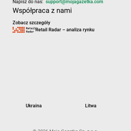
Napisz do nas:
support@mojagazetka.com
dino
Cieszków
dino
Czechy
Współpraca z nami
Zobacz szczegóły
dino
Dobromierz
dino
Domin
Retail Radar – analiza rynku
dino
Dobroszyce
dino
Dopiew
dino
Dobryszyce
dino
Doruch
dino
Dobrzany
dino
Drawn
ga
dino
Dobrzejewice
dino
Drawsk
dino
Dobrzelów
dino
Drawsk
dino
Dobrzyca
dino
Dretyń
dino
Dobrzyków
dino
Drezde
dino
Dobrzyń nad Wisłą
dino
Droszk
dino
Dolna Grupa
dino
Drużbic
dino
Dolsk
dino
Drzewi
dino
Domaniewice
dino
Drzone
Ukraina
Litwa
dino
Domaniów
dino
Drzono
dino
Domaszków
dino
Drzyci
dino
Domaszowice
dino
Dusznik
dino
Domiechowice
dino
Dusznik