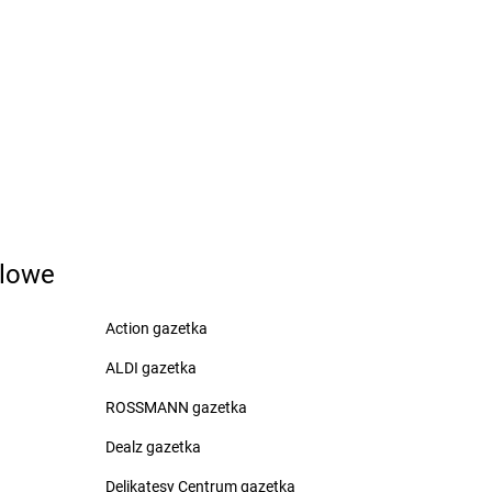
dino
Bukownica
dino
Bulkowo-Kolonia
w
dino
Burzenin
ca
dino
Busko-Zdrój
dino
Bychlew
dino
Byczyna
ewice
dino
Bydgoszcz
ice
dino
Bydlin
dino
Bysław
dino
Bytnica
dlowe
w
dino
Bytom
dino
Bytom Odrzański
Action gazetka
Kujawski
dino
Bytoń
cze
dino
Bytyń
ALDI gazetka
y
ROSSMANN gazetka
o
Dealz gazetka
n
dino
Czekanów
Delikatesy Centrum gazetka
ny
dino
Czempiń