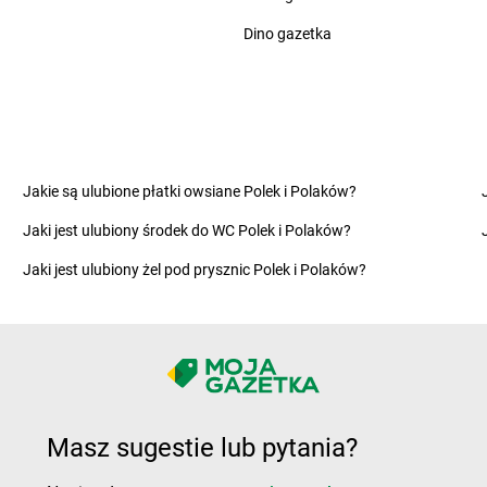
dino
Chrzypsko Wielkie
dino
Cisek
Dino gazetka
dino
Chudoba
dino
Cisew
dino
Chwalęcice
dino
Cmolas
dino
Chwałkowo Kościelne
dino
Cybink
dino
Chybie
dino
Cychry
dino
Chynów
dino
Czajkó
ki
dino
Ciachcin
dino
Czaplin
Jakie są ulubione płatki owsiane Polek i Polaków?
dino
Ciążeń
dino
Czapur
Jaki jest ulubiony środek do WC Polek i Polaków?
dino
Ciechanowiec
dino
Czarna
dino
Ciechocin
dino
Czarna
Jaki jest ulubiony żel pod prysznic Polek i Polaków?
dino
Ciechocinek
dino
Czarnk
dino
Ciechów
dino
Czarno
dino
Ciecierzyce
dino
Czarnoż
dino
Ciekoty
dino
Czarny 
dino
Cielądz
dino
Czarnyl
dino
Cielcza
dino
Czarże
dino
Cienin Zaborny-Parcele
dino
Czastar
Masz sugestie lub pytania?
dino
Ciepłowody
dino
Czechow