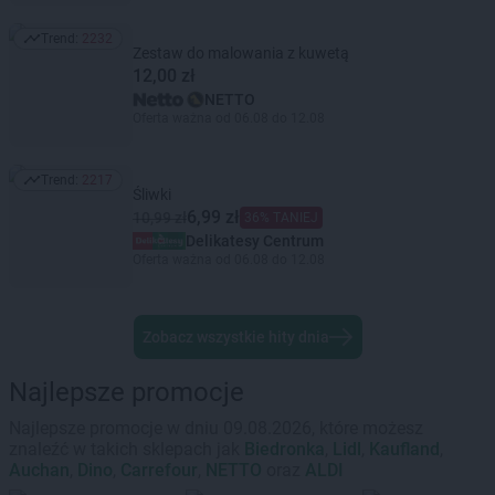
Trend:
2232
Trend: 2232
Zestaw do malowania z kuwetą
12,00 zł
NETTO
Oferta ważna od 06.08 do 12.08
Trend:
2217
Trend: 2217
Śliwki
6,99 zł
10,99 zł
36% TANIEJ
Delikatesy Centrum
Oferta ważna od 06.08 do 12.08
Zobacz wszystkie hity dnia
Najlepsze promocje
Najlepsze promocje w dniu 09.08.2026, które możesz
znaleźć w takich sklepach jak
Biedronka
,
Lidl
,
Kaufland
,
Auchan
,
Dino
,
Carrefour
,
NETTO
oraz
ALDI