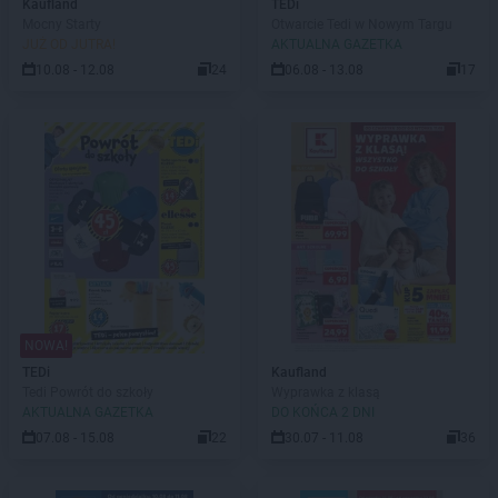
Kaufland
TEDi
Mocny Starty
Otwarcie Tedi w Nowym Targu
JUŻ OD JUTRA!
AKTUALNA GAZETKA
10.08 - 12.08
24
06.08 - 13.08
17
NOWA!
TEDi
Kaufland
Tedi Powrót do szkoły
Wyprawka z klasą
AKTUALNA GAZETKA
DO KOŃCA 2 DNI
07.08 - 15.08
22
30.07 - 11.08
36