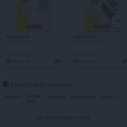
BRICOMARCHE
BRICOMARCHE
HOT cena Online!
Nasze ceny rządzą!
OSTATNI DZIEŃ!
OSTATNI DZIEŃ!
29.07 - 09.08
15
29.07 - 09.08
Lokalizacje sklepów
Bielsko-
Białystok
Bydgoszcz
Częstochowa
Gdańsk
Gdy
Biała
lub szukaj swojego miasta