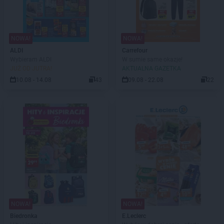
NOWA!
NOWA!
ALDI
Carrefour
Wybieram ALDI
W sumie same okazje!
JUŻ OD JUTRA!
AKTUALNA GAZETKA
10.08 - 14.08
43
09.08 - 22.08
22
NOWA!
NOWA!
Biedronka
E.Leclerc