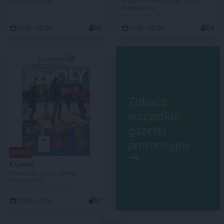
Hity i inspiracje
Wybór w dobrej cenie - oferta
rozszerzona
JUŻ OD JUTRA!
DO ROZPOCZĘCIA 2 DNI
10.08 - 22.08
44
11.08 - 22.08
24
Zobacz
wszystkie
gazetki
promocyjne
NOWA!
E.Leclerc
Powrót do szkoły - oferta
rozszerzona
DO ROZPOCZĘCIA 2 DNI
11.08 - 31.08
32
Reklama