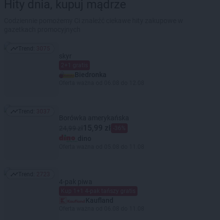
Hity dnia, kupuj mądrze
Codziennie pomożemy Ci znaleźć ciekawe hity zakupowe w
gazetkach promocyjnych
Trend:
3075
Trend: 3075
skyr
2+1 gratis
Biedronka
Oferta ważna od 06.08 do 12.08
Trend:
3037
Trend: 3037
Borówka amerykańska
15,99 zł
24,99 zł
-36%
dino
Oferta ważna od 05.08 do 11.08
Trend:
2723
Trend: 2723
4-pak piwa
Kup 1+1 4-pak tańszy gratis
Kaufland
Oferta ważna od 06.08 do 11.08