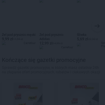
Żel pod prysznic męski
Żel pod prysznic
Śliwka
9,99 zł
5,69 zł
Adidas
11,99 zł
22,90 zł
12,99 zł
Sp
Carrefour
14,99 zł
Pr
Carrefour
Kończące się gazetki promocyjne
Sprawdź gazetki promocyjne, w których masz ostatnie 24h
na złapanie ofert promocyjnych, rabatów i ciekawych okazji