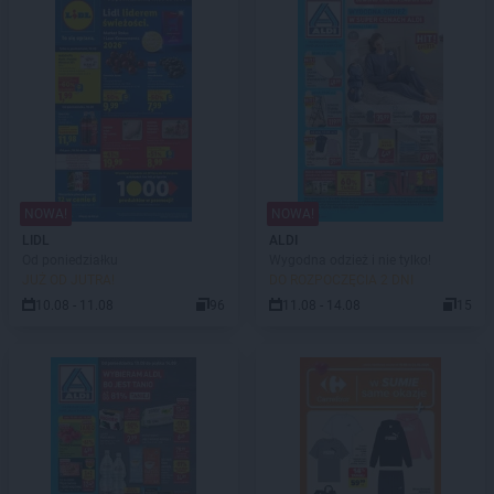
NOWA!
NOWA!
LIDL
ALDI
Od poniedziałku
Wygodna odzież i nie tylko!
JUŻ OD JUTRA!
DO ROZPOCZĘCIA 2 DNI
10.08 - 11.08
96
11.08 - 14.08
15