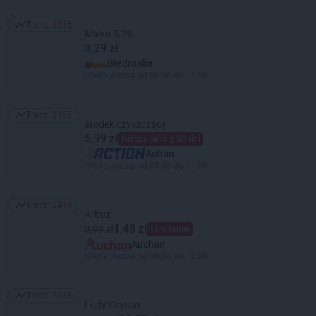
Trend:
2535
Trend: 2535
Mleko 3,2%
3,29 zł
Biedronka
Oferta ważna od 06.08 do 12.08
Trend:
2468
Trend: 2468
środek czyszczący
5,99 zł
Niższa cena z 30 dni
Action
Oferta ważna od 05.08 do 11.08
Trend:
2411
Trend: 2411
Arbuz
1,48 zł
2,99 zł
50% taniej
Auchan
Oferta ważna od 06.08 do 12.08
Trend:
2336
Trend: 2336
Lody Grycan