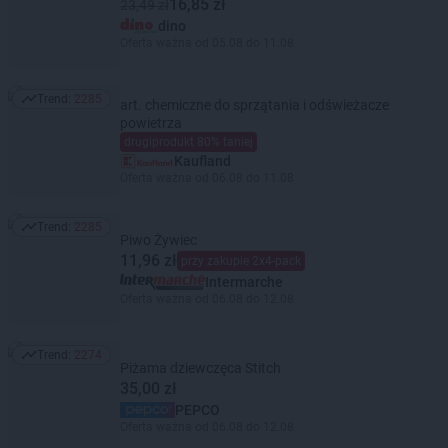
16,85 zł
23,49 zł
dino
Oferta ważna od 05.08 do 11.08
Trend:
2285
art. chemiczne do sprzątania i odświeżacze
Trend: 2285
powietrza
drugiprodukt 80% taniej
Kaufland
Oferta ważna od 06.08 do 11.08
Trend:
2285
Trend: 2285
Piwo Żywiec
11,96 zł
przy zakupie 2x4-pack
Intermarche
Oferta ważna od 06.08 do 12.08
Trend:
2274
Trend: 2274
Piżama dziewczęca Stitch
35,00 zł
PEPCO
Oferta ważna od 06.08 do 12.08