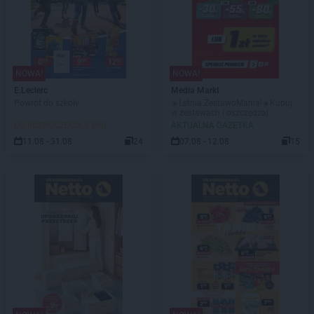
NOWA!
NOWA!
E.Leclerc
Media Markt
Powrót do szkoły
☀️Letnia ZestawoMania!☀️Kupuj
w zestawach i oszczędzaj
DO ROZPOCZĘCIA 3 DNI
AKTUALNA GAZETKA
11.08 - 31.08
24
07.08 - 12.08
15