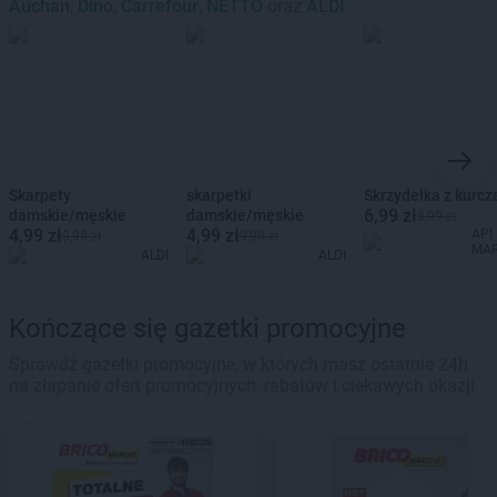
Auchan
,
Dino
,
Carrefour
,
NETTO
oraz
ALDI
Skarpety
skarpetki
Skrzydełka z kurcz
6,99 zł
damskie/męskie
damskie/męskie
8,99 zł
4,99 zł
4,99 zł
API
9,98 zł
9,98 zł
MA
ALDI
ALDI
Kończące się gazetki promocyjne
Sprawdź gazetki promocyjne, w których masz ostatnie 24h
na złapanie ofert promocyjnych, rabatów i ciekawych okazji