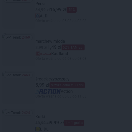
Trend: 2671
Persil
16,99 zł
34,99 zł
-51%
ALDI
Oferta ważna od 05.08 do 08.08
Trend:
2469
Trend: 2469
marchew młoda
1,49 zł
3,99 zł
62% TANIEJ!
Kaufland
Oferta ważna od 06.08 do 08.08
Trend:
2463
Trend: 2463
środek czyszczący
5,99 zł
Niższa cena z 30 dni
Action
Oferta ważna od 05.08 do 11.08
Trend:
2424
Trend: 2424
Kurki
9,99 zł
19,99 zł
1 + 1 gratis
LIDL