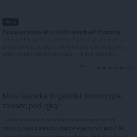
Porady
Zakupy są tańsze niż w 2025! Niemożliwe? Przeczytaj!
Inflacja 2026 mierzona przez GUS pokazuje szeroki obraz
zmian cen w gospodarce. Ale klient przy sklepowej półce
widzi coś bardziej przyziemnego – ile dziś kosztuje […]
Iwona Karczmarczyk
Moja Gazetka to gazetki promocyjne
zawsze pod ręką!
Czy fajnie jest mieć wszystkie najważniejsze gazetki
promocyjne popularnych sklepów w jednym miejscu? No
pewnie! Dlatego warto pobrać na telefon Moją Gazetkę. To