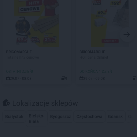
BRICOMARCHE
BRICOMARCHE
Totalne hity cenowe
HOT cena Online!
OSTATNI DZIEŃ!
DO KOŃCA 1 DZIEŃ
29.07 - 08.08
9
29.07 - 09.08
Lokalizacje sklepów
Bielsko-
Białystok
Bydgoszcz
Częstochowa
Gdańsk
Gdy
Biała