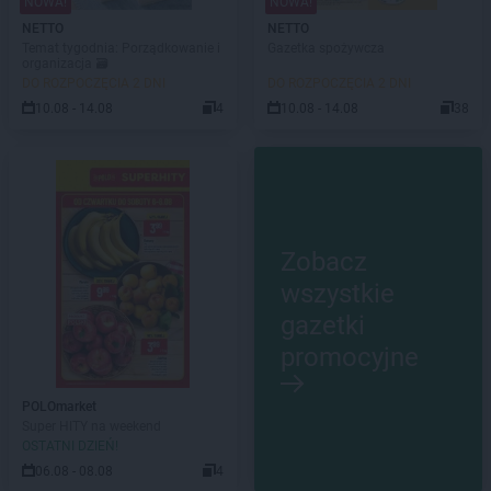
NOWA!
NOWA!
NETTO
NETTO
Temat tygodnia: Porządkowanie i
Gazetka spożywcza
organizacja 🗃️
DO ROZPOCZĘCIA 2 DNI
DO ROZPOCZĘCIA 2 DNI
10.08 - 14.08
4
10.08 - 14.08
38
Zobacz
wszystkie
gazetki
promocyjne
POLOmarket
Super HITY na weekend
OSTATNI DZIEŃ!
06.08 - 08.08
4