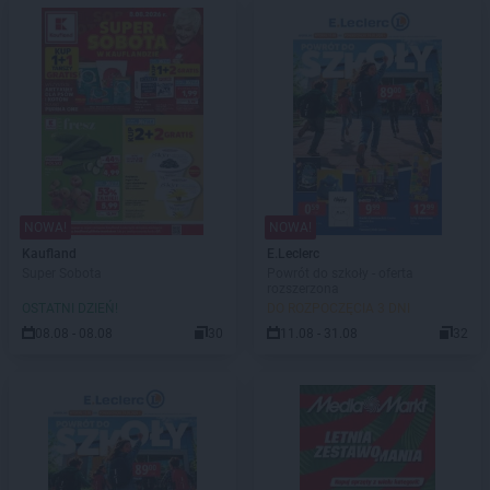
NOWA!
NOWA!
Kaufland
E.Leclerc
Super Sobota
Powrót do szkoły - oferta
rozszerzona
OSTATNI DZIEŃ!
DO ROZPOCZĘCIA 3 DNI
08.08 - 08.08
30
11.08 - 31.08
32