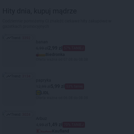
Hity dnia, kupuj mądrze
Codziennie pomożemy Ci znaleźć ciekawe hity zakupowe w
gazetkach promocyjnych
Trend:
3392
Trend: 3392
banan
2,99 zł
6,99 zł
57% TANIEJ
Biedronka
Oferta ważna od 07.08 do 08.08
Trend:
3134
Trend: 3134
papryka
5,99 zł
12,99 zł
53% taniej
LIDL
Oferta ważna od 06.08 do 08.08
Trend:
3024
Trend: 3024
Arbuz
1,49 zł
4,99 zł
70% TANIEJ
Kaufland