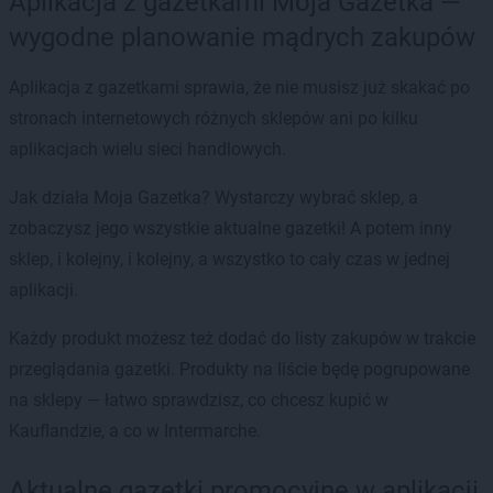
Aplikacja z gazetkami Moja Gazetka —
wygodne planowanie mądrych zakupów
Aplikacja z gazetkami sprawia, że nie musisz już skakać po
stronach internetowych różnych sklepów ani po kilku
aplikacjach wielu sieci handlowych.
Jak działa Moja Gazetka? Wystarczy wybrać sklep, a
zobaczysz jego wszystkie aktualne gazetki! A potem inny
sklep, i kolejny, i kolejny, a wszystko to cały czas w jednej
aplikacji.
Każdy produkt możesz też dodać do listy zakupów w trakcie
przeglądania gazetki. Produkty na liście będę pogrupowane
na sklepy — łatwo sprawdzisz, co chcesz kupić w
Kauflandzie, a co w Intermarche.
Aktualne gazetki promocyjne w aplikacji