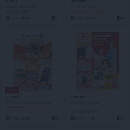
NETTO
Biedronka
Gazetka spożywcza
Hity i inspiracje
OSTATNI DZIEŃ!
DO ROZPOCZĘCIA 2 DNI
03.08 - 08.08
37
10.08 - 22.08
44
NOWA!
E.Leclerc
Kaufland
Wybór w dobrej cenie - oferta
Wyprawka z klasą
rozszerzona
DO ROZPOCZĘCIA 3 DNI
DO KOŃCA 3 DNI
11.08 - 22.08
24
30.07 - 11.08
36