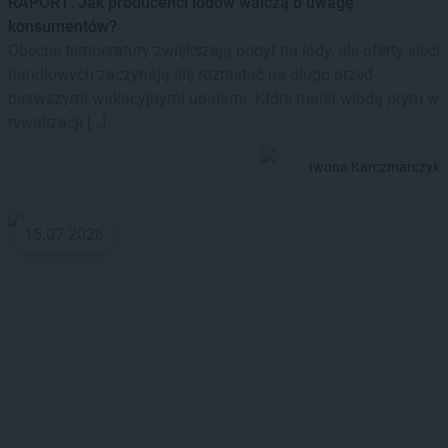
RAPORT: Jak producenci lodów walczą o uwagę
konsumentów?
Obecne temperatury zwiększają popyt na lody, ale oferty sieci
handlowych zaczynają się rozrastać na długo przed
pierwszymi wakacyjnymi upałami. Które marki wiodą prym w
rywalizacji […]
Iwona Karczmarczyk
15.07.2026