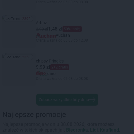
Oferta ważna od 06.08 do 08.08
Trend:
2392
Trend: 2392
Arbuz
1,48 zł
2,99 zł
50% taniej
Auchan
Oferta ważna od 06.08 do 12.08
Trend:
2358
Trend: 2358
chipsy Pringles
9,99 zł
2+2 gratis
dino
Oferta ważna od 07.08 do 08.08
Zobacz wszystkie hity dnia
Najlepsze promocje
Najlepsze promocje w dniu 08.08.2026, które możesz
znaleźć w takich sklepach jak
Biedronka
,
Lidl
,
Kaufland
,