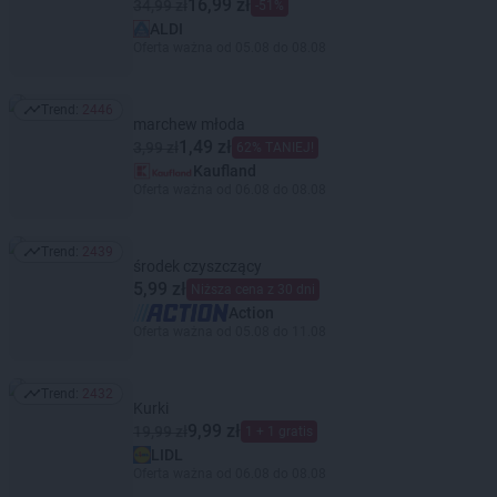
16,99 zł
34,99 zł
-51%
ALDI
Oferta ważna od 05.08 do 08.08
Trend:
2446
Trend: 2446
marchew młoda
1,49 zł
3,99 zł
62% TANIEJ!
Kaufland
Oferta ważna od 06.08 do 08.08
Trend:
2439
Trend: 2439
środek czyszczący
5,99 zł
Niższa cena z 30 dni
Action
Oferta ważna od 05.08 do 11.08
Trend:
2432
Trend: 2432
Kurki
9,99 zł
19,99 zł
1 + 1 gratis
LIDL
Oferta ważna od 06.08 do 08.08