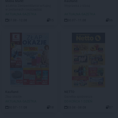
Media Markt
Kaufland
☀️Letnia ZestawoMania!☀️Kupuj
Wyprawka z klasą
w zestawach i oszczędzaj
AKTUALNA GAZETKA
AKTUALNA GAZETKA
07.08 - 12.08
15
30.07 - 11.08
36
Kaufland
NETTO
Złap okazje
Gazetka spożywcza
AKTUALNA GAZETKA
DO KOŃCA 1 DZIEŃ
30.07 - 11.08
18
03.08 - 08.08
37