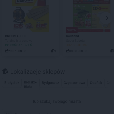
NOWA!
BRICOMARCHE
Kaufland
Totalne hity cenowe
Super Sobota
DO KOŃCA 1 DZIEŃ
JUŻ OD JUTRA!
29.07 - 08.08
9
08.08 - 08.08
Lokalizacje sklepów
Bielsko-
Białystok
Bydgoszcz
Częstochowa
Gdańsk
Gdy
Biała
lub szukaj swojego miasta