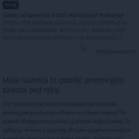
Porady
Zakupy są tańsze niż w 2025! Niemożliwe? Przeczytaj!
Inflacja 2026 mierzona przez GUS pokazuje szeroki obraz
zmian cen w gospodarce. Ale klient przy sklepowej półce
widzi coś bardziej przyziemnego – ile dziś kosztuje […]
Iwona Karczmarczyk
Moja Gazetka to gazetki promocyjne
zawsze pod ręką!
Czy fajnie jest mieć wszystkie najważniejsze gazetki
promocyjne popularnych sklepów w jednym miejscu? No
pewnie! Dlatego warto pobrać na telefon Moją Gazetkę. To
aplikacja, w której znajdziesz aktualne gazetki promocyjne
supermarketów i nie tylko! Nowa gazetka Biedronki czy