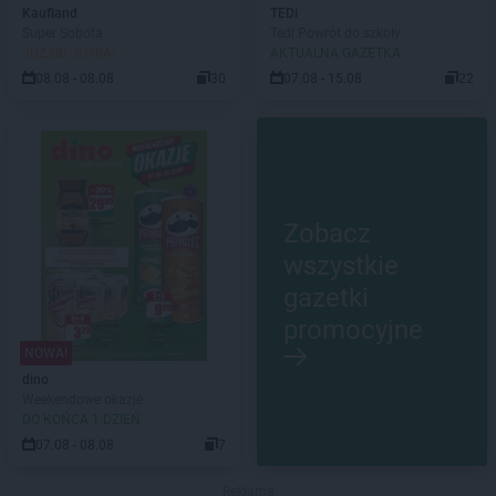
Kaufland
TEDi
Super Sobota
Tedi Powrót do szkoły
JUŻ OD JUTRA!
AKTUALNA GAZETKA
08.08 - 08.08
30
07.08 - 15.08
22
Zobacz
wszystkie
gazetki
promocyjne
NOWA!
dino
Weekendowe okazje
DO KOŃCA 1 DZIEŃ
07.08 - 08.08
7
Reklama