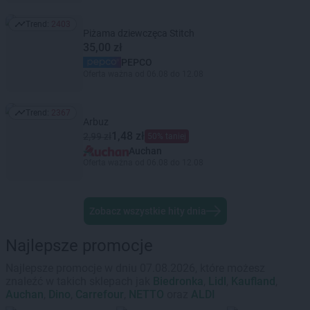
Trend:
2403
Trend: 2403
Piżama dziewczęca Stitch
35,00 zł
PEPCO
Oferta ważna od 06.08 do 12.08
Trend:
2367
Trend: 2367
Arbuz
1,48 zł
2,99 zł
50% taniej
Auchan
Oferta ważna od 06.08 do 12.08
Zobacz wszystkie hity dnia
Najlepsze promocje
Najlepsze promocje w dniu 07.08.2026, które możesz
znaleźć w takich sklepach jak
Biedronka
,
Lidl
,
Kaufland
,
Auchan
,
Dino
,
Carrefour
,
NETTO
oraz
ALDI