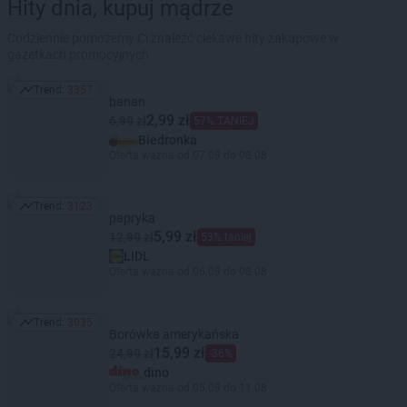
Hity dnia, kupuj mądrze
Codziennie pomożemy Ci znaleźć ciekawe hity zakupowe w
gazetkach promocyjnych
Trend:
3357
Trend: 3357
banan
2,99 zł
6,99 zł
57% TANIEJ
Biedronka
Oferta ważna od 07.08 do 08.08
Trend:
3123
Trend: 3123
papryka
5,99 zł
12,99 zł
53% taniej
LIDL
Oferta ważna od 06.08 do 08.08
Trend:
3035
Trend: 3035
Borówka amerykańska
15,99 zł
24,99 zł
-36%
dino
Oferta ważna od 05.08 do 11.08