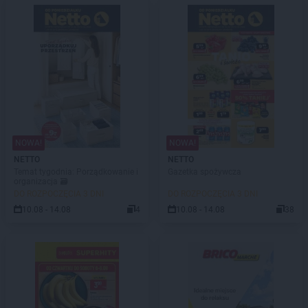
NOWA!
NOWA!
NETTO
NETTO
Temat tygodnia: Porządkowanie i
Gazetka spożywcza
organizacja 🗃️
DO ROZPOCZĘCIA 3 DNI
DO ROZPOCZĘCIA 3 DNI
10.08 - 14.08
4
10.08 - 14.08
38