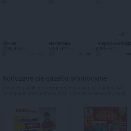
Cukinia
Nektarynka
Temperówka Kapi
2,99 zł
5,99 zł
4,99 zł
3,99 zł
7,99 zł
9,39 zł
arhelan
arhelan
Au
Kończące się gazetki promocyjne
Sprawdź gazetki promocyjne, w których masz ostatnie 24h
na złapanie ofert promocyjnych, rabatów i ciekawych okazji