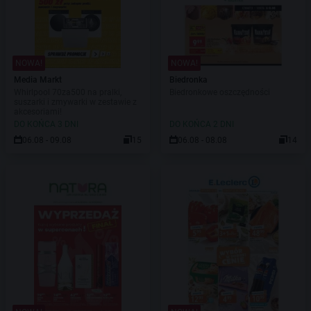
NOWA!
NOWA!
Media Markt
Biedronka
Whirlpool 70za500 na pralki,
Biedronkowe oszczędności
suszarki i zmywarki w zestawie z
akcesoriami!
DO KOŃCA 3 DNI
DO KOŃCA 2 DNI
06.08 - 09.08
15
06.08 - 08.08
14