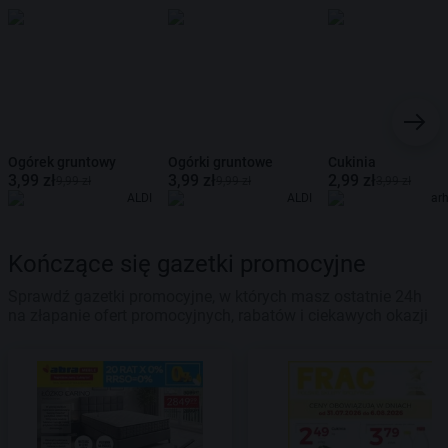
Ogórek gruntowy
Ogórki gruntowe
Cukinia
3,99 zł
3,99 zł
2,99 zł
9,99 zł
9,99 zł
3,99 zł
ALDI
ALDI
ar
Kończące się gazetki promocyjne
Sprawdź gazetki promocyjne, w których masz ostatnie 24h
na złapanie ofert promocyjnych, rabatów i ciekawych okazji