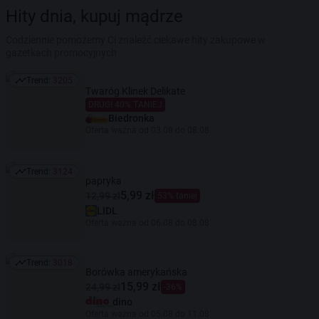
Hity dnia, kupuj mądrze
Codziennie pomożemy Ci znaleźć ciekawe hity zakupowe w
gazetkach promocyjnych
Trend:
3205
Trend: 3205
Twaróg Klinek Delikate
DRUGI 40% TANIEJ
Biedronka
Oferta ważna od 03.08 do 08.08
Trend:
3124
Trend: 3124
papryka
5,99 zł
12,99 zł
53% taniej
LIDL
Oferta ważna od 06.08 do 08.08
Trend:
3018
Trend: 3018
Borówka amerykańska
15,99 zł
24,99 zł
-36%
dino
Oferta ważna od 05.08 do 11.08