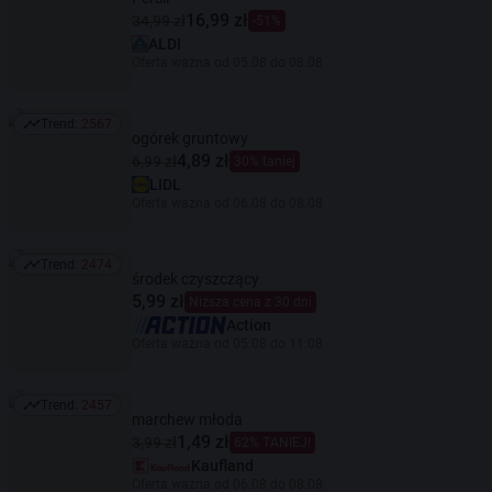
16,99 zł
34,99 zł
-51%
ALDI
Oferta ważna od 05.08 do 08.08
Trend:
2567
Trend: 2567
ogórek gruntowy
4,89 zł
6,99 zł
30% taniej
LIDL
Oferta ważna od 06.08 do 08.08
Trend:
2474
Trend: 2474
środek czyszczący
5,99 zł
Niższa cena z 30 dni
Action
Oferta ważna od 05.08 do 11.08
Trend:
2457
Trend: 2457
marchew młoda
1,49 zł
3,99 zł
62% TANIEJ!
Kaufland
Oferta ważna od 06.08 do 08.08