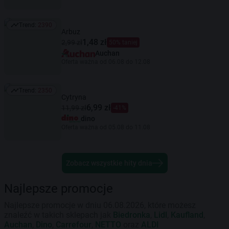
Trend:
2390
Trend: 2390
Arbuz
1,48 zł
2,99 zł
50% taniej
Auchan
Oferta ważna od 06.08 do 12.08
Trend:
2350
Trend: 2350
Cytryna
6,99 zł
11,99 zł
-41%
dino
Oferta ważna od 05.08 do 11.08
Zobacz wszystkie hity dnia
Najlepsze promocje
Najlepsze promocje w dniu 06.08.2026, które możesz
znaleźć w takich sklepach jak
Biedronka
,
Lidl
,
Kaufland
,
Auchan
,
Dino
,
Carrefour
,
NETTO
oraz
ALDI