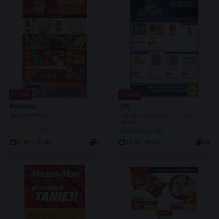
NOWA!
NOWA!
Biedronka
LIDL
Tani weekend
Lidl plus. Skanujesz - To się
opłaca
JUŻ OD JUTRA!
DO KOŃCA 2 DNI
07.08 - 08.08
3
06.08 - 08.08
28