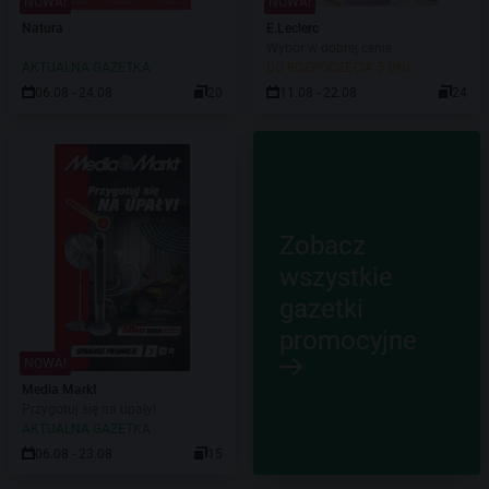
NOWA!
NOWA!
Natura
E.Leclerc
Wybór w dobrej cenie
AKTUALNA GAZETKA
DO ROZPOCZĘCIA 5 DNI
06.08 - 24.08
20
11.08 - 22.08
24
Zobacz
wszystkie
gazetki
promocyjne
NOWA!
Media Markt
Przygotuj się na upały!
AKTUALNA GAZETKA
06.08 - 23.08
15