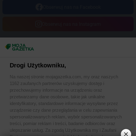
Obserwuj nas na Facebook
Obserwuj nas na Instagram
Masz sugestie lub pytania?
Napisz do nas:
support@mojagazetka.com
Drogi Użytkowniku,
Współpraca z nami
Na naszej stronie mojagazetka.com, my oraz naszych
Zobacz szczegóły
1162 zaufanych partnerów uzyskujemy dostęp i
Retail Radar – analiza rynku
przechowujemy informacje na urządzeniu oraz
przetwarzamy dane osobowe, takie jak unikalne
identyfikatory, standardowe informacje wysyłane przez
Wasze ulubione produkty
urządzenie czy dane przeglądania w celu zapewniania
spersonalizowanych reklam, wybór spersonalizowanych
Regulamin serwisu i polityka prywatności
treści, pomiar reklam i treści, badanie odbiorców oraz
ulepszanie usług. Za zgodą Użytkownika my i Zaufani
Mapa strony