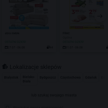
abra meble
FRAC
Ogólna
OSTATNI DZIEŃ!
OSTATNI DZIEŃ!
27.07 - 06.08
44
31.07 - 06.08
Lokalizacje sklepów
Bielsko-
Białystok
Bydgoszcz
Częstochowa
Gdańsk
Gdy
Biała
lub szukaj swojego miasta