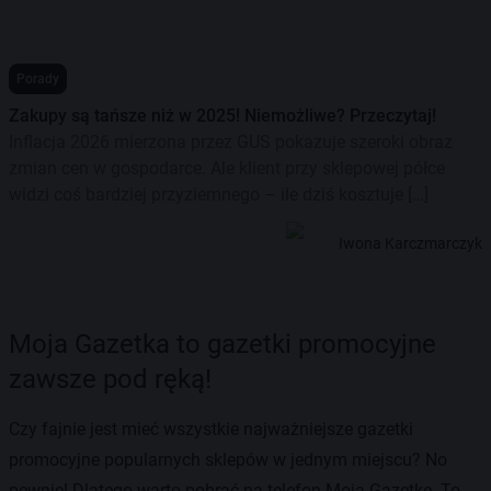
Porady
Zakupy są tańsze niż w 2025! Niemożliwe? Przeczytaj!
Inflacja 2026 mierzona przez GUS pokazuje szeroki obraz
zmian cen w gospodarce. Ale klient przy sklepowej półce
widzi coś bardziej przyziemnego – ile dziś kosztuje […]
Iwona Karczmarczyk
Moja Gazetka to gazetki promocyjne
zawsze pod ręką!
Czy fajnie jest mieć wszystkie najważniejsze gazetki
promocyjne popularnych sklepów w jednym miejscu? No
pewnie! Dlatego warto pobrać na telefon Moją Gazetkę. To