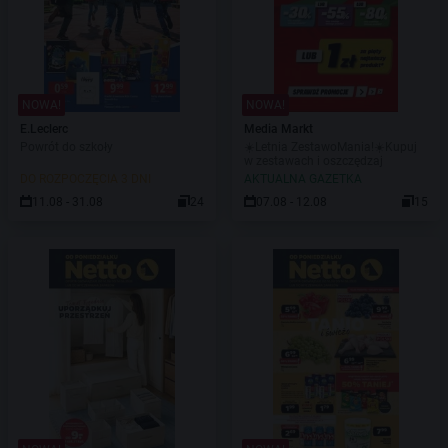
NOWA!
NOWA!
E.Leclerc
Media Markt
Powrót do szkoły
☀️Letnia ZestawoMania!☀️Kupuj
w zestawach i oszczędzaj
DO ROZPOCZĘCIA 3 DNI
AKTUALNA GAZETKA
11.08 - 31.08
24
07.08 - 12.08
15