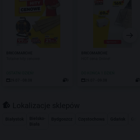
BRICOMARCHE
BRICOMARCHE
Totalne hity cenowe
HOT cena Online!
OSTATNI DZIEŃ!
DO KOŃCA 1 DZIEŃ
29.07 - 08.08
9
29.07 - 09.08
Lokalizacje sklepów
Bielsko-
Białystok
Bydgoszcz
Częstochowa
Gdańsk
Gdy
Biała