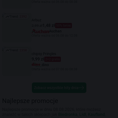
Oferta ważna od 06.08 do 08.08
Trend:
2392
Trend: 2392
Arbuz
1,48 zł
2,99 zł
50% taniej
Auchan
Oferta ważna od 06.08 do 12.08
Trend:
2358
Trend: 2358
chipsy Pringles
9,99 zł
2+2 gratis
dino
Oferta ważna od 07.08 do 08.08
Zobacz wszystkie hity dnia
Najlepsze promocje
Najlepsze promocje w dniu 08.08.2026, które możesz
znaleźć w takich sklepach jak
Biedronka
,
Lidl
,
Kaufland
,