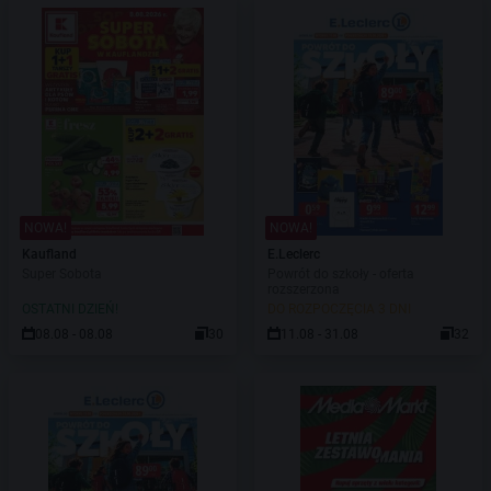
NOWA!
NOWA!
Kaufland
E.Leclerc
Super Sobota
Powrót do szkoły - oferta
rozszerzona
OSTATNI DZIEŃ!
DO ROZPOCZĘCIA 3 DNI
08.08 - 08.08
30
11.08 - 31.08
32