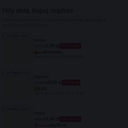
Hity dnia, kupuj mądrze
Codziennie pomożemy Ci znaleźć ciekawe hity zakupowe w
gazetkach promocyjnych
Trend:
3391
Trend: 3391
banan
2,99 zł
6,99 zł
57% TANIEJ
Biedronka
Oferta ważna od 07.08 do 08.08
Trend:
3134
Trend: 3134
papryka
5,99 zł
12,99 zł
53% taniej
LIDL
Oferta ważna od 06.08 do 08.08
Trend:
3024
Trend: 3024
Arbuz
1,49 zł
4,99 zł
70% TANIEJ
Kaufland