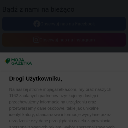
Bądź z nami na bieżąco
Obserwuj nas na Facebook
Obserwuj nas na Instagram
Masz sugestie lub pytania?
Napisz do nas:
support@mojagazetka.com
Drogi Użytkowniku,
Współpraca z nami
Na naszej stronie mojagazetka.com, my oraz naszych
Zobacz szczegóły
1162 zaufanych partnerów uzyskujemy dostęp i
Retail Radar – analiza rynku
przechowujemy informacje na urządzeniu oraz
przetwarzamy dane osobowe, takie jak unikalne
identyfikatory, standardowe informacje wysyłane przez
Wasze ulubione produkty
urządzenie czy dane przeglądania w celu zapewniania
spersonalizowanych reklam, wybór spersonalizowanych