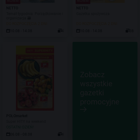
NOWA!
NOWA!
NETTO
NETTO
Temat tygodnia: Porządkowanie i
Gazetka spożywcza
organizacja 🗃️
DO ROZPOCZĘCIA 2 DNI
DO ROZPOCZĘCIA 2 DNI
10.08 - 14.08
4
10.08 - 14.08
38
Zobacz
wszystkie
gazetki
promocyjne
POLOmarket
Super HITY na weekend
OSTATNI DZIEŃ!
06.08 - 08.08
4