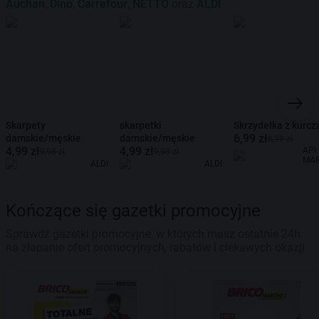
Auchan
,
Dino
,
Carrefour
,
NETTO
oraz
ALDI
Skarpety
skarpetki
Skrzydełka z kurcz
6,99 zł
damskie/męskie
damskie/męskie
8,99 zł
4,99 zł
4,99 zł
API
9,98 zł
9,98 zł
MA
ALDI
ALDI
Kończące się gazetki promocyjne
Sprawdź gazetki promocyjne, w których masz ostatnie 24h
na złapanie ofert promocyjnych, rabatów i ciekawych okazji