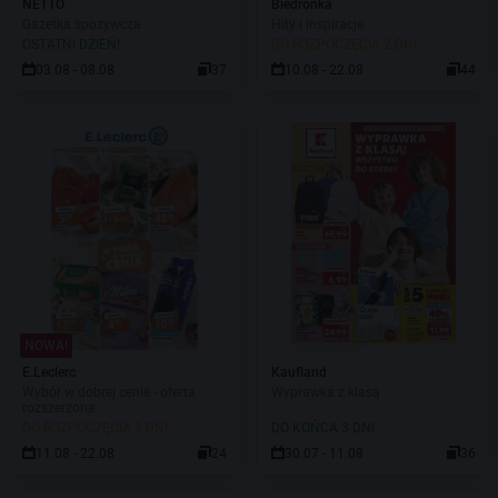
NETTO
Biedronka
Gazetka spożywcza
Hity i inspiracje
OSTATNI DZIEŃ!
DO ROZPOCZĘCIA 2 DNI
03.08 - 08.08
37
10.08 - 22.08
44
NOWA!
E.Leclerc
Kaufland
Wybór w dobrej cenie - oferta
Wyprawka z klasą
rozszerzona
DO ROZPOCZĘCIA 3 DNI
DO KOŃCA 3 DNI
11.08 - 22.08
24
30.07 - 11.08
36