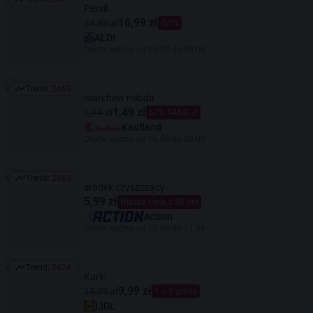
Trend: 2671
Persil
16,99 zł
34,99 zł
-51%
ALDI
Oferta ważna od 05.08 do 08.08
Trend:
2469
Trend: 2469
marchew młoda
1,49 zł
3,99 zł
62% TANIEJ!
Kaufland
Oferta ważna od 06.08 do 08.08
Trend:
2463
Trend: 2463
środek czyszczący
5,99 zł
Niższa cena z 30 dni
Action
Oferta ważna od 05.08 do 11.08
Trend:
2424
Trend: 2424
Kurki
9,99 zł
19,99 zł
1 + 1 gratis
LIDL