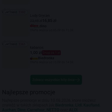
Trend:
2392
Trend: 2392
Lody Grycan
16,85 zł
23,49 zł
dino
Oferta ważna od 05.08 do 11.08
Trend:
2361
Trend: 2361
kabanos
1,00 zł
Drugi za 1 zł
Biedronka
Oferta ważna od 10.08 do 14.08
Zobacz wszystkie hity dnia
Najlepsze promocje
Najlepsze promocje w dniu 10.08.2026, które możesz
znaleźć w takich sklepach jak
Biedronka
,
Lidl
,
Kaufland
,
Auchan
,
Dino
,
Carrefour
,
NETTO
oraz
ALDI