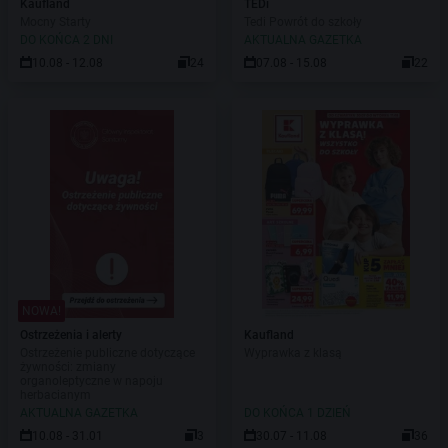
Kaufland
TEDi
Mocny Starty
Tedi Powrót do szkoły
DO KOŃCA 2 DNI
AKTUALNA GAZETKA
10.08 - 12.08
24
07.08 - 15.08
22
NOWA!
Ostrzeżenia i alerty
Kaufland
Ostrzeżenie publiczne dotyczące
Wyprawka z klasą
żywności: zmiany
organoleptyczne w napoju
herbacianym
AKTUALNA GAZETKA
DO KOŃCA 1 DZIEŃ
10.08 - 31.01
3
30.07 - 11.08
36