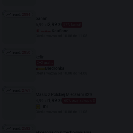
Trend:
2884
Trend: 2884
banan
2,99 zł
6,99 zł
57% taniej!
Kaufland
Oferta ważna od 10.08 do 11.08
Trend:
2850
Trend: 2850
kefir
2+2 gratis
Biedronka
Oferta ważna od 10.08 do 14.08
Trend:
2761
Trend: 2761
Masło z Polskiej Mleczarni 82%
1,99 zł
4,99 zł
-60% przy zakupie 3
LIDL
Oferta ważna od 10.08 do 11.08
Trend:
2582
Trend: 2582
akcesoria do przechowywania