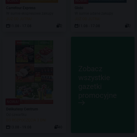
NOWA!
NOWA!
Carrefour Express
Globi
W sumie ekspresowe zakupy
W sumie udane zakupy
JUŻ OD JUTRA!
JUŻ OD JUTRA!
11.08 - 17.08
2
11.08 - 17.08
2
Zobacz
wszystkie
gazetki
promocyjne
NOWA!
Delikatesy Centrum
Od czwartku
DO ROZPOCZĘCIA 3 DNI
13.08 - 19.08
40