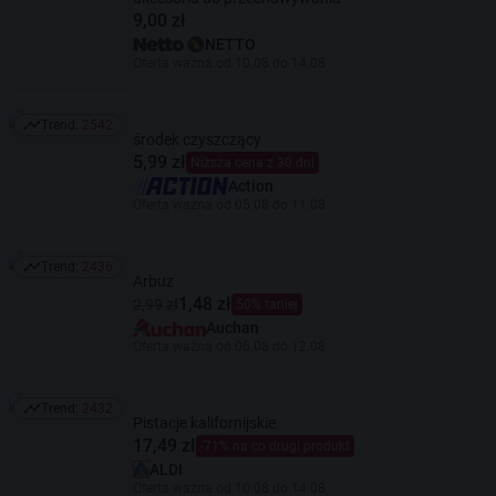
9,00 zł
NETTO
Oferta ważna od 10.08 do 14.08
Trend:
2542
Trend: 2542
środek czyszczący
5,99 zł
Niższa cena z 30 dni
Action
Oferta ważna od 05.08 do 11.08
Trend:
2436
Trend: 2436
Arbuz
1,48 zł
2,99 zł
50% taniej
Auchan
Oferta ważna od 06.08 do 12.08
Trend:
2432
Trend: 2432
Pistacje kalifornijskie
17,49 zł
-71% na co drugi produkt
ALDI
Oferta ważna od 10.08 do 14.08