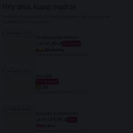
Hity dnia, kupuj mądrze
Codziennie pomożemy Ci znaleźć ciekawe hity zakupowe w
gazetkach promocyjnych
Trend:
3377
Trend: 3377
Ser Mozzarella Delikate
1,49 zł
2,99 zł
2+2 gratis
Biedronka
Oferta ważna od 10.08 do 14.08
Trend:
3308
Trend: 3308
lód rożek
1+1 za grosz
LIDL
Oferta ważna od 10.08 do 11.08
Trend:
3086
Trend: 3086
Borówka amerykańska
15,99 zł
24,99 zł
-36%
dino
Oferta ważna od 05.08 do 11.08