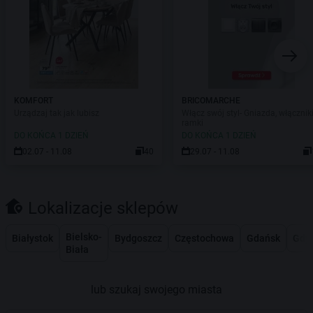
KOMFORT
BRICOMARCHE
Urządzaj tak jak lubisz
Włącz swój styl- Gniazda, włączniki
ramki
DO KOŃCA 1 DZIEŃ
DO KOŃCA 1 DZIEŃ
02.07 - 11.08
40
29.07 - 11.08
Lokalizacje sklepów
Bielsko-
Białystok
Bydgoszcz
Częstochowa
Gdańsk
Gdy
Biała
lub szukaj swojego miasta