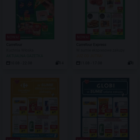
NOWA!
NOWA!
Carrefour
Carrefour Express
Kuchnia Włoska
W sumie ekspresowe zakupy
AKTUALNA GAZETKA
JUŻ OD JUTRA!
10.08 - 22.08
14
11.08 - 17.08
8