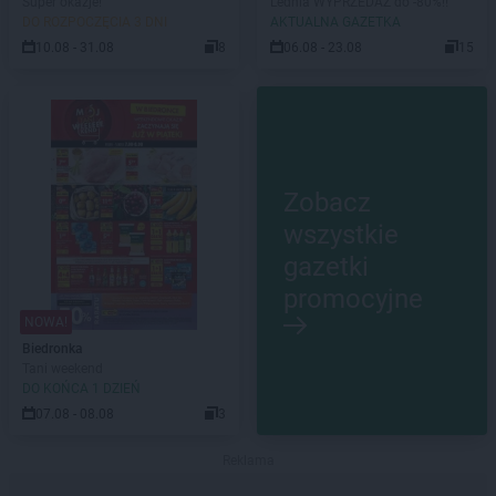
Super okazje!
Lednia WYPRZEDAŻ do -80%!!
DO ROZPOCZĘCIA 3 DNI
AKTUALNA GAZETKA
10.08 - 31.08
8
06.08 - 23.08
15
Zobacz
wszystkie
gazetki
promocyjne
NOWA!
Biedronka
Tani weekend
DO KOŃCA 1 DZIEŃ
07.08 - 08.08
3
Reklama