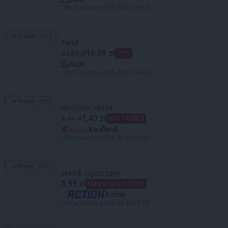
Oferta ważna od 07.08 do 08.08
Trend:
2592
Trend: 2592
Persil
16,99 zł
34,99 zł
-51%
ALDI
Oferta ważna od 05.08 do 08.08
Trend:
2459
Trend: 2459
marchew młoda
1,49 zł
3,99 zł
62% TANIEJ!
Kaufland
Oferta ważna od 06.08 do 08.08
Trend:
2437
Trend: 2437
środek czyszczący
5,99 zł
Niższa cena z 30 dni
Action
Oferta ważna od 05.08 do 11.08