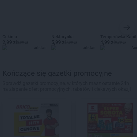
Cukinia
Nektarynka
Temperówka Kapi
2,99 zł
5,99 zł
4,99 zł
3,99 zł
7,99 zł
9,39 zł
arhelan
arhelan
Au
Kończące się gazetki promocyjne
Sprawdź gazetki promocyjne, w których masz ostatnie 24h
na złapanie ofert promocyjnych, rabatów i ciekawych okazji