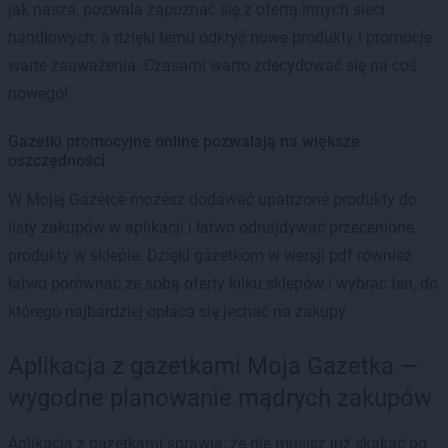
jak nasza, pozwala zapoznać się z ofertą innych sieci
handlowych, a dzięki temu odkryć nowe produkty i promocje
warte zauważenia. Czasami warto zdecydować się na coś
nowego!
Gazetki promocyjne online pozwalają na większe
oszczędności
W Mojej Gazetce możesz dodawać upatrzone produkty do
listy zakupów w aplikacji i łatwo odnajdywać przecenione
produkty w sklepie. Dzięki gazetkom w wersji pdf również
łatwo porównać ze sobą oferty kilku sklepów i wybrać ten, do
którego najbardziej opłaca się jechać na zakupy.
Aplikacja z gazetkami Moja Gazetka —
wygodne planowanie mądrych zakupów
Aplikacja z gazetkami sprawia, że nie musisz już skakać po