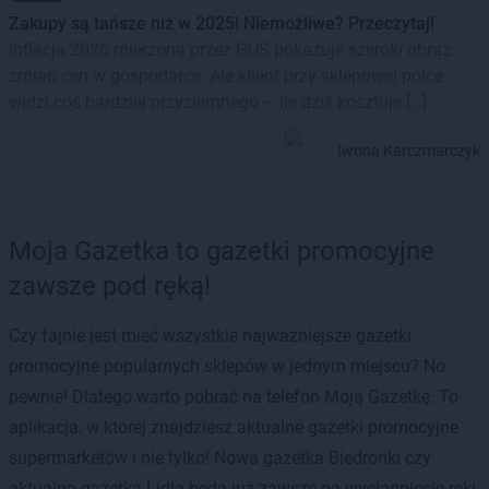
Zakupy są tańsze niż w 2025! Niemożliwe? Przeczytaj!
Inflacja 2026 mierzona przez GUS pokazuje szeroki obraz
zmian cen w gospodarce. Ale klient przy sklepowej półce
widzi coś bardziej przyziemnego – ile dziś kosztuje […]
Iwona Karczmarczyk
Moja Gazetka to gazetki promocyjne
zawsze pod ręką!
Czy fajnie jest mieć wszystkie najważniejsze gazetki
promocyjne popularnych sklepów w jednym miejscu? No
pewnie! Dlatego warto pobrać na telefon Moją Gazetkę. To
aplikacja, w której znajdziesz aktualne gazetki promocyjne
supermarketów i nie tylko! Nowa gazetka Biedronki czy
aktualna gazetka Lidla będą już zawsze na wyciągnięcie ręki.