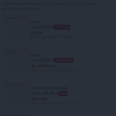
Codziennie pomożemy Ci znaleźć ciekawe hity zakupowe w
gazetkach promocyjnych
Trend:
3430
Trend: 3430
banan
2,99 zł
6,99 zł
57% taniej
LIDL
Oferta ważna od 07.08 do 08.08
Trend:
3323
Trend: 3323
banan
2,99 zł
6,99 zł
57% TANIEJ
Biedronka
Oferta ważna od 07.08 do 08.08
Trend:
3023
Trend: 3023
Borówka amerykańska
15,99 zł
24,99 zł
-36%
dino
Oferta ważna od 05.08 do 11.08