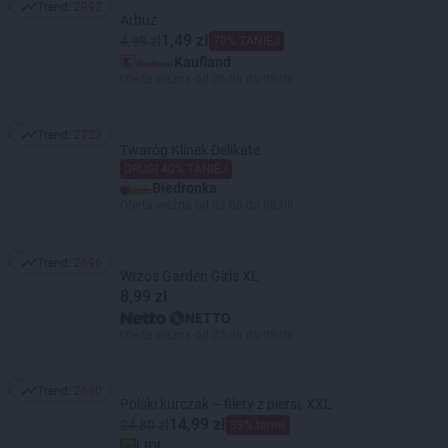
Trend:
2992
Trend: 2992
Arbuz
1,49 zł
4,99 zł
70% TANIEJ
Kaufland
Oferta ważna od 06.08 do 08.08
Trend:
2723
Trend: 2723
Twaróg Klinek Delikate
DRUGI 40% TANIEJ
Biedronka
Oferta ważna od 03.08 do 08.08
Trend:
2696
Trend: 2696
Wrzos Garden Girls XL
8,99 zł
NETTO
Oferta ważna od 03.08 do 08.08
Trend:
2680
Trend: 2680
Polski kurczak – filety z piersi, XXL
14,99 zł
24,80 zł
39% taniej
LIDL