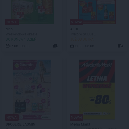
NOWA!
NOWA!
dino
ALDI
Weekendowe okazje
Tylko w SOBOTĘ
DO KOŃCA 1 DZIEŃ
JUŻ OD JUTRA!
07.08 - 08.08
7
08.08 - 08.08
4
NOWA!
NOWA!
DROGERIE JASMIN
Media Markt