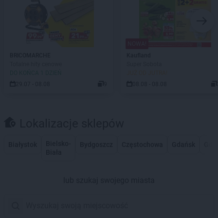
NOWA!
BRICOMARCHE
Kaufland
Totalne hity cenowe
Super Sobota
DO KOŃCA 1 DZIEŃ
JUŻ OD JUTRA!
29.07 - 08.08
9
08.08 - 08.08
Lokalizacje sklepów
Bielsko-
Białystok
Bydgoszcz
Częstochowa
Gdańsk
Gdy
Biała
lub szukaj swojego miasta