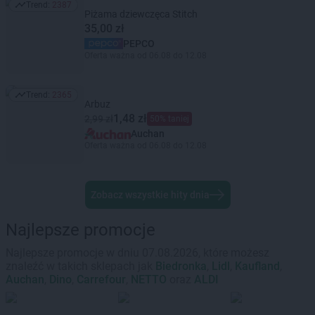
Trend:
2387
Trend: 2387
Piżama dziewczęca Stitch
35,00 zł
PEPCO
Oferta ważna od 06.08 do 12.08
Trend:
2365
Trend: 2365
Arbuz
1,48 zł
2,99 zł
50% taniej
Auchan
Oferta ważna od 06.08 do 12.08
Zobacz wszystkie hity dnia
Najlepsze promocje
Najlepsze promocje w dniu 07.08.2026, które możesz
znaleźć w takich sklepach jak
Biedronka
,
Lidl
,
Kaufland
,
Auchan
,
Dino
,
Carrefour
,
NETTO
oraz
ALDI