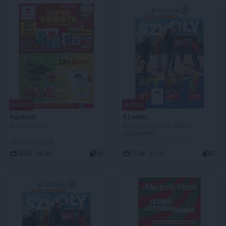
NOWA!
NOWA!
Kaufland
E.Leclerc
Super Sobota
Powrót do szkoły - oferta
rozszerzona
OSTATNI DZIEŃ!
DO ROZPOCZĘCIA 3 DNI
08.08 - 08.08
30
11.08 - 31.08
32