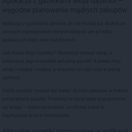
Aplikacja z gazetkami Moja Gazetka —
wygodne planowanie mądrych zakupów
Aplikacja z gazetkami sprawia, że nie musisz już skakać po
stronach internetowych różnych sklepów ani po kilku
aplikacjach wielu sieci handlowych.
Jak działa Moja Gazetka? Wystarczy wybrać sklep, a
zobaczysz jego wszystkie aktualne gazetki! A potem inny
sklep, i kolejny, i kolejny, a wszystko to cały czas w jednej
aplikacji.
Każdy produkt możesz też dodać do listy zakupów w trakcie
przeglądania gazetki. Produkty na liście będę pogrupowane
na sklepy — łatwo sprawdzisz, co chcesz kupić w
Kauflandzie, a co w Intermarche.
Aktualne gazetki promocyjne w aplikacji