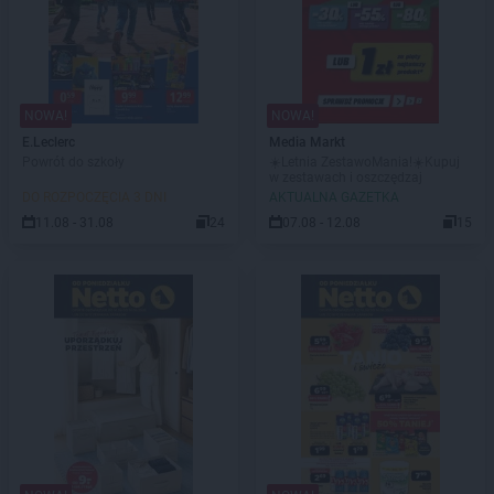
NOWA!
NOWA!
E.Leclerc
Media Markt
Powrót do szkoły
☀️Letnia ZestawoMania!☀️Kupuj
w zestawach i oszczędzaj
DO ROZPOCZĘCIA 3 DNI
AKTUALNA GAZETKA
11.08 - 31.08
24
07.08 - 12.08
15