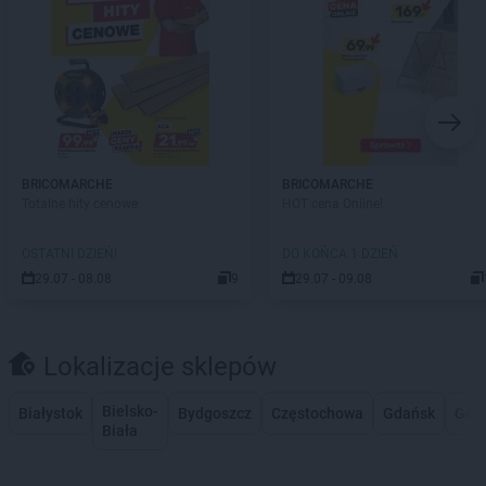
BRICOMARCHE
BRICOMARCHE
Totalne hity cenowe
HOT cena Online!
OSTATNI DZIEŃ!
DO KOŃCA 1 DZIEŃ
29.07 - 08.08
9
29.07 - 09.08
Lokalizacje sklepów
Bielsko-
Białystok
Bydgoszcz
Częstochowa
Gdańsk
Gdy
Biała