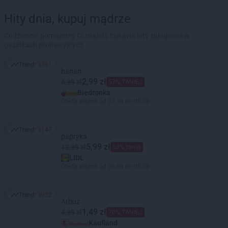
Hity dnia, kupuj mądrze
Codziennie pomożemy Ci znaleźć ciekawe hity zakupowe w
gazetkach promocyjnych
Trend:
3391
Trend: 3391
banan
2,99 zł
6,99 zł
57% TANIEJ
Biedronka
Oferta ważna od 07.08 do 08.08
Trend:
3147
Trend: 3147
papryka
5,99 zł
12,99 zł
53% taniej
LIDL
Oferta ważna od 06.08 do 08.08
Trend:
3022
Trend: 3022
Arbuz
1,49 zł
4,99 zł
70% TANIEJ
Kaufland