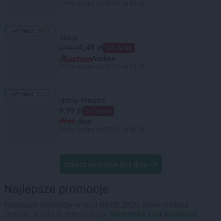
Oferta ważna od 06.08 do 08.08
Trend:
2401
Trend: 2401
Arbuz
1,48 zł
2,99 zł
50% taniej
Auchan
Oferta ważna od 06.08 do 12.08
Trend:
2374
Trend: 2374
chipsy Pringles
9,99 zł
2+2 gratis
dino
Oferta ważna od 07.08 do 08.08
Zobacz wszystkie hity dnia
Najlepsze promocje
Najlepsze promocje w dniu 08.08.2026, które możesz
znaleźć w takich sklepach jak
Biedronka
,
Lidl
,
Kaufland
,