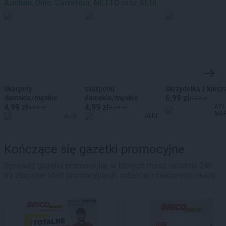
Auchan
,
Dino
,
Carrefour
,
NETTO
oraz
ALDI
Skarpety
skarpetki
Skrzydełka z kurcz
6,99 zł
damskie/męskie
damskie/męskie
8,99 zł
4,99 zł
4,99 zł
API
9,98 zł
9,98 zł
MA
ALDI
ALDI
Kończące się gazetki promocyjne
Sprawdź gazetki promocyjne, w których masz ostatnie 24h
na złapanie ofert promocyjnych, rabatów i ciekawych okazji