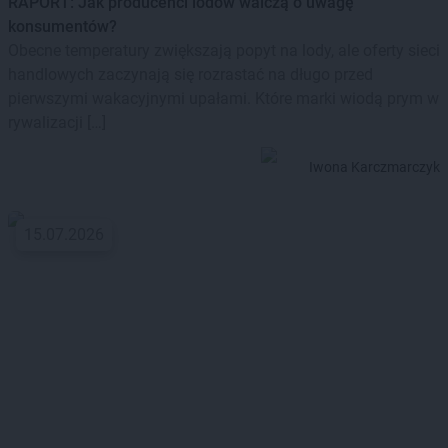
RAPORT: Jak producenci lodów walczą o uwagę
konsumentów?
Obecne temperatury zwiększają popyt na lody, ale oferty sieci
handlowych zaczynają się rozrastać na długo przed
pierwszymi wakacyjnymi upałami. Które marki wiodą prym w
rywalizacji […]
Iwona Karczmarczyk
15.07.2026