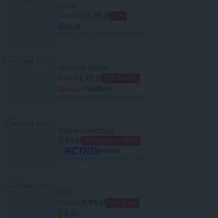
Trend: 2687
Persil
16,99 zł
34,99 zł
-51%
ALDI
Oferta ważna od 05.08 do 08.08
Trend:
2470
Trend: 2470
marchew młoda
1,49 zł
3,99 zł
62% TANIEJ!
Kaufland
Oferta ważna od 06.08 do 08.08
Trend:
2463
Trend: 2463
środek czyszczący
5,99 zł
Niższa cena z 30 dni
Action
Oferta ważna od 05.08 do 11.08
Trend:
2422
Trend: 2422
Kurki
9,99 zł
19,99 zł
1 + 1 gratis
LIDL