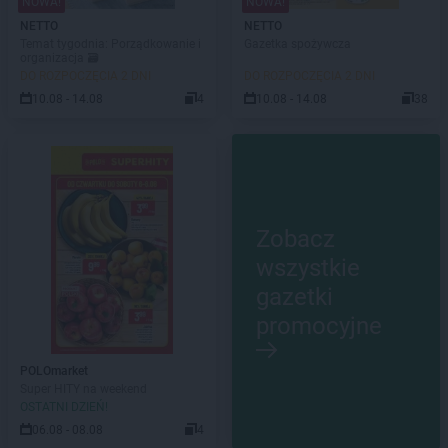
NOWA!
NOWA!
NETTO
NETTO
Temat tygodnia: Porządkowanie i
Gazetka spożywcza
organizacja 🗃️
DO ROZPOCZĘCIA 2 DNI
DO ROZPOCZĘCIA 2 DNI
10.08 - 14.08
4
10.08 - 14.08
38
Zobacz
wszystkie
gazetki
promocyjne
POLOmarket
Super HITY na weekend
OSTATNI DZIEŃ!
06.08 - 08.08
4