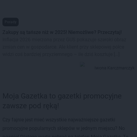
Porady
Zakupy są tańsze niż w 2025! Niemożliwe? Przeczytaj!
Inflacja 2026 mierzona przez GUS pokazuje szeroki obraz
zmian cen w gospodarce. Ale klient przy sklepowej półce
widzi coś bardziej przyziemnego – ile dziś kosztuje […]
Iwona Karczmarczyk
Moja Gazetka to gazetki promocyjne
zawsze pod ręką!
Czy fajnie jest mieć wszystkie najważniejsze gazetki
promocyjne popularnych sklepów w jednym miejscu? No
pewnie! Dlatego warto pobrać na telefon Moją Gazetkę. To