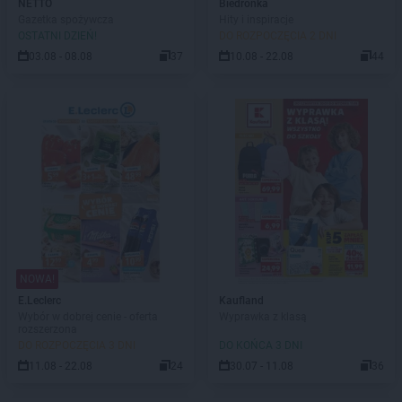
NETTO
Biedronka
Gazetka spożywcza
Hity i inspiracje
OSTATNI DZIEŃ!
DO ROZPOCZĘCIA 2 DNI
03.08 - 08.08
37
10.08 - 22.08
44
NOWA!
E.Leclerc
Kaufland
Wybór w dobrej cenie - oferta
Wyprawka z klasą
rozszerzona
DO ROZPOCZĘCIA 3 DNI
DO KOŃCA 3 DNI
11.08 - 22.08
24
30.07 - 11.08
36