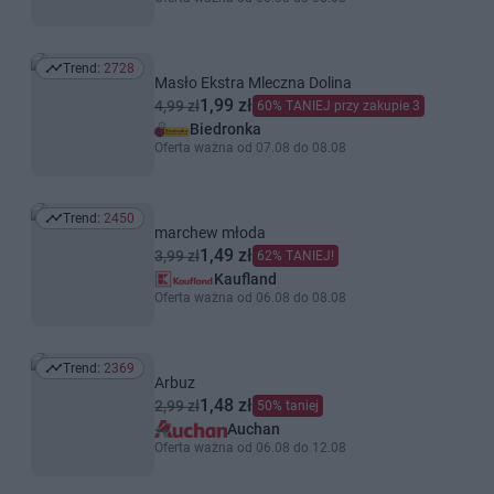
Trend:
2728
Trend: 2728
Masło Ekstra Mleczna Dolina
1,99 zł
4,99 zł
60% TANIEJ przy zakupie 3
Biedronka
Oferta ważna od 07.08 do 08.08
Trend:
2450
Trend: 2450
marchew młoda
1,49 zł
3,99 zł
62% TANIEJ!
Kaufland
Oferta ważna od 06.08 do 08.08
Trend:
2369
Trend: 2369
Arbuz
1,48 zł
2,99 zł
50% taniej
Auchan
Oferta ważna od 06.08 do 12.08