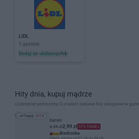
LIDL
5 gazetek
Dodaj do ulubionych
Hity dnia, kupuj mądrze
Codziennie pomożemy Ci znaleźć ciekawe hity zakupowe w gaz
Trend:
3374
Trend: 3374
banan
2,99 zł
6,99 zł
57% TANIEJ
Biedronka
Oferta ważna od 07.08 do 08.08