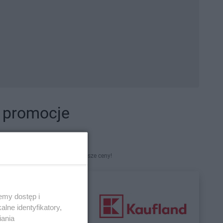
i promocje
kety. Najlepsze promocje i najniższe ceny!
emy dostęp i
lne identyfikatory,
iania