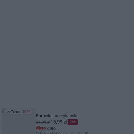
Trend:
3022
Trend: 3022
Borówka amerykańska
15,99 zł
24,99 zł
-36%
dino
Oferta ważna od 05.08 do 11.08