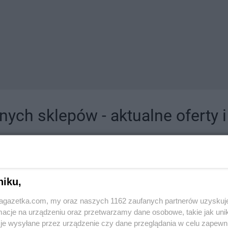
ych sklepów - aktualne oferty 
jdziesz tutaj sklepy należące do lokalnych sieci oraz duże, znane super- i hipermar
niku,
jagazetka.com, my oraz naszych 1162 zaufanych partnerów uzyskuj
cje na urządzeniu oraz przetwarzamy dane osobowe, takie jak unika
je wysyłane przez urządzenie czy dane przeglądania w celu zapewn