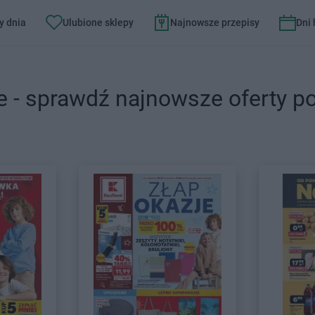
y dnia
Ulubione sklepy
Najnowsze przepisy
Dni
e - sprawdź najnowsze oferty p