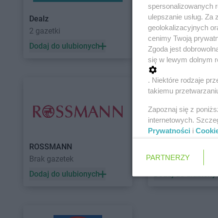
spersonalizowanych re
ulepszanie usług. Za
Dealz
POLOmarket
geolokalizacyjnych or
2 gazetki
11 gazetek
cenimy Twoją prywatno
Dodaj do ulubionych
Dodaj do ulubiony
Zgoda jest dobrowoln
się w lewym dolnym r
. Niektóre rodzaje p
takiemu przetwarzaniu
Zapoznaj się z poniż
internetowych. Szcze
Prywatności
i
Cooki
ROSSMANN
Auchan
PARTNERZY
Brak gazetek
5 gazetek
Dodaj do ulubionych
Dodaj do ulubiony