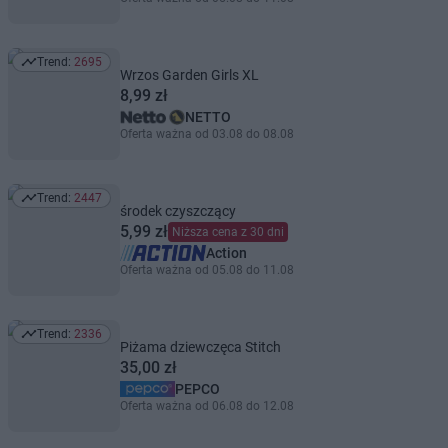
Trend:
2695
Trend: 2695
Wrzos Garden Girls XL
8,99 zł
NETTO
Oferta ważna od 03.08 do 08.08
Trend:
2447
Trend: 2447
środek czyszczący
5,99 zł
Niższa cena z 30 dni
Action
Oferta ważna od 05.08 do 11.08
Trend:
2336
Trend: 2336
Piżama dziewczęca Stitch
35,00 zł
PEPCO
Oferta ważna od 06.08 do 12.08