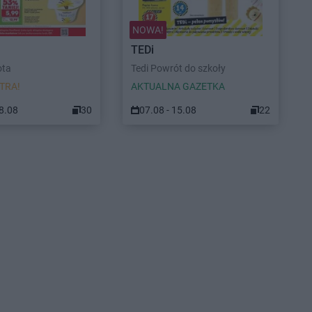
NOWA!
TEDi
ota
Tedi Powrót do szkoły
TRA!
AKTUALNA GAZETKA
08.08
30
07.08 - 15.08
22