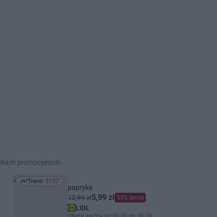
etkach promocyjnych
Trend:
3127
Trend: 3127
papryka
5,99 zł
12,99 zł
53% taniej
LIDL
Oferta ważna od 06.08 do 08.08