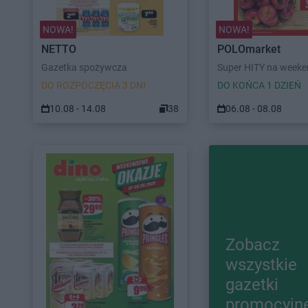
NOWA!
NOWA!
NETTO
POLOmarket
Gazetka spożywcza
Super HITY na week
DO ROZPOCZĘCIA 3 DNI
DO KOŃCA 1 DZIEŃ
10.08 - 14.08
38
06.08 - 08.08
Zobacz
wszystkie
gazetki
promocyjn