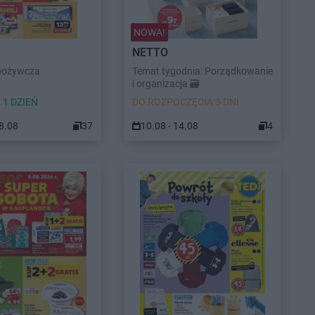
NOWA!
NETTO
pożywcza
Temat tygodnia: Porządkowanie
i organizacja 🗃️
 1 DZIEŃ
DO ROZPOCZĘCIA 3 DNI
08.08
37
10.08 - 14.08
4