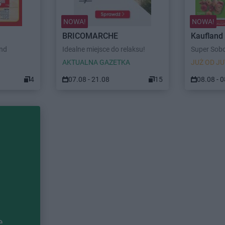
NOWA!
NOWA!
BRICOMARCHE
Kaufland
end
Idealne miejsce do relaksu!
Super Sob
AKTUALNA GAZETKA
JUŻ OD JU
4
07.08 - 21.08
15
08.08 - 
e