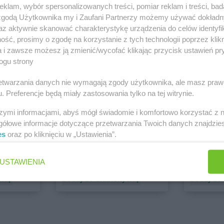
klam, wybór spersonalizowanych treści, pomiar reklam i treści, bad
 zgodą Użytkownika my i Zaufani Partnerzy możemy używać dokład
PEPCO
dino
az aktywnie skanować charakterystykę urządzenia do celów identyfi
1 gazetka
2 gazetki
ść, prosimy o zgodę na korzystanie z tych technologii poprzez klikn
ch
Dodaj do ulubionych
Dodaj do
a i zawsze możesz ją zmienić/wycofać klikając przycisk ustawień pr
ogu strony
rzetwarzania danych nie wymagają zgody użytkownika, ale masz praw
. Preferencje będą miały zastosowania tylko na tej witrynie.
szymi informacjami, abyś mógł świadomie i komfortowo korzystać z
gółowe informacje dotyczące przetwarzania Twoich danych znajdzi
es
oraz po kliknięciu w „Ustawienia”.
ALDI
Biedronk
USTAWIENIA
6 gazetek
11 gazet
ch
Dodaj do ulubionych
Dodaj do