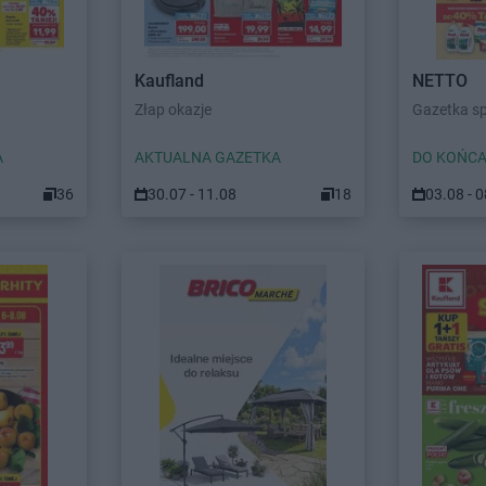
Kaufland
NETTO
Złap okazje
Gazetka s
A
AKTUALNA GAZETKA
DO KOŃCA
36
30.07 - 11.08
18
03.08 - 