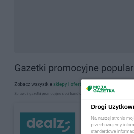
Gazetki promocyjne popularn
Zobacz wszystkie
sklepy i oferty promocyjne
Sprawdź gazetki promocyjne sieci handlowych, które działają w Polsce. Zna
Drogi Użytkow
Na naszej stronie mo
przechowujemy informa
standardowe informac