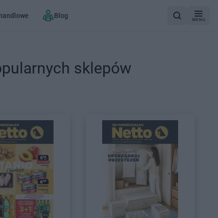
 handlowe
Blog
MENU
opularnych sklepów