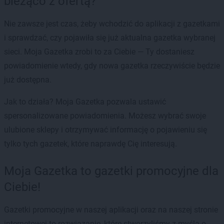
bieżąco z ofertą?
Nie zawsze jest czas, żeby wchodzić do aplikacji z gazetkami
i sprawdzać, czy pojawiła się już aktualna gazetka wybranej
sieci. Moja Gazetka zrobi to za Ciebie — Ty dostaniesz
powiadomienie wtedy, gdy nowa gazetka rzeczywiście będzie
już dostępna.
Jak to działa? Moja Gazetka pozwala ustawić
spersonalizowane powiadomienia. Możesz wybrać swoje
ulubione sklepy i otrzymywać informację o pojawieniu się
tylko tych gazetek, które naprawdę Cię interesują.
Moja Gazetka to gazetki promocyjne dla
Ciebie!
Gazetki promocyjne w naszej aplikacji oraz na naszej stronie
internetowej to rozwiązanie, które stworzyliśmy z myślą o