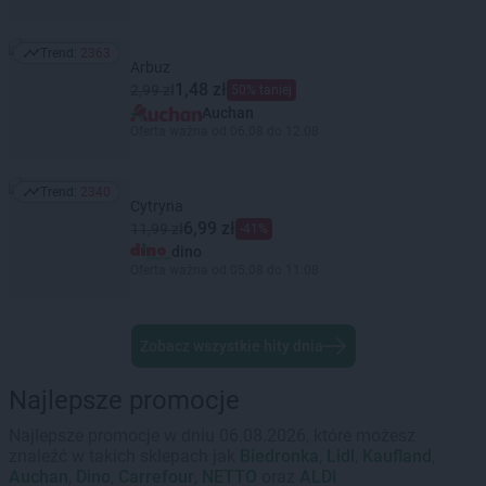
Trend:
2363
Trend: 2363
Arbuz
1,48 zł
2,99 zł
50% taniej
Auchan
Oferta ważna od 06.08 do 12.08
Trend:
2340
Trend: 2340
Cytryna
6,99 zł
11,99 zł
-41%
dino
Oferta ważna od 05.08 do 11.08
Zobacz wszystkie hity dnia
Najlepsze promocje
Najlepsze promocje w dniu 06.08.2026, które możesz
znaleźć w takich sklepach jak
Biedronka
,
Lidl
,
Kaufland
,
Auchan
,
Dino
,
Carrefour
,
NETTO
oraz
ALDI