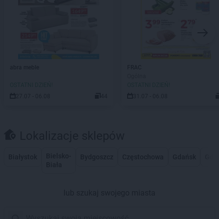
abra meble
FRAC
Ogólna
OSTATNI DZIEŃ!
OSTATNI DZIEŃ!
27.07 - 06.08
44
31.07 - 06.08
Lokalizacje sklepów
Bielsko-
Białystok
Bydgoszcz
Częstochowa
Gdańsk
Gdy
Biała
lub szukaj swojego miasta