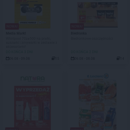
NOWA!
NOWA!
Media Markt
Biedronka
Whirlpool 70za500 na pralki,
Biedronkowe oszczędności
suszarki i zmywarki w zestawie z
akcesoriami!
DO KOŃCA 3 DNI
DO KOŃCA 2 DNI
06.08 - 09.08
15
06.08 - 08.08
14