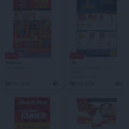
NOWA!
NOWA!
Biedronka
LIDL
Tani weekend
Lidl plus. Skanujesz - To się
opłaca
JUŻ OD JUTRA!
DO KOŃCA 2 DNI
07.08 - 08.08
3
06.08 - 08.08
28