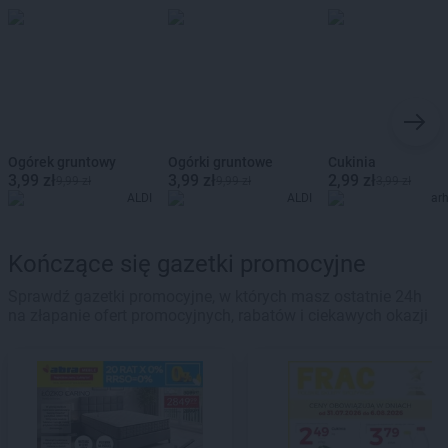
Ogórek gruntowy
Ogórki gruntowe
Cukinia
3,99 zł
3,99 zł
2,99 zł
9,99 zł
9,99 zł
3,99 zł
ALDI
ALDI
ar
Kończące się gazetki promocyjne
Sprawdź gazetki promocyjne, w których masz ostatnie 24h
na złapanie ofert promocyjnych, rabatów i ciekawych okazji