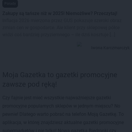
Porady
Zakupy są tańsze niż w 2025! Niemożliwe? Przeczytaj!
Inflacja 2026 mierzona przez GUS pokazuje szeroki obraz
zmian cen w gospodarce. Ale klient przy sklepowej półce
widzi coś bardziej przyziemnego – ile dziś kosztuje […]
Iwona Karczmarczyk
Moja Gazetka to gazetki promocyjne
zawsze pod ręką!
Czy fajnie jest mieć wszystkie najważniejsze gazetki
promocyjne popularnych sklepów w jednym miejscu? No
pewnie! Dlatego warto pobrać na telefon Moją Gazetkę. To
aplikacja, w której znajdziesz aktualne gazetki promocyjne
supermarketów i nie tylko! Nowa gazetka Biedronki czy