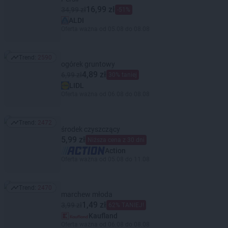
16,99 zł
34,99 zł
-51%
ALDI
Oferta ważna od 05.08 do 08.08
Trend:
2590
Trend: 2590
ogórek gruntowy
4,89 zł
6,99 zł
30% taniej
LIDL
Oferta ważna od 06.08 do 08.08
Trend:
2472
Trend: 2472
środek czyszczący
5,99 zł
Niższa cena z 30 dni
Action
Oferta ważna od 05.08 do 11.08
Trend:
2470
Trend: 2470
marchew młoda
1,49 zł
3,99 zł
62% TANIEJ!
Kaufland
Oferta ważna od 06.08 do 08.08