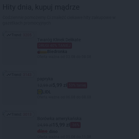
Hity dnia, kupuj mądrze
Codziennie pomożemy Ci znaleźć ciekawe hity zakupowe w
gazetkach promocyjnych
Trend:
3205
Trend: 3205
Twaróg Klinek Delikate
DRUGI 40% TANIEJ
Biedronka
Oferta ważna od 03.08 do 08.08
Trend:
3143
Trend: 3143
papryka
5,99 zł
12,99 zł
53% taniej
LIDL
Oferta ważna od 06.08 do 08.08
Trend:
3013
Trend: 3013
Borówka amerykańska
15,99 zł
24,99 zł
-36%
dino
Oferta ważna od 05.08 do 11.08