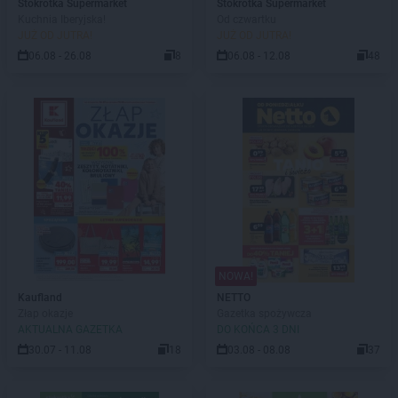
Stokrotka Supermarket
Stokrotka Supermarket
Kuchnia Iberyjska!
Od czwartku
JUŻ OD JUTRA!
JUŻ OD JUTRA!
06.08 - 26.08
8
06.08 - 12.08
48
NOWA!
Kaufland
NETTO
Złap okazje
Gazetka spożywcza
AKTUALNA GAZETKA
DO KOŃCA 3 DNI
30.07 - 11.08
18
03.08 - 08.08
37