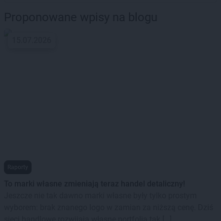
Proponowane wpisy na blogu
15.07.2026
Raporty
To marki własne zmieniają teraz handel detaliczny!
Jeszcze nie tak dawno marki własne były tylko prostym
wyborem: brak znanego logo w zamian za niższą cenę. Dziś
sieci handlowe rozwijają własne portfolia tak […]