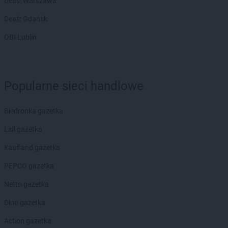
Dealz Warszawa
Dealz Gdańsk
OBI Lublin
Popularne sieci handlowe
Biedronka gazetka
Lidl gazetka
Kaufland gazetka
PEPCO gazetka
Netto gazetka
Dino gazetka
Action gazetka