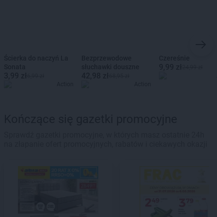
Ścierka do naczyń La
Bezprzewodowe
Czereśnie
9,99 zł
Sonata
słuchawki douszne
24,99 zł
3,99 zł
42,98 zł
6,99 zł
68,95 zł
Action
Action
Kończące się gazetki promocyjne
Sprawdź gazetki promocyjne, w których masz ostatnie 24h
na złapanie ofert promocyjnych, rabatów i ciekawych okazji