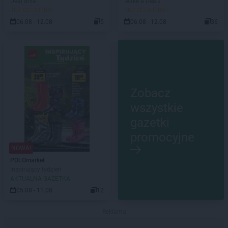
Deal dnia
Make a Dealz
JUŻ OD JUTRA!
JUŻ OD JUTRA!
06.08 - 12.08
5
06.08 - 12.08
36
Zobacz
wszystkie
gazetki
promocyjne
NOWA!
POLOmarket
Inspirujący tydzień
AKTUALNA GAZETKA
05.08 - 11.08
12
Reklama