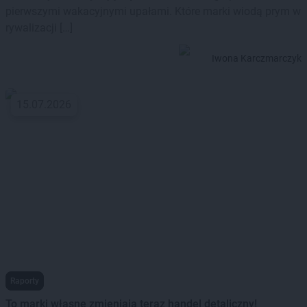
pierwszymi wakacyjnymi upałami. Które marki wiodą prym w
rywalizacji […]
Iwona Karczmarczyk
15.07.2026
Raporty
To marki własne zmieniają teraz handel detaliczny!