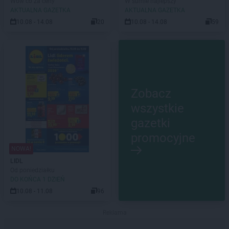
Wow co za ceny
W sumie najlepszy
AKTUALNA GAZETKA
AKTUALNA GAZETKA
10.08 - 14.08
20
10.08 - 14.08
59
Zobacz
wszystkie
gazetki
promocyjne
NOWA!
LIDL
Od poniedziałku
DO KOŃCA 1 DZIEŃ
10.08 - 11.08
96
Reklama