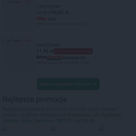
Trend:
2387
Trend: 2387
Lody Grycan
16,85 zł
23,49 zł
dino
Oferta ważna od 05.08 do 11.08
Trend:
2354
Trend: 2354
Piwo Żywiec
11,96 zł
przy zakupie 2x4-pack
Intermarche
Oferta ważna od 06.08 do 12.08
Zobacz wszystkie hity dnia
Najlepsze promocje
Najlepsze promocje w dniu 10.08.2026, które możesz
znaleźć w takich sklepach jak
Biedronka
,
Lidl
,
Kaufland
,
Auchan
,
Dino
,
Carrefour
,
NETTO
oraz
ALDI