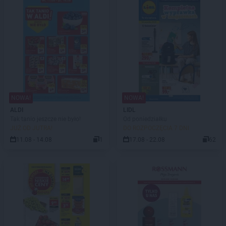
NOWA!
NOWA!
ALDI
LIDL
Tak tanio jeszcze nie było!
Od poniedziałku
JUŻ OD JUTRA!
DO ROZPOCZĘCIA 7 DNI
11.08 - 14.08
1
17.08 - 22.08
62