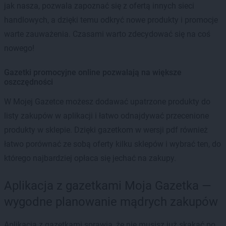
jak nasza, pozwala zapoznać się z ofertą innych sieci
handlowych, a dzięki temu odkryć nowe produkty i promocje
warte zauważenia. Czasami warto zdecydować się na coś
nowego!
Gazetki promocyjne online pozwalają na większe
oszczędności
W Mojej Gazetce możesz dodawać upatrzone produkty do
listy zakupów w aplikacji i łatwo odnajdywać przecenione
produkty w sklepie. Dzięki gazetkom w wersji pdf również
łatwo porównać ze sobą oferty kilku sklepów i wybrać ten, do
którego najbardziej opłaca się jechać na zakupy.
Aplikacja z gazetkami Moja Gazetka —
wygodne planowanie mądrych zakupów
Aplikacja z gazetkami sprawia, że nie musisz już skakać po