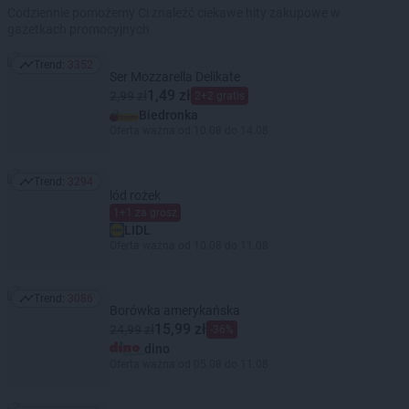
Codziennie pomożemy Ci znaleźć ciekawe hity zakupowe w
gazetkach promocyjnych
Trend:
3352
Trend: 3352
Ser Mozzarella Delikate
1,49 zł
2,99 zł
2+2 gratis
Biedronka
Oferta ważna od 10.08 do 14.08
Trend:
3294
Trend: 3294
lód rożek
1+1 za grosz
LIDL
Oferta ważna od 10.08 do 11.08
Trend:
3086
Trend: 3086
Borówka amerykańska
15,99 zł
24,99 zł
-36%
dino
Oferta ważna od 05.08 do 11.08