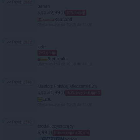
Trend:
2868
Trend: 2868
banan
2,99 zł
6,99 zł
57% taniej!
Kaufland
Oferta ważna od 10.08 do 11.08
Trend:
2828
Trend: 2828
kefir
2+2 gratis
Biedronka
Oferta ważna od 10.08 do 14.08
Trend:
2746
Trend: 2746
Masło z Polskiej Mleczarni 82%
1,99 zł
4,99 zł
-60% przy zakupie 3
LIDL
Oferta ważna od 10.08 do 11.08
Trend:
2542
Trend: 2542
środek czyszczący
5,99 zł
Niższa cena z 30 dni
Action