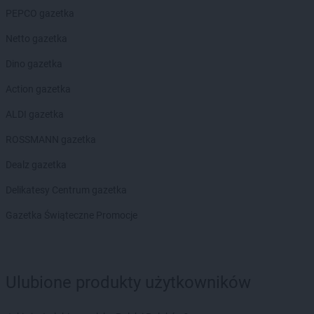
Biedronka
Blachownia
PEPCO gazetka
Biedronka
Błażowa
Netto gazetka
Biedronka
Błędów
Biedronka
Bliżyn
Dino gazetka
Biedronka
Błonie
Action gazetka
Biedronka
Bobolice
Biedronka
Bobowa
ALDI gazetka
Biedronka
Bobrowiec
ROSSMANN gazetka
Biedronka
Bobrowniki
Biedronka
Bochnia
Dealz gazetka
Biedronka
Bochotnica
Delikatesy Centrum gazetka
Biedronka
Bochotnica-Kolonia
Biedronka
Bodzentyn
Gazetka Świąteczne Promocje
Biedronka
Bogacica
Biedronka
Bogatynia
Biedronka
Boguchwała
Ulubione produkty użytkowników
Biedronka
Boguszów-Gorce
Biedronka
Bojano