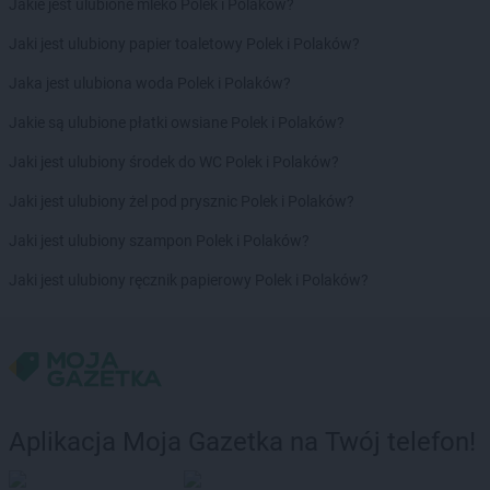
Biedronka
Bolesławice
Jakie jest ulubione mleko Polek i Polaków?
Biedronka
Bolesławiec
Jaki jest ulubiony papier toaletowy Polek i Polaków?
Biedronka
Bolków
Biedronka
Bolszewo
Jaka jest ulubiona woda Polek i Polaków?
Biedronka
Bońki
Jakie są ulubione płatki owsiane Polek i Polaków?
Biedronka
Borek Wielkopolski
Biedronka
Borki
Jaki jest ulubiony środek do WC Polek i Polaków?
Biedronka
Borkowo
Jaki jest ulubiony żel pod prysznic Polek i Polaków?
Biedronka
Borne Sulinowo
Biedronka
Borówiec
Jaki jest ulubiony szampon Polek i Polaków?
Biedronka
Branice
Jaki jest ulubiony ręcznik papierowy Polek i Polaków?
Biedronka
Braniewo
Biedronka
Brańsk
Biedronka
Brenna
Biedronka
Brodnica
Biedronka
Brusy
Biedronka
Brwinów
Aplikacja Moja Gazetka na Twój telefon!
Biedronka
Brzeg
Biedronka
Brzeg Dolny