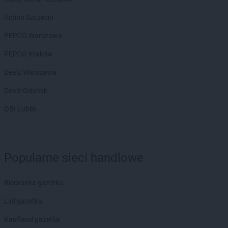
Biedronka
Białka Tatrzańska
Biedronka
Białobrzegi
Action Szczecin
Biedronka
Białogard
PEPCO Warszawa
Biedronka
Biały Bór
Biedronka
Białystok
PEPCO Kraków
Biedronka
Biecz
Dealz Warszawa
Biedronka
Biedronka
Biedronka
Biedrusko
Dealz Gdańsk
Biedronka
Bielany Wrocławskie
OBI Lublin
Biedronka
Bielawa
Biedronka
Bielsk
Biedronka
Bielsk Podlaski
Biedronka
Bielsko-Biała
Popularne sieci handlowe
Biedronka
Biertowice
Biedronka
Bieruń
Biedronka gazetka
Biedronka
Bierutów
Biedronka
Biłgoraj
Lidl gazetka
Biedronka
Biskupice
Kaufland gazetka
Biedronka
Biskupiec