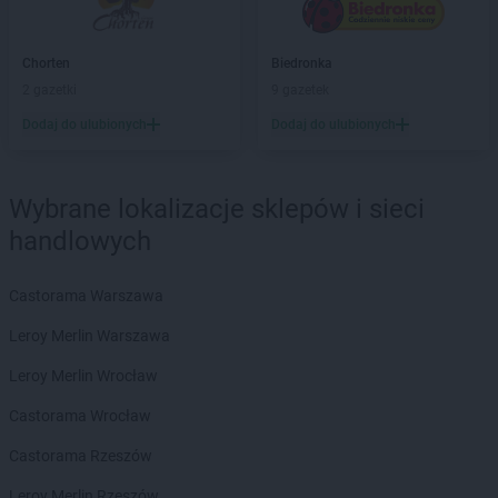
Biedronka
Barciany
Biedronka
Barcin
Biedronka
Barczewo
Chorten
Biedronka
Biedronka
Bardo
2 gazetki
9 gazetek
Biedronka
Barlinek
Dodaj do ulubionych
Dodaj do ulubionych
Biedronka
Bartoszyce
Biedronka
Barwice
Biedronka
Będzin
Wybrane lokalizacje sklepów i sieci
Biedronka
Bełchatów
handlowych
Biedronka
Bełżyce
Biedronka
Bestwina
Biedronka
Bezrzecze
Castorama Warszawa
Biedronka
Biała
Leroy Merlin Warszawa
Biedronka
Biała Parcela
Biedronka
Biała Piska
Leroy Merlin Wrocław
Biedronka
Biała Podlaska
Castorama Wrocław
Biedronka
Biała Rawska
Biedronka
Białe Błota
Castorama Rzeszów
Biedronka
Białka
Leroy Merlin Rzeszów