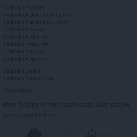
Biedronka
Adamów
Biedronka
Aleksandrów Kujawski
Biedronka
Aleksandrów Łódzki
Biedronka
Alwernia
Biedronka
Andrespol
Biedronka
Andrychów
Biedronka
Annopol
Biedronka
Augustów
Biedronka
Babice
Biedronka
Babice Nowe
Biedronka
Babimost
Pokaż więcej
Biedronka
Baborów
Biedronka
Banie
Inne sklepy w miejscowości Skaryszew
Biedronka
Banie Mazurskie
Biedronka
Zobacz wszystkie sklepy
Banino
Biedronka
Baniocha
Biedronka
Baranowo