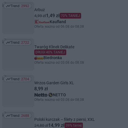
Trend:
2992
Trend: 2992
Arbuz
1,49 zł
4,99 zł
70% TANIEJ
Kaufland
Oferta ważna od 06.08 do 08.08
Trend:
2722
Trend: 2722
Twaróg Klinek Delikate
DRUGI 40% TANIEJ
Biedronka
Oferta ważna od 03.08 do 08.08
Trend:
2704
Trend: 2704
Wrzos Garden Girls XL
8,99 zł
NETTO
Oferta ważna od 03.08 do 08.08
Trend:
2688
Trend: 2688
Polski kurczak – filety z piersi, XXL
14,99 zł
24,80 zł
39% taniej