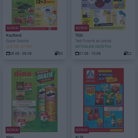
NOWA!
NOWA!
Kaufland
TEDi
Super Sobota
Tedi Powrót do szkoły
JUŻ OD JUTRA!
AKTUALNA GAZETKA
08.08 - 08.08
30
07.08 - 15.08
22
NOWA!
NOWA!
dino
ALDI