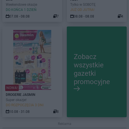
Weekendowe okazje
Tylko w SOBOTĘ
DO KOŃCA 1 DZIEŃ
JUŻ OD JUTRA!
07.08 - 08.08
7
08.08 - 08.08
4
Zobacz
wszystkie
gazetki
promocyjne
NOWA!
DROGERIE JASMIN
Super okazje!
DO ROZPOCZĘCIA 3 DNI
10.08 - 31.08
8
Reklama