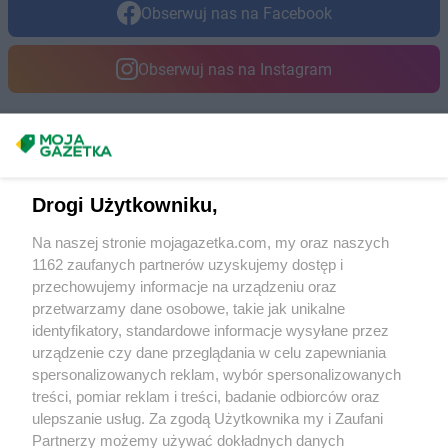
Obserwuj nas na Facebook
Obserwuj nas na Instagram
Masz sugestie lub pytania?
Napisz do nas:
support@mojagazetka.com
Drogi Użytkowniku,
Współpraca z nami
Na naszej stronie mojagazetka.com, my oraz naszych
Zobacz szczegóły
1162 zaufanych partnerów uzyskujemy dostęp i
Retail Radar – analiza rynku
przechowujemy informacje na urządzeniu oraz
przetwarzamy dane osobowe, takie jak unikalne
identyfikatory, standardowe informacje wysyłane przez
Wasze ulubione produkty
urządzenie czy dane przeglądania w celu zapewniania
spersonalizowanych reklam, wybór spersonalizowanych
Regulamin serwisu i polityka prywatności
treści, pomiar reklam i treści, badanie odbiorców oraz
ulepszanie usług. Za zgodą Użytkownika my i Zaufani
Mapa strony
Partnerzy możemy używać dokładnych danych