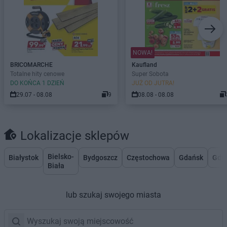
NOWA!
BRICOMARCHE
Kaufland
Totalne hity cenowe
Super Sobota
DO KOŃCA 1 DZIEŃ
JUŻ OD JUTRA!
29.07 - 08.08
9
08.08 - 08.08
Lokalizacje sklepów
Bielsko-
Białystok
Bydgoszcz
Częstochowa
Gdańsk
Gdy
Biała
lub szukaj swojego miasta