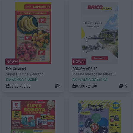
NOWA!
NOWA!
POLOmarket
BRICOMARCHE
Super HITY na weekend
Idealne miejsce do relaksu!
DO KOŃCA 1 DZIEŃ
AKTUALNA GAZETKA
06.08 - 08.08
4
07.08 - 21.08
15