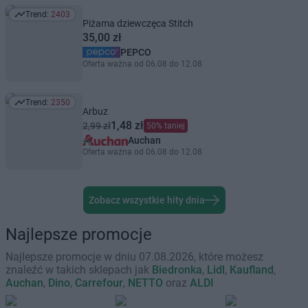
Trend:
2403
Trend: 2403
Piżama dziewczęca Stitch
35,00 zł
PEPCO
Oferta ważna od 06.08 do 12.08
Trend:
2350
Trend: 2350
Arbuz
1,48 zł
2,99 zł
50% taniej
Auchan
Oferta ważna od 06.08 do 12.08
Zobacz wszystkie hity dnia
Najlepsze promocje
Najlepsze promocje w dniu 07.08.2026, które możesz
znaleźć w takich sklepach jak
Biedronka
,
Lidl
,
Kaufland
,
Auchan
,
Dino
,
Carrefour
,
NETTO
oraz
ALDI