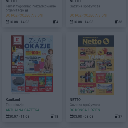
NETTO
NETTO
Temat tygodnia: Porządkowanie i
Gazetka spożywcza
organizacja 🗃️
DO ROZPOCZĘCIA 3 DNI
DO ROZPOCZĘCIA 3 DNI
10.08 - 14.08
4
10.08 - 14.08
38
Kaufland
NETTO
Złap okazje
Gazetka spożywcza
AKTUALNA GAZETKA
DO KOŃCA 1 DZIEŃ
30.07 - 11.08
18
03.08 - 08.08
37