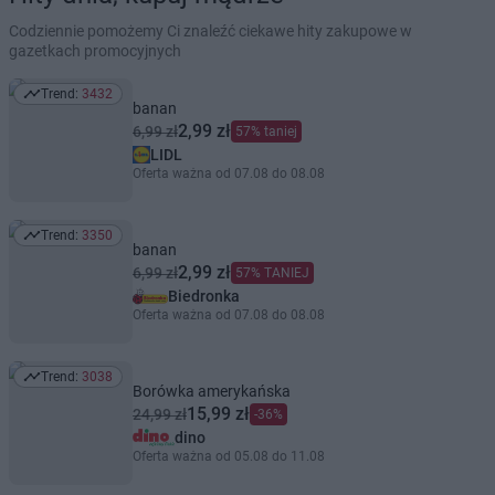
Codziennie pomożemy Ci znaleźć ciekawe hity zakupowe w
gazetkach promocyjnych
Trend:
3432
Trend: 3432
banan
2,99 zł
6,99 zł
57% taniej
LIDL
Oferta ważna od 07.08 do 08.08
Trend:
3350
Trend: 3350
banan
2,99 zł
6,99 zł
57% TANIEJ
Biedronka
Oferta ważna od 07.08 do 08.08
Trend:
3038
Trend: 3038
Borówka amerykańska
15,99 zł
24,99 zł
-36%
dino
Oferta ważna od 05.08 do 11.08