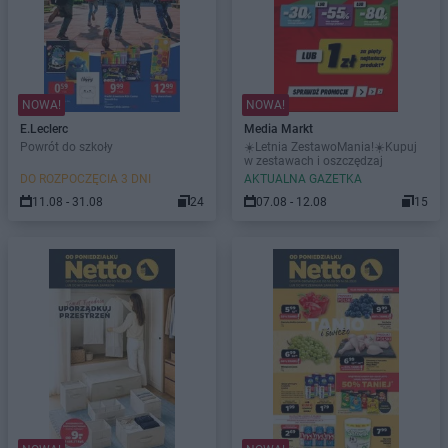
NOWA!
NOWA!
E.Leclerc
Media Markt
Powrót do szkoły
☀️Letnia ZestawoMania!☀️Kupuj
w zestawach i oszczędzaj
DO ROZPOCZĘCIA 3 DNI
AKTUALNA GAZETKA
11.08 - 31.08
24
07.08 - 12.08
15