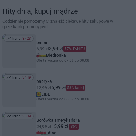
Hity dnia, kupuj mądrze
Codziennie pomożemy Ci znaleźć ciekawe hity zakupowe w
gazetkach promocyjnych
Trend:
3423
Trend: 3423
banan
2,99 zł
6,99 zł
57% TANIEJ
Biedronka
Oferta ważna od 07.08 do 08.08
Trend:
3149
Trend: 3149
papryka
5,99 zł
12,99 zł
53% taniej
LIDL
Oferta ważna od 06.08 do 08.08
Trend:
3039
Trend: 3039
Borówka amerykańska
15,99 zł
24,99 zł
-36%
dino