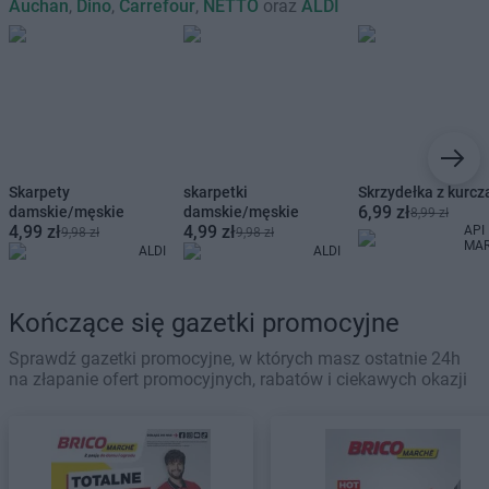
Auchan
,
Dino
,
Carrefour
,
NETTO
oraz
ALDI
Skarpety
skarpetki
Skrzydełka z kurcz
6,99 zł
damskie/męskie
damskie/męskie
8,99 zł
4,99 zł
4,99 zł
API
9,98 zł
9,98 zł
MA
ALDI
ALDI
Kończące się gazetki promocyjne
Sprawdź gazetki promocyjne, w których masz ostatnie 24h
na złapanie ofert promocyjnych, rabatów i ciekawych okazji