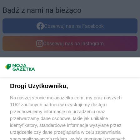
Bądź z nami na bieżąco
Obserwuj nas na Facebook
Obserwuj nas na Instagram
Masz sugestie lub pytania?
Napisz do nas:
support@mojagazetka.com
Drogi Użytkowniku,
Współpraca z nami
Na naszej stronie mojagazetka.com, my oraz naszych
Zobacz szczegóły
1162 zaufanych partnerów uzyskujemy dostęp i
Retail Radar – analiza rynku
przechowujemy informacje na urządzeniu oraz
przetwarzamy dane osobowe, takie jak unikalne
identyfikatory, standardowe informacje wysyłane przez
Wasze ulubione produkty
urządzenie czy dane przeglądania w celu zapewniania
spersonalizowanych reklam, wybór spersonalizowanych