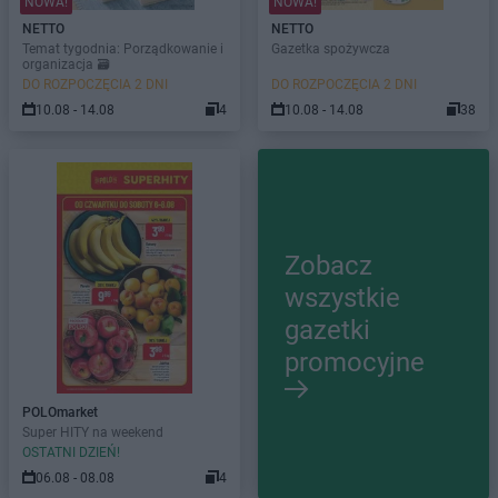
NOWA!
NOWA!
NETTO
NETTO
Temat tygodnia: Porządkowanie i
Gazetka spożywcza
organizacja 🗃️
DO ROZPOCZĘCIA 2 DNI
DO ROZPOCZĘCIA 2 DNI
10.08 - 14.08
4
10.08 - 14.08
38
Zobacz
wszystkie
gazetki
promocyjne
POLOmarket
Super HITY na weekend
OSTATNI DZIEŃ!
06.08 - 08.08
4