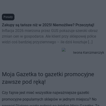
Porady
Zakupy są tańsze niż w 2025! Niemożliwe? Przeczytaj!
Inflacja 2026 mierzona przez GUS pokazuje szeroki obraz
zmian cen w gospodarce. Ale klient przy sklepowej półce
widzi coś bardziej przyziemnego – ile dziś kosztuje […]
Iwona Karczmarczyk
Moja Gazetka to gazetki promocyjne
zawsze pod ręką!
Czy fajnie jest mieć wszystkie najważniejsze gazetki
promocyjne popularnych sklepów w jednym miejscu? No
pewnie! Dlatego warto pobrać na telefon Moją Gazetkę. To