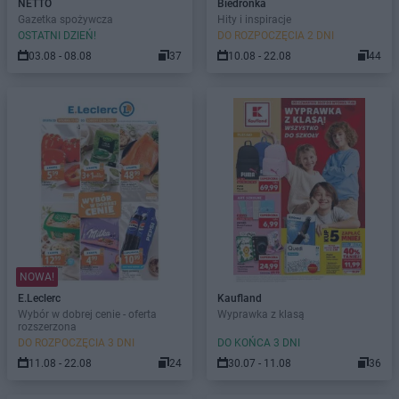
NETTO
Biedronka
Gazetka spożywcza
Hity i inspiracje
OSTATNI DZIEŃ!
DO ROZPOCZĘCIA 2 DNI
03.08 - 08.08
37
10.08 - 22.08
44
NOWA!
E.Leclerc
Kaufland
Wybór w dobrej cenie - oferta
Wyprawka z klasą
rozszerzona
DO ROZPOCZĘCIA 3 DNI
DO KOŃCA 3 DNI
11.08 - 22.08
24
30.07 - 11.08
36