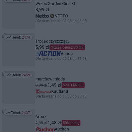
Trend: 2679
Wrzos Garden Girls XL
8,99 zł
NETTO
Oferta ważna od 03.08 do 08.08
Trend:
2474
Trend: 2474
środek czyszczący
5,99 zł
Niższa cena z 30 dni
Action
Oferta ważna od 05.08 do 11.08
Trend:
2459
Trend: 2459
marchew młoda
1,49 zł
3,99 zł
62% TANIEJ!
Kaufland
Oferta ważna od 06.08 do 08.08
Trend:
2437
Trend: 2437
Arbuz
1,48 zł
2,99 zł
50% taniej
Auchan