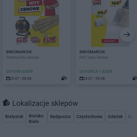
BRICOMARCHE
BRICOMARCHE
Totalne hity cenowe
HOT cena Online!
OSTATNI DZIEŃ!
DO KOŃCA 1 DZIEŃ
29.07 - 08.08
9
29.07 - 09.08
Lokalizacje sklepów
Bielsko-
Białystok
Bydgoszcz
Częstochowa
Gdańsk
Gdy
Biała