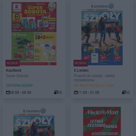
NOWA!
NOWA!
Kaufland
E.Leclerc
Super Sobota
Powrót do szkoły - oferta
rozszerzona
OSTATNI DZIEŃ!
DO ROZPOCZĘCIA 3 DNI
08.08 - 08.08
30
11.08 - 31.08
32