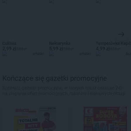
Cukinia
Nektarynka
Temperówka Kapi
2,99 zł
5,99 zł
4,99 zł
3,99 zł
7,99 zł
9,39 zł
arhelan
arhelan
Au
Kończące się gazetki promocyjne
Sprawdź gazetki promocyjne, w których masz ostatnie 24h
na złapanie ofert promocyjnych, rabatów i ciekawych okazji