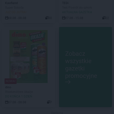
Kaufland
TEDi
Super Sobota
Tedi Powrót do szkoły
JUŻ OD JUTRA!
AKTUALNA GAZETKA
08.08 - 08.08
30
07.08 - 15.08
22
Zobacz
wszystkie
gazetki
promocyjne
NOWA!
dino
Weekendowe okazje
DO KOŃCA 1 DZIEŃ
07.08 - 08.08
7
Reklama