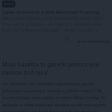
Porady
Zakupy są tańsze niż w 2025! Niemożliwe? Przeczytaj!
Inflacja 2026 mierzona przez GUS pokazuje szeroki obraz
zmian cen w gospodarce. Ale klient przy sklepowej półce
widzi coś bardziej przyziemnego – ile dziś kosztuje […]
Iwona Karczmarczyk
Moja Gazetka to gazetki promocyjne
zawsze pod ręką!
Czy fajnie jest mieć wszystkie najważniejsze gazetki
promocyjne popularnych sklepów w jednym miejscu? No
pewnie! Dlatego warto pobrać na telefon Moją Gazetkę. To
aplikacja, w której znajdziesz aktualne gazetki promocyjne
supermarketów i nie tylko! Nowa gazetka Biedronki czy