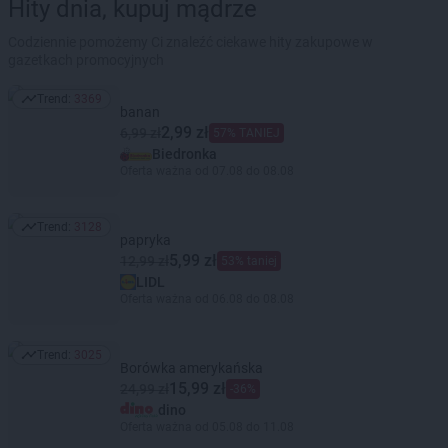
Hity dnia, kupuj mądrze
Codziennie pomożemy Ci znaleźć ciekawe hity zakupowe w
gazetkach promocyjnych
Trend:
3369
Trend: 3369
banan
2,99 zł
6,99 zł
57% TANIEJ
Biedronka
Oferta ważna od 07.08 do 08.08
Trend:
3128
Trend: 3128
papryka
5,99 zł
12,99 zł
53% taniej
LIDL
Oferta ważna od 06.08 do 08.08
Trend:
3025
Trend: 3025
Borówka amerykańska
15,99 zł
24,99 zł
-36%
dino
Oferta ważna od 05.08 do 11.08