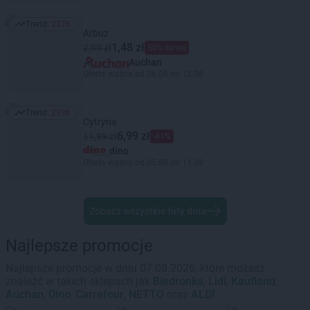
Trend:
2376
Trend: 2376
Arbuz
1,48 zł
2,99 zł
50% taniej
Auchan
Oferta ważna od 06.08 do 12.08
Trend:
2336
Trend: 2336
Cytryna
6,99 zł
11,99 zł
-41%
dino
Oferta ważna od 05.08 do 11.08
Zobacz wszystkie hity dnia
Najlepsze promocje
Najlepsze promocje w dniu 07.08.2026, które możesz
znaleźć w takich sklepach jak
Biedronka
,
Lidl
,
Kaufland
,
Auchan
,
Dino
,
Carrefour
,
NETTO
oraz
ALDI