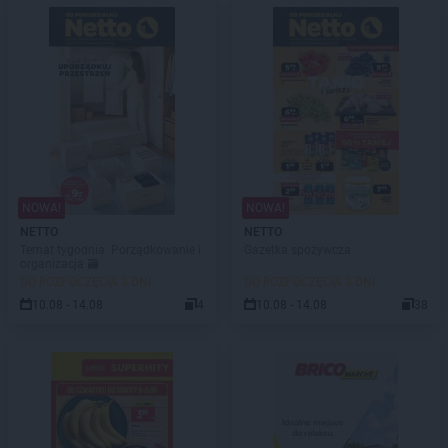
NOWA!
NOWA!
NETTO
NETTO
Temat tygodnia: Porządkowanie i
Gazetka spożywcza
organizacja 🗃️
DO ROZPOCZĘCIA 3 DNI
DO ROZPOCZĘCIA 3 DNI
10.08 - 14.08
4
10.08 - 14.08
38