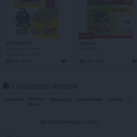
NOWA!
BRICOMARCHE
Kaufland
Totalne hity cenowe
Super Sobota
DO KOŃCA 1 DZIEŃ
JUŻ OD JUTRA!
29.07 - 08.08
9
08.08 - 08.08
Lokalizacje sklepów
Bielsko-
Białystok
Bydgoszcz
Częstochowa
Gdańsk
Gdy
Biała
lub szukaj swojego miasta