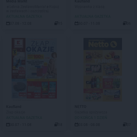
Media Markt
Kaufland
☀️Letnia ZestawoMania!☀️Kupuj
Wyprawka z klasą
w zestawach i oszczędzaj
AKTUALNA GAZETKA
AKTUALNA GAZETKA
07.08 - 12.08
15
30.07 - 11.08
36
Kaufland
NETTO
Złap okazje
Gazetka spożywcza
AKTUALNA GAZETKA
DO KOŃCA 1 DZIEŃ
30.07 - 11.08
18
03.08 - 08.08
37