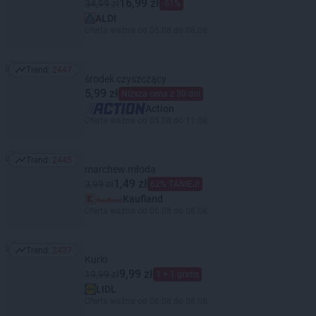
16,99 zł
34,99 zł
-51%
ALDI
Oferta ważna od 05.08 do 08.08
Trend:
2447
Trend: 2447
środek czyszczący
5,99 zł
Niższa cena z 30 dni
Action
Oferta ważna od 05.08 do 11.08
Trend:
2445
Trend: 2445
marchew młoda
1,49 zł
3,99 zł
62% TANIEJ!
Kaufland
Oferta ważna od 06.08 do 08.08
Trend:
2437
Trend: 2437
Kurki
9,99 zł
19,99 zł
1 + 1 gratis
LIDL
Oferta ważna od 06.08 do 08.08