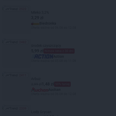
Trend:
2522
Trend: 2522
Mleko 3,2%
3,29 zł
Biedronka
Oferta ważna od 06.08 do 12.08
Trend:
2482
Trend: 2482
środek czyszczący
5,99 zł
Niższa cena z 30 dni
Action
Oferta ważna od 05.08 do 11.08
Trend:
2411
Trend: 2411
Arbuz
1,48 zł
2,99 zł
50% taniej
Auchan
Oferta ważna od 06.08 do 12.08
Trend:
2339
Trend: 2339
Lody Grycan