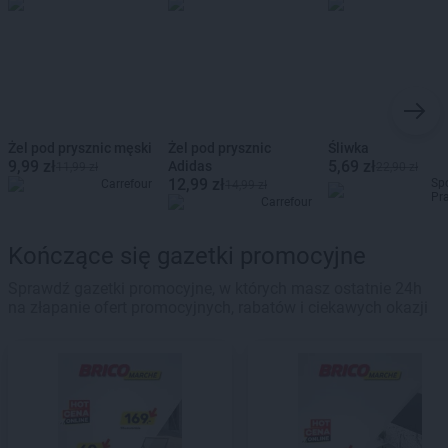
Żel pod prysznic męski
Żel pod prysznic
Śliwka
9,99 zł
5,69 zł
Adidas
11,99 zł
22,90 zł
12,99 zł
Sp
Carrefour
14,99 zł
Pr
Carrefour
Kończące się gazetki promocyjne
Sprawdź gazetki promocyjne, w których masz ostatnie 24h
na złapanie ofert promocyjnych, rabatów i ciekawych okazji