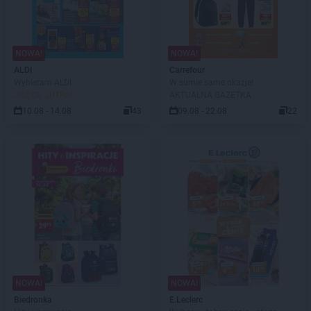
NOWA!
NOWA!
ALDI
Carrefour
Wybieram ALDI
W sumie same okazje!
JUŻ OD JUTRA!
AKTUALNA GAZETKA
10.08 - 14.08
43
09.08 - 22.08
22
NOWA!
NOWA!
Biedronka
E.Leclerc