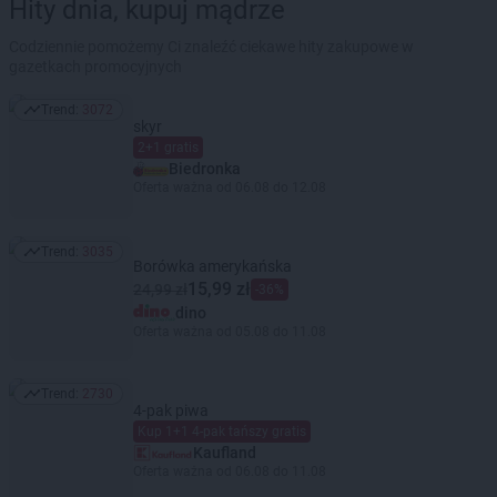
Hity dnia, kupuj mądrze
Codziennie pomożemy Ci znaleźć ciekawe hity zakupowe w
gazetkach promocyjnych
Trend:
3072
Trend: 3072
skyr
2+1 gratis
Biedronka
Oferta ważna od 06.08 do 12.08
Trend:
3035
Trend: 3035
Borówka amerykańska
15,99 zł
24,99 zł
-36%
dino
Oferta ważna od 05.08 do 11.08
Trend:
2730
Trend: 2730
4-pak piwa
Kup 1+1 4-pak tańszy gratis
Kaufland
Oferta ważna od 06.08 do 11.08