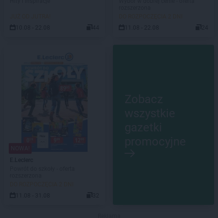
Hity i inspiracje
Wybór w dobrej cenie - oferta
rozszerzona
JUŻ OD JUTRA!
DO ROZPOCZĘCIA 2 DNI
10.08 - 22.08
44
11.08 - 22.08
24
Zobacz
wszystkie
gazetki
promocyjne
NOWA!
E.Leclerc
Powrót do szkoły - oferta
rozszerzona
DO ROZPOCZĘCIA 2 DNI
11.08 - 31.08
32
Reklama