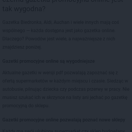
tak wygodna?
Gazetka Biedronka, Aldi, Auchan i wiele innych mają coś
wspólnego — każda dostępna jest jako gazetka online.
Dlaczego? Powodów jest wiele, a najważniejsze z nich
znajdziesz poniżej.
Gazetki promocyjne online są wygodniejsze
Aktualne gazetki w wersji pdf pozwalają zapoznać się z
ofertą supermarketów w każdym miejscu i czasie. Siedząc w
autobusie, pilnując dziecka czy podczas przerwy w pracy. Nie
musisz szukać ich w skrzynce na listy ani jechać po gazetkę
promocyjną do sklepu.
Gazetki promocyjne online pozwalają poznać nowe sklepy
Każdy ma swój ulubiony supermarket czy sklep budowlany.