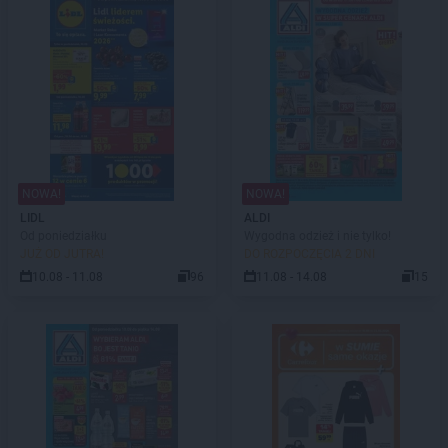
NOWA!
NOWA!
LIDL
ALDI
Od poniedziałku
Wygodna odzież i nie tylko!
JUŻ OD JUTRA!
DO ROZPOCZĘCIA 2 DNI
10.08 - 11.08
96
11.08 - 14.08
15