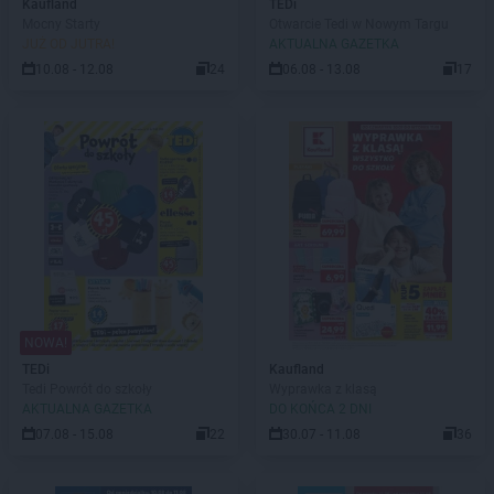
Kaufland
TEDi
Mocny Starty
Otwarcie Tedi w Nowym Targu
JUŻ OD JUTRA!
AKTUALNA GAZETKA
10.08 - 12.08
24
06.08 - 13.08
17
NOWA!
TEDi
Kaufland
Tedi Powrót do szkoły
Wyprawka z klasą
AKTUALNA GAZETKA
DO KOŃCA 2 DNI
07.08 - 15.08
22
30.07 - 11.08
36