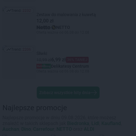
Trend:
2232
Trend: 2232
Zestaw do malowania z kuwetą
12,00 zł
NETTO
Oferta ważna od 06.08 do 12.08
Trend:
2206
Trend: 2206
Śliwki
6,99 zł
10,99 zł
36% TANIEJ
Delikatesy Centrum
Oferta ważna od 06.08 do 12.08
Zobacz wszystkie hity dnia
Najlepsze promocje
Najlepsze promocje w dniu 09.08.2026, które możesz
znaleźć w takich sklepach jak
Biedronka
,
Lidl
,
Kaufland
,
Auchan
,
Dino
,
Carrefour
,
NETTO
oraz
ALDI