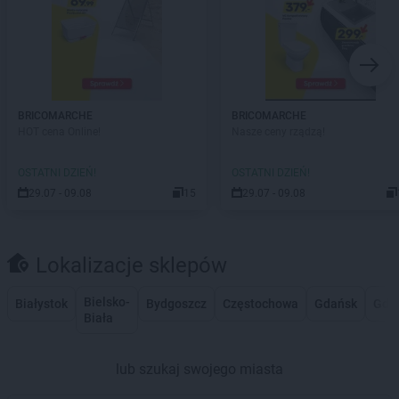
BRICOMARCHE
BRICOMARCHE
HOT cena Online!
Nasze ceny rządzą!
OSTATNI DZIEŃ!
OSTATNI DZIEŃ!
29.07 - 09.08
15
29.07 - 09.08
Lokalizacje sklepów
Bielsko-
Białystok
Bydgoszcz
Częstochowa
Gdańsk
Gdy
Biała
lub szukaj swojego miasta