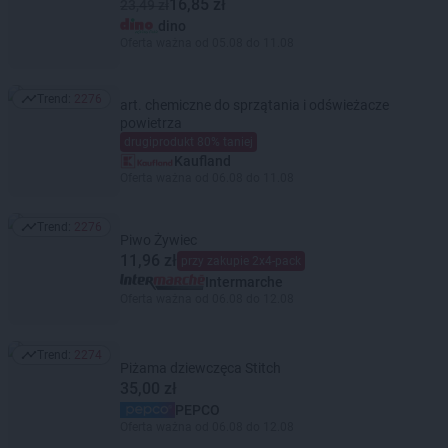
16,85 zł
23,49 zł
dino
Oferta ważna od 05.08 do 11.08
Trend:
2276
art. chemiczne do sprzątania i odświeżacze
Trend: 2276
powietrza
drugiprodukt 80% taniej
Kaufland
Oferta ważna od 06.08 do 11.08
Trend:
2276
Trend: 2276
Piwo Żywiec
11,96 zł
przy zakupie 2x4-pack
Intermarche
Oferta ważna od 06.08 do 12.08
Trend:
2274
Trend: 2274
Piżama dziewczęca Stitch
35,00 zł
PEPCO
Oferta ważna od 06.08 do 12.08