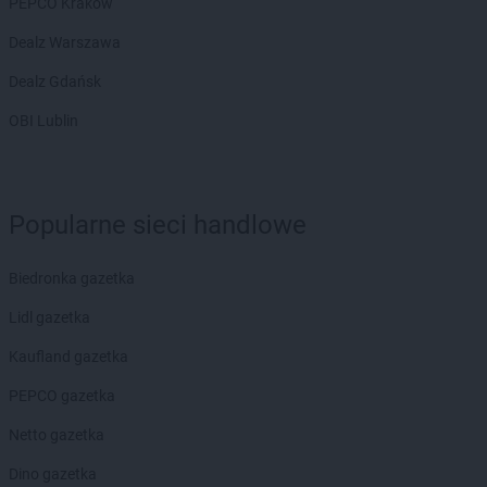
PEPCO Kraków
Dealz Warszawa
Dealz Gdańsk
OBI Lublin
Popularne sieci handlowe
Biedronka gazetka
Lidl gazetka
Kaufland gazetka
PEPCO gazetka
Netto gazetka
Dino gazetka