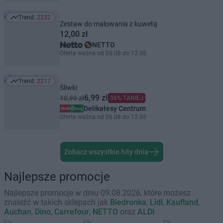
Trend:
2232
Trend: 2232
Zestaw do malowania z kuwetą
12,00 zł
NETTO
Oferta ważna od 06.08 do 12.08
Trend:
2217
Trend: 2217
Śliwki
6,99 zł
10,99 zł
36% TANIEJ
Delikatesy Centrum
Oferta ważna od 06.08 do 12.08
Zobacz wszystkie hity dnia
Najlepsze promocje
Najlepsze promocje w dniu 09.08.2026, które możesz
znaleźć w takich sklepach jak
Biedronka
,
Lidl
,
Kaufland
,
Auchan
,
Dino
,
Carrefour
,
NETTO
oraz
ALDI