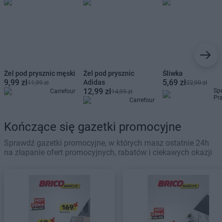
Żel pod prysznic męski
Żel pod prysznic
Śliwka
9,99 zł
5,69 zł
Adidas
11,99 zł
22,90 zł
12,99 zł
Sp
Carrefour
14,99 zł
Pr
Carrefour
Kończące się gazetki promocyjne
Sprawdź gazetki promocyjne, w których masz ostatnie 24h
na złapanie ofert promocyjnych, rabatów i ciekawych okazji