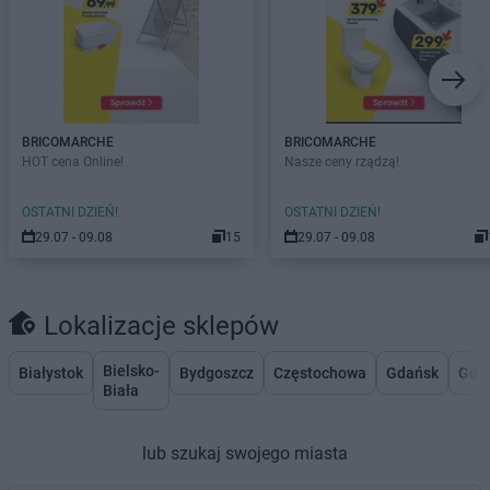
BRICOMARCHE
BRICOMARCHE
HOT cena Online!
Nasze ceny rządzą!
OSTATNI DZIEŃ!
OSTATNI DZIEŃ!
29.07 - 09.08
15
29.07 - 09.08
Lokalizacje sklepów
Bielsko-
Białystok
Bydgoszcz
Częstochowa
Gdańsk
Gdy
Biała
lub szukaj swojego miasta