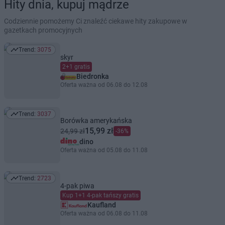
Hity dnia, kupuj mądrze
Codziennie pomożemy Ci znaleźć ciekawe hity zakupowe w
gazetkach promocyjnych
Trend:
3075
Trend: 3075
skyr
2+1 gratis
Biedronka
Oferta ważna od 06.08 do 12.08
Trend:
3037
Trend: 3037
Borówka amerykańska
15,99 zł
24,99 zł
-36%
dino
Oferta ważna od 05.08 do 11.08
Trend:
2723
Trend: 2723
4-pak piwa
Kup 1+1 4-pak tańszy gratis
Kaufland
Oferta ważna od 06.08 do 11.08