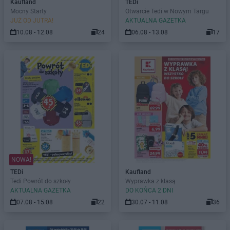
Kaufland
TEDi
Mocny Starty
Otwarcie Tedi w Nowym Targu
JUŻ OD JUTRA!
AKTUALNA GAZETKA
10.08 - 12.08
24
06.08 - 13.08
17
NOWA!
TEDi
Kaufland
Tedi Powrót do szkoły
Wyprawka z klasą
AKTUALNA GAZETKA
DO KOŃCA 2 DNI
07.08 - 15.08
22
30.07 - 11.08
36