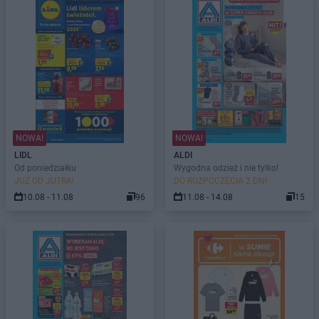
NOWA!
NOWA!
LIDL
ALDI
Od poniedziałku
Wygodna odzież i nie tylko!
JUŻ OD JUTRA!
DO ROZPOCZĘCIA 2 DNI
10.08 - 11.08
96
11.08 - 14.08
15