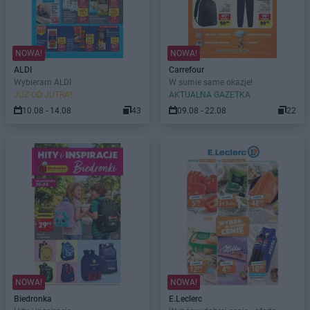
NOWA!
NOWA!
ALDI
Carrefour
Wybieram ALDI
W sumie same okazje!
JUŻ OD JUTRA!
AKTUALNA GAZETKA
10.08 - 14.08
43
09.08 - 22.08
22
NOWA!
NOWA!
Biedronka
E.Leclerc