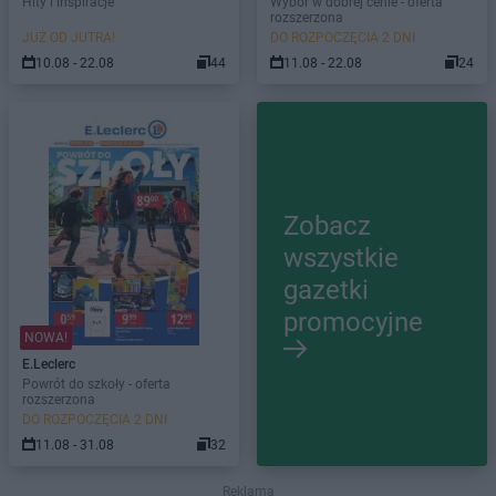
Hity i inspiracje
Wybór w dobrej cenie - oferta
rozszerzona
JUŻ OD JUTRA!
DO ROZPOCZĘCIA 2 DNI
10.08 - 22.08
44
11.08 - 22.08
24
Zobacz
wszystkie
gazetki
promocyjne
NOWA!
E.Leclerc
Powrót do szkoły - oferta
rozszerzona
DO ROZPOCZĘCIA 2 DNI
11.08 - 31.08
32
Reklama