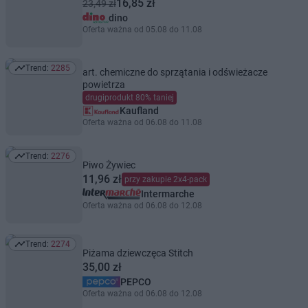
16,85 zł
23,49 zł
dino
Oferta ważna od 05.08 do 11.08
Trend:
2285
art. chemiczne do sprzątania i odświeżacze
Trend: 2285
powietrza
drugiprodukt 80% taniej
Kaufland
Oferta ważna od 06.08 do 11.08
Trend:
2276
Trend: 2276
Piwo Żywiec
11,96 zł
przy zakupie 2x4-pack
Intermarche
Oferta ważna od 06.08 do 12.08
Trend:
2274
Trend: 2274
Piżama dziewczęca Stitch
35,00 zł
PEPCO
Oferta ważna od 06.08 do 12.08