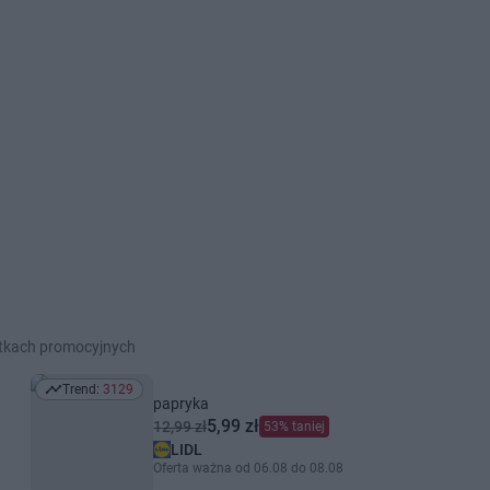
etkach promocyjnych
Trend:
3129
Trend: 3129
papryka
5,99 zł
12,99 zł
53% taniej
LIDL
Oferta ważna od 06.08 do 08.08