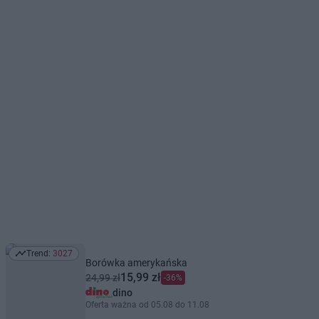
Trend:
3027
Trend: 3027
Borówka amerykańska
15,99 zł
24,99 zł
-36%
dino
Oferta ważna od 05.08 do 11.08