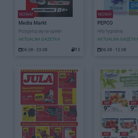
NOWA!
NOWA!
Media Markt
PEPCO
Przygotuj się na upały!
Hity tygodnia
AKTUALNA GAZETKA
AKTUALNA GAZETK
06.08 - 23.08
15
06.08 - 12.08