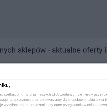
ych sklepów - aktualne oferty 
jdziesz tutaj sklepy należące do lokalnych sieci oraz duże, znane super- i hipermar
niku,
jagazetka.com, my oraz naszych 1160 zaufanych partnerów uzyskuj
cje na urządzeniu oraz przetwarzamy dane osobowe, takie jak unika
je wysyłane przez urządzenie czy dane przeglądania w celu zapewn