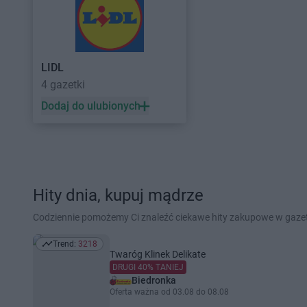
LIDL
4 gazetki
Dodaj do ulubionych
Hity dnia, kupuj mądrze
Codziennie pomożemy Ci znaleźć ciekawe hity zakupowe w gaz
Trend:
3218
Trend: 3218
Twaróg Klinek Delikate
DRUGI 40% TANIEJ
Biedronka
Oferta ważna od 03.08 do 08.08