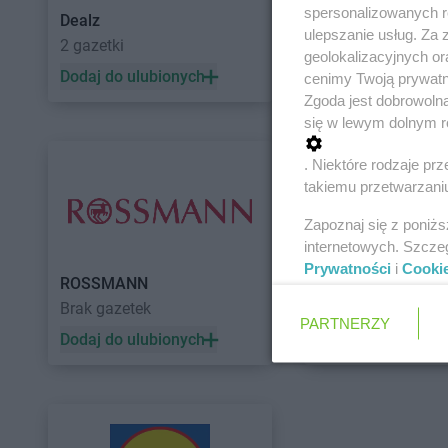
spersonalizowanych re
Dealz
POLOmarket
ulepszanie usług. Za
2 gazetki
10 gazetek
geolokalizacyjnych or
Dodaj do ulubionych
Dodaj do ulubiony
cenimy Twoją prywatno
Zgoda jest dobrowoln
się w lewym dolnym r
. Niektóre rodzaje p
takiemu przetwarzaniu
Zapoznaj się z poniż
internetowych. Szcze
Prywatności
i
Cooki
ROSSMANN
Auchan
Brak gazetek
5 gazetek
PARTNERZY
Dodaj do ulubionych
Dodaj do ulubiony