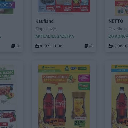
Kaufland
NETTO
Złap okazje
Gazetka s
A
AKTUALNA GAZETKA
DO KOŃCA
17
30.07 - 11.08
18
03.08 - 