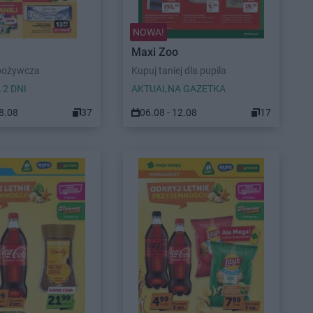
NOWA!
Maxi Zoo
pożywcza
Kupuj taniej dla pupila
 2 DNI
AKTUALNA GAZETKA
08.08
37
06.08 - 12.08
17