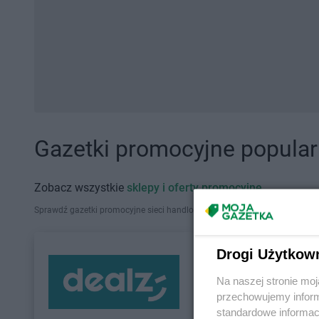
Gazetki promocyjne popularn
Zobacz wszystkie
sklepy i oferty promocyjne
Sprawdź gazetki promocyjne sieci handlowych, które działają w Polsce. Zna
Drogi Użytkow
Na naszej stronie mo
przechowujemy informa
standardowe informac