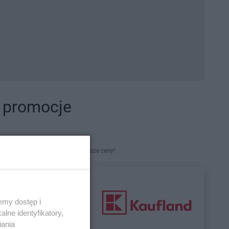
i promocje
kety. Najlepsze promocje i najniższe ceny!
emy dostęp i
lne identyfikatory,
iania