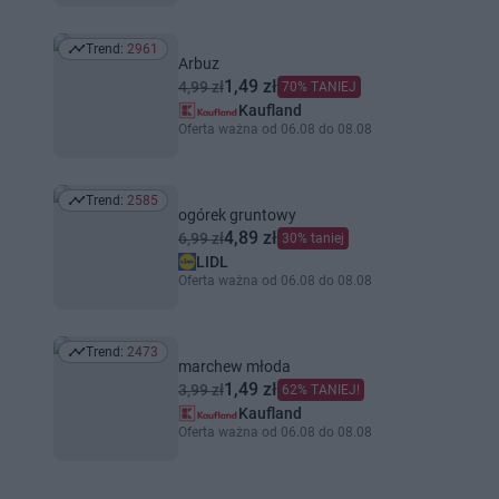
Trend:
2961
Trend: 2961
Arbuz
1,49 zł
4,99 zł
70% TANIEJ
Kaufland
Oferta ważna od 06.08 do 08.08
Trend:
2585
Trend: 2585
ogórek gruntowy
4,89 zł
6,99 zł
30% taniej
LIDL
Oferta ważna od 06.08 do 08.08
Trend:
2473
Trend: 2473
marchew młoda
1,49 zł
3,99 zł
62% TANIEJ!
Kaufland
Oferta ważna od 06.08 do 08.08