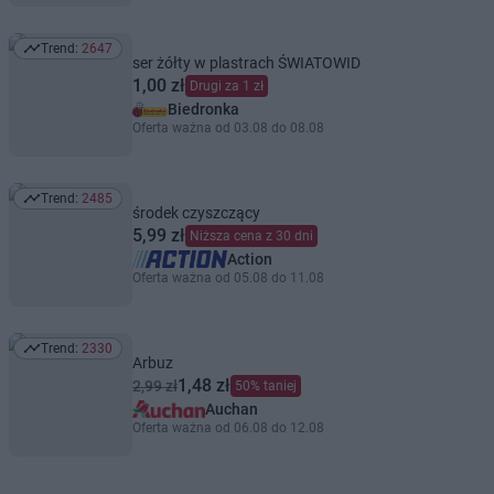
Trend:
2647
Trend: 2647
ser żółty w plastrach ŚWIATOWID
1,00 zł
Drugi za 1 zł
Biedronka
Oferta ważna od 03.08 do 08.08
Trend:
2485
Trend: 2485
środek czyszczący
5,99 zł
Niższa cena z 30 dni
Action
Oferta ważna od 05.08 do 11.08
Trend:
2330
Trend: 2330
Arbuz
1,48 zł
2,99 zł
50% taniej
Auchan
Oferta ważna od 06.08 do 12.08