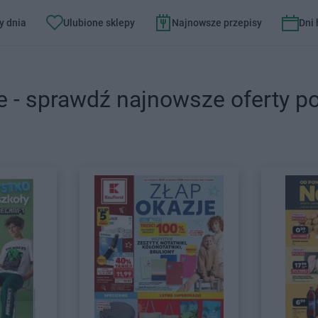
y dnia
Ulubione sklepy
Najnowsze przepisy
Dni
e - sprawdź najnowsze oferty p