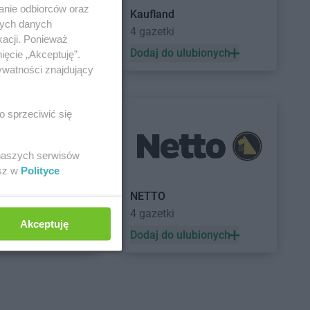
anie odbiorców oraz
Kaufland
nych danych
a
4 gazetki
kacji. Ponieważ
 ulubionych
Dodaj do ulubionych
ięcie „Akceptuję”.
ywatności znajdujący
o sprzeciwić się
 naszych serwisów
esz w
Polityce
a
NETTO
4 gazetki
Akceptuję
 ulubionych
Dodaj do ulubionych