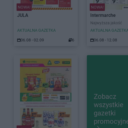
NOWA!
NOWA!
JULA
Intermarche
Najwyższa jakość
AKTUALNA GAZETKA
AKTUALNA GAZETK
06.08 - 02.09
6
06.08 - 12.08
Zobacz
wszystkie
gazetki
promocyjn