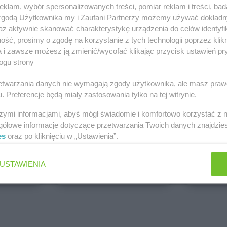
klam, wybór spersonalizowanych treści, pomiar reklam i treści, bad
PEPCO
dino
 zgodą Użytkownika my i Zaufani Partnerzy możemy używać dokład
1 gazetka
1 gazetk
az aktywnie skanować charakterystykę urządzenia do celów identyfi
ch
Dodaj do ulubionych
Dodaj do
ść, prosimy o zgodę na korzystanie z tych technologii poprzez klikn
a i zawsze możesz ją zmienić/wycofać klikając przycisk ustawień pr
ogu strony
rzetwarzania danych nie wymagają zgody użytkownika, ale masz praw
. Preferencje będą miały zastosowania tylko na tej witrynie.
szymi informacjami, abyś mógł świadomie i komfortowo korzystać z
gółowe informacje dotyczące przetwarzania Twoich danych znajdzi
es
oraz po kliknięciu w „Ustawienia”.
ALDI
Biedronk
5 gazetek
9 gazetek
USTAWIENIA
ch
Dodaj do ulubionych
Dodaj do