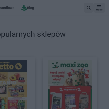
 handlowe
Blog
MENU
opularnych sklepów