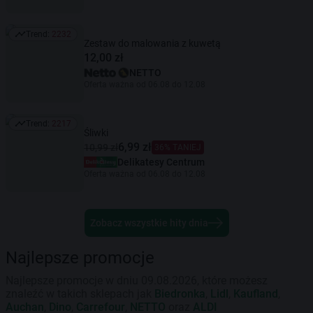
Trend:
2232
Trend: 2232
Zestaw do malowania z kuwetą
12,00 zł
NETTO
Oferta ważna od 06.08 do 12.08
Trend:
2217
Trend: 2217
Śliwki
6,99 zł
10,99 zł
36% TANIEJ
Delikatesy Centrum
Oferta ważna od 06.08 do 12.08
Zobacz wszystkie hity dnia
Najlepsze promocje
Najlepsze promocje w dniu 09.08.2026, które możesz
znaleźć w takich sklepach jak
Biedronka
,
Lidl
,
Kaufland
,
Auchan
,
Dino
,
Carrefour
,
NETTO
oraz
ALDI