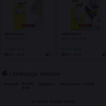
BRICOMARCHE
BRICOMARCHE
HOT cena Online!
Nasze ceny rządzą!
OSTATNI DZIEŃ!
OSTATNI DZIEŃ!
29.07 - 09.08
15
29.07 - 09.08
Lokalizacje sklepów
Bielsko-
Białystok
Bydgoszcz
Częstochowa
Gdańsk
Gdy
Biała
lub szukaj swojego miasta