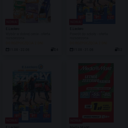
NOWA!
NOWA!
E.Leclerc
E.Leclerc
Wybór w dobrej cenie - oferta
Powrót do szkoły - oferta
rozszerzona
rozszerzona
DO ROZPOCZĘCIA 2 DNI
DO ROZPOCZĘCIA 2 DNI
11.08 - 22.08
24
11.08 - 31.08
32
NOWA!
NOWA!
E.Leclerc
Media Markt