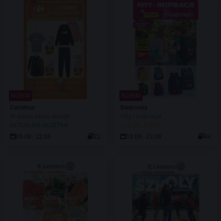
NOWA!
NOWA!
Carrefour
Biedronka
W sumie same okazje!
Hity i inspiracje
AKTUALNA GAZETKA
JUŻ OD JUTRA!
09.08 - 22.08
22
10.08 - 22.08
44