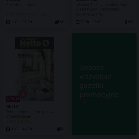
Powrót do szkoły
☀️Letnia ZestawoMania!☀️Kupuj
w zestawach i oszczędzaj
DO ROZPOCZĘCIA 2 DNI
DO KOŃCA 3 DNI
11.08 - 31.08
24
07.08 - 12.08
15
Zobacz
wszystkie
gazetki
promocyjne
NOWA!
NETTO
Temat tygodnia: Porządkowanie i
organizacja 🗃️
JUŻ OD JUTRA!
10.08 - 14.08
4