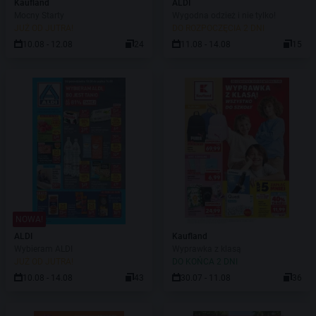
Kaufland
ALDI
Mocny Starty
Wygodna odzież i nie tylko!
JUŻ OD JUTRA!
DO ROZPOCZĘCIA 2 DNI
10.08 - 12.08
24
11.08 - 14.08
15
NOWA!
ALDI
Kaufland
Wybieram ALDI
Wyprawka z klasą
JUŻ OD JUTRA!
DO KOŃCA 2 DNI
10.08 - 14.08
43
30.07 - 11.08
36