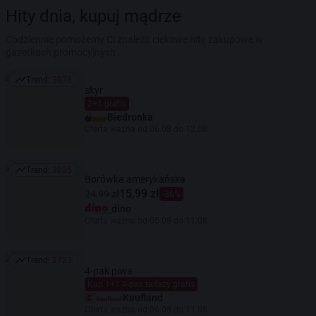
Hity dnia, kupuj mądrze
Codziennie pomożemy Ci znaleźć ciekawe hity zakupowe w
gazetkach promocyjnych
Trend:
3078
Trend: 3078
skyr
2+1 gratis
Biedronka
Oferta ważna od 06.08 do 12.08
Trend:
3035
Trend: 3035
Borówka amerykańska
15,99 zł
24,99 zł
-36%
dino
Oferta ważna od 05.08 do 11.08
Trend:
2723
Trend: 2723
4-pak piwa
Kup 1+1 4-pak tańszy gratis
Kaufland
Oferta ważna od 06.08 do 11.08