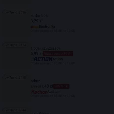
Trend:
2536
Trend: 2536
Mleko 3,2%
3,29 zł
Biedronka
Oferta ważna od 06.08 do 12.08
Trend:
2474
Trend: 2474
środek czyszczący
5,99 zł
Niższa cena z 30 dni
Action
Oferta ważna od 05.08 do 11.08
Trend:
2418
Trend: 2418
Arbuz
1,48 zł
2,99 zł
50% taniej
Auchan
Oferta ważna od 06.08 do 12.08
Trend:
2344
Trend: 2344
Lody Grycan