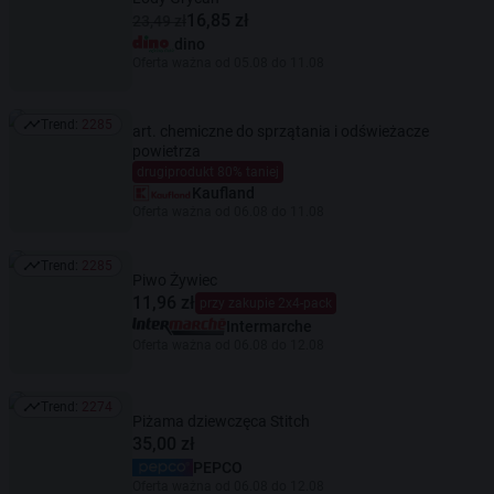
16,85 zł
23,49 zł
dino
Oferta ważna od 05.08 do 11.08
Trend:
2285
art. chemiczne do sprzątania i odświeżacze
Trend: 2285
powietrza
drugiprodukt 80% taniej
Kaufland
Oferta ważna od 06.08 do 11.08
Trend:
2285
Trend: 2285
Piwo Żywiec
11,96 zł
przy zakupie 2x4-pack
Intermarche
Oferta ważna od 06.08 do 12.08
Trend:
2274
Trend: 2274
Piżama dziewczęca Stitch
35,00 zł
PEPCO
Oferta ważna od 06.08 do 12.08