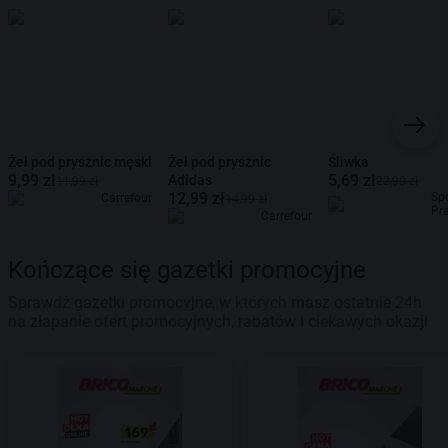
Żel pod prysznic męski
Żel pod prysznic
Śliwka
9,99 zł
5,69 zł
Adidas
11,99 zł
22,90 zł
12,99 zł
Sp
Carrefour
14,99 zł
Pr
Carrefour
Kończące się gazetki promocyjne
Sprawdź gazetki promocyjne, w których masz ostatnie 24h
na złapanie ofert promocyjnych, rabatów i ciekawych okazji