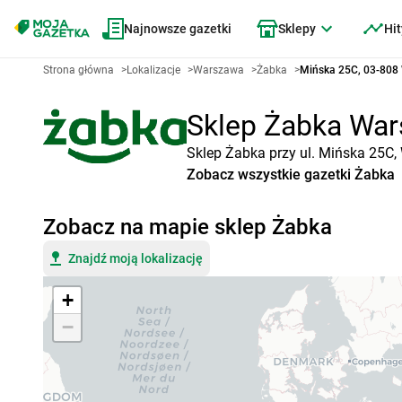
Najnowsze gazetki
Sklepy
Hit
Strona główna
>
Lokalizacje
>
Warszawa
>
Żabka
>
Mińska 25C, 03-808
Sklep Żabka Wars
Sklep Żabka przy ul. Mińska 25C,
Zobacz wszystkie gazetki Żabka
Zobacz na mapie sklep Żabka
Znajdź moją lokalizację
+
−