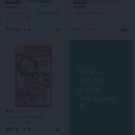
NOWA!
NOWA!
NETTO
NETTO
Temat tygodnia: Porządkowanie i
Gazetka spożywcza
organizacja 🗃️
DO ROZPOCZĘCIA 2 DNI
DO ROZPOCZĘCIA 2 DNI
10.08 - 14.08
4
10.08 - 14.08
38
Zobacz
wszystkie
gazetki
promocyjne
POLOmarket
Super HITY na weekend
OSTATNI DZIEŃ!
06.08 - 08.08
4