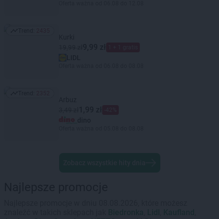
Oferta ważna od 06.08 do 12.08
Trend:
2435
Trend: 2435
Kurki
9,99 zł
19,99 zł
1 + 1 gratis
LIDL
Oferta ważna od 06.08 do 08.08
Trend:
2352
Trend: 2352
Arbuz
1,99 zł
3,49 zł
-42%
dino
Oferta ważna od 05.08 do 08.08
Zobacz wszystkie hity dnia
Najlepsze promocje
Najlepsze promocje w dniu 08.08.2026, które możesz
znaleźć w takich sklepach jak
Biedronka
,
Lidl
,
Kaufland
,