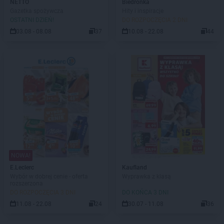
NETTO
Biedronka
Gazetka spożywcza
Hity i inspiracje
OSTATNI DZIEŃ!
DO ROZPOCZĘCIA 2 DNI
03.08 - 08.08
37
10.08 - 22.08
44
NOWA!
E.Leclerc
Kaufland
Wybór w dobrej cenie - oferta
Wyprawka z klasą
rozszerzona
DO ROZPOCZĘCIA 3 DNI
DO KOŃCA 3 DNI
11.08 - 22.08
24
30.07 - 11.08
36