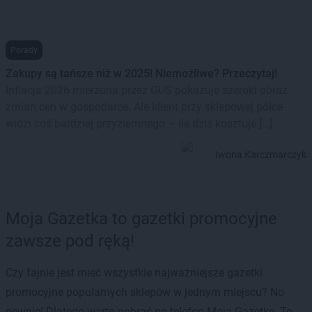
Porady
Zakupy są tańsze niż w 2025! Niemożliwe? Przeczytaj!
Inflacja 2026 mierzona przez GUS pokazuje szeroki obraz
zmian cen w gospodarce. Ale klient przy sklepowej półce
widzi coś bardziej przyziemnego – ile dziś kosztuje […]
Iwona Karczmarczyk
Moja Gazetka to gazetki promocyjne
zawsze pod ręką!
Czy fajnie jest mieć wszystkie najważniejsze gazetki
promocyjne popularnych sklepów w jednym miejscu? No
pewnie! Dlatego warto pobrać na telefon Moją Gazetkę. To