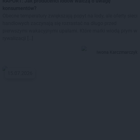
RAPORT: Jak producenci lodów walczą o uwagę
konsumentów?
Obecne temperatury zwiększają popyt na lody, ale oferty sieci
handlowych zaczynają się rozrastać na długo przed
pierwszymi wakacyjnymi upałami. Które marki wiodą prym w
rywalizacji […]
Iwona Karczmarczyk
15.07.2026