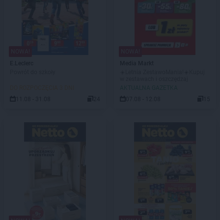
NOWA!
NOWA!
E.Leclerc
Media Markt
Powrót do szkoły
☀️Letnia ZestawoMania!☀️Kupuj
w zestawach i oszczędzaj
DO ROZPOCZĘCIA 3 DNI
AKTUALNA GAZETKA
11.08 - 31.08
24
07.08 - 12.08
15