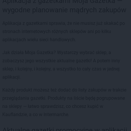
Aplikacja z gazetkami Moja Gazetka —
wygodne planowanie mądrych zakupów
Aplikacja z gazetkami sprawia, że nie musisz już skakać po
stronach internetowych różnych sklepów ani po kilku
aplikacjach wielu sieci handlowych.
Jak działa Moja Gazetka? Wystarczy wybrać sklep, a
zobaczysz jego wszystkie aktualne gazetki! A potem inny
sklep, i kolejny, i kolejny, a wszystko to cały czas w jednej
aplikacji.
Każdy produkt możesz też dodać do listy zakupów w trakcie
przeglądania gazetki. Produkty na liście będę pogrupowane
na sklepy — łatwo sprawdzisz, co chcesz kupić w
Kauflandzie, a co w Intermarche.
Aktualne gazetki promocyjne w aplikacji