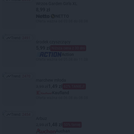
Trend: 2693
Wrzos Garden Girls XL
8,99 zł
NETTO
Oferta ważna od 03.08 do 08.08
Trend:
2491
Trend: 2491
środek czyszczący
5,99 zł
Niższa cena z 30 dni
Action
Oferta ważna od 05.08 do 11.08
Trend:
2470
Trend: 2470
marchew młoda
1,49 zł
3,99 zł
62% TANIEJ!
Kaufland
Oferta ważna od 06.08 do 08.08
Trend:
2454
Trend: 2454
Arbuz
1,48 zł
2,99 zł
50% taniej
Auchan