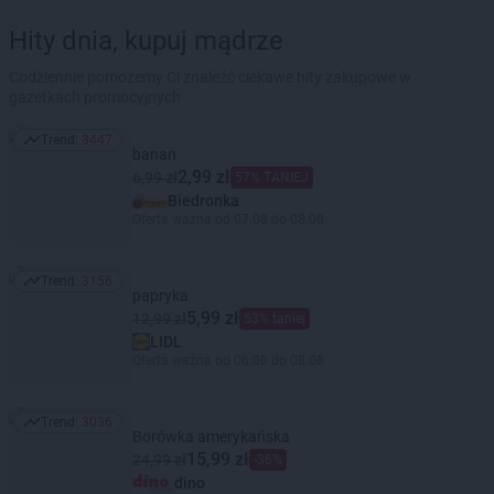
Hity dnia, kupuj mądrze
Codziennie pomożemy Ci znaleźć ciekawe hity zakupowe w
gazetkach promocyjnych
Trend:
3447
Trend: 3447
banan
2,99 zł
6,99 zł
57% TANIEJ
Biedronka
Oferta ważna od 07.08 do 08.08
Trend:
3156
Trend: 3156
papryka
5,99 zł
12,99 zł
53% taniej
LIDL
Oferta ważna od 06.08 do 08.08
Trend:
3036
Trend: 3036
Borówka amerykańska
15,99 zł
24,99 zł
-36%
dino