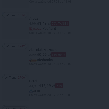
Oferta ważna od 05.08 do 11.08
Trend:
3014
Trend: 3014
Arbuz
1,49 zł
4,99 zł
70% TANIEJ
Kaufland
Oferta ważna od 06.08 do 08.08
Trend:
2742
Trend: 2742
ziemniaki wczesne
0,99 zł
2,99 zł
66% taniej
Biedronka
Oferta ważna od 07.08 do 08.08
Trend:
2706
Trend: 2706
Persil
16,99 zł
34,99 zł
-51%
ALDI
Oferta ważna od 05.08 do 08.08
Trend:
2693