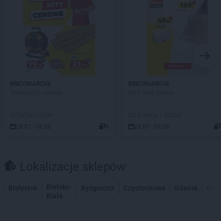
BRICOMARCHE
BRICOMARCHE
Totalne hity cenowe
HOT cena Online!
OSTATNI DZIEŃ!
DO KOŃCA 1 DZIEŃ
29.07 - 08.08
9
29.07 - 09.08
Lokalizacje sklepów
Bielsko-
Białystok
Bydgoszcz
Częstochowa
Gdańsk
Gdy
Biała