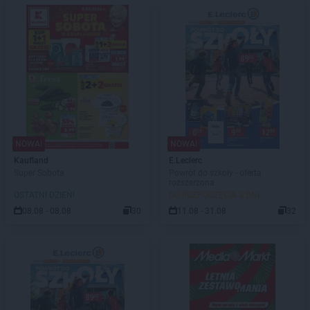
NOWA!
NOWA!
Kaufland
E.Leclerc
Super Sobota
Powrót do szkoły - oferta
rozszerzona
OSTATNI DZIEŃ!
DO ROZPOCZĘCIA 3 DNI
08.08 - 08.08
30
11.08 - 31.08
32