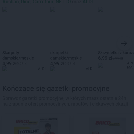
Auchan
,
Dino
,
Carrefour
,
NETTO
oraz
ALDI
Skarpety
skarpetki
Skrzydełka z kurcz
6,99 zł
damskie/męskie
damskie/męskie
8,99 zł
4,99 zł
4,99 zł
API
9,98 zł
9,98 zł
MA
ALDI
ALDI
Kończące się gazetki promocyjne
Sprawdź gazetki promocyjne, w których masz ostatnie 24h
na złapanie ofert promocyjnych, rabatów i ciekawych okazji