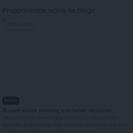
Proponowane wpisy na blogu
15.07.2026
Raporty
To marki własne zmieniają teraz handel detaliczny!
Jeszcze nie tak dawno marki własne były tylko prostym
wyborem: brak znanego logo w zamian za niższą cenę. Dziś
sieci handlowe rozwijają własne portfolia tak […]