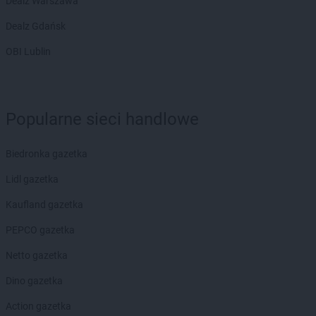
Dealz Warszawa
Dealz Gdańsk
OBI Lublin
Popularne sieci handlowe
Biedronka gazetka
Lidl gazetka
Kaufland gazetka
PEPCO gazetka
Netto gazetka
Dino gazetka
Action gazetka