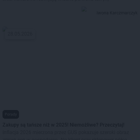
Iwona Karczmarczyk
28.05.2026
Porady
Zakupy są tańsze niż w 2025! Niemożliwe? Przeczytaj!
Inflacja 2026 mierzona przez GUS pokazuje szeroki obraz
zmian cen w gospodarce. Ale klient przy sklepowej półce