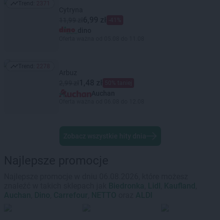
Trend:
2371
Trend: 2371
Cytryna
6,99 zł
11,99 zł
-41%
dino
Oferta ważna od 05.08 do 11.08
Trend:
2278
Trend: 2278
Arbuz
1,48 zł
2,99 zł
50% taniej
Auchan
Oferta ważna od 06.08 do 12.08
Zobacz wszystkie hity dnia
Najlepsze promocje
Najlepsze promocje w dniu 06.08.2026, które możesz
znaleźć w takich sklepach jak
Biedronka
,
Lidl
,
Kaufland
,
Auchan
,
Dino
,
Carrefour
,
NETTO
oraz
ALDI