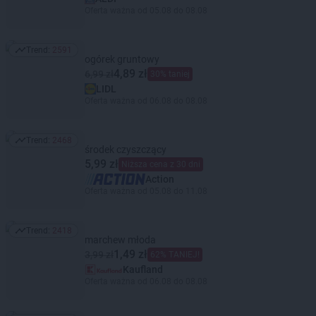
Oferta ważna od 05.08 do 08.08
Trend:
2591
Trend: 2591
ogórek gruntowy
4,89 zł
6,99 zł
30% taniej
LIDL
Oferta ważna od 06.08 do 08.08
Trend:
2468
Trend: 2468
środek czyszczący
5,99 zł
Niższa cena z 30 dni
Action
Oferta ważna od 05.08 do 11.08
Trend:
2418
Trend: 2418
marchew młoda
1,49 zł
3,99 zł
62% TANIEJ!
Kaufland
Oferta ważna od 06.08 do 08.08