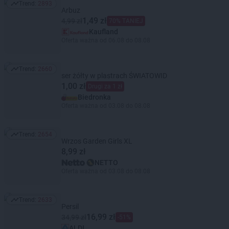
Trend:
2893
Trend: 2893
Arbuz
1,49 zł
4,99 zł
70% TANIEJ
Kaufland
Oferta ważna od 06.08 do 08.08
Trend:
2660
Trend: 2660
ser żółty w plastrach ŚWIATOWID
1,00 zł
Drugi za 1 zł
Biedronka
Oferta ważna od 03.08 do 08.08
Trend:
2654
Trend: 2654
Wrzos Garden Girls XL
8,99 zł
NETTO
Oferta ważna od 03.08 do 08.08
Trend:
2633
Trend: 2633
Persil
16,99 zł
34,99 zł
-51%
ALDI