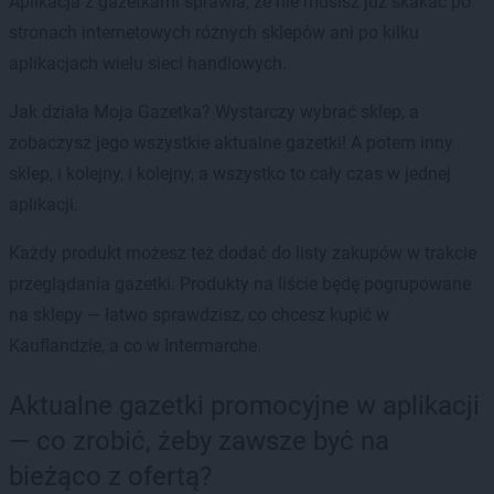
Aplikacja z gazetkami sprawia, że nie musisz już skakać po
stronach internetowych różnych sklepów ani po kilku
aplikacjach wielu sieci handlowych.
Jak działa Moja Gazetka? Wystarczy wybrać sklep, a
zobaczysz jego wszystkie aktualne gazetki! A potem inny
sklep, i kolejny, i kolejny, a wszystko to cały czas w jednej
aplikacji.
Każdy produkt możesz też dodać do listy zakupów w trakcie
przeglądania gazetki. Produkty na liście będę pogrupowane
na sklepy — łatwo sprawdzisz, co chcesz kupić w
Kauflandzie, a co w Intermarche.
Aktualne gazetki promocyjne w aplikacji
— co zrobić, żeby zawsze być na
bieżąco z ofertą?