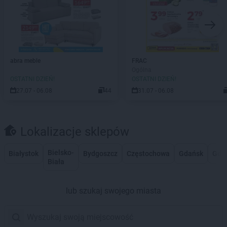
abra meble
FRAC
Ogólna
OSTATNI DZIEŃ!
OSTATNI DZIEŃ!
27.07 - 06.08
44
31.07 - 06.08
Lokalizacje sklepów
Bielsko-
Białystok
Bydgoszcz
Częstochowa
Gdańsk
Gdy
Biała
lub szukaj swojego miasta