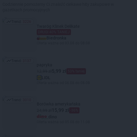
Codziennie pomożemy Ci znaleźć ciekawe hity zakupowe w
gazetkach promocyjnych
Trend:
3226
Trend: 3226
Twaróg Klinek Delikate
DRUGI 40% TANIEJ
Biedronka
Oferta ważna od 03.08 do 08.08
Trend:
3137
Trend: 3137
papryka
5,99 zł
12,99 zł
53% taniej
LIDL
Oferta ważna od 06.08 do 08.08
Trend:
3010
Trend: 3010
Borówka amerykańska
15,99 zł
24,99 zł
-36%
dino
Oferta ważna od 05.08 do 11.08