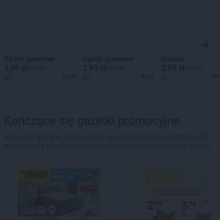
Ogórki gruntowe
Ogórki gruntowe
Cukinia
3,99 zł
3,99 zł
2,99 zł
9,99 zł
9,99 zł
3,99 zł
ALDI
ALDI
ar
Kończące się gazetki promocyjne
Sprawdź gazetki promocyjne, w których masz ostatnie 24h
na złapanie ofert promocyjnych, rabatów i ciekawych okazji