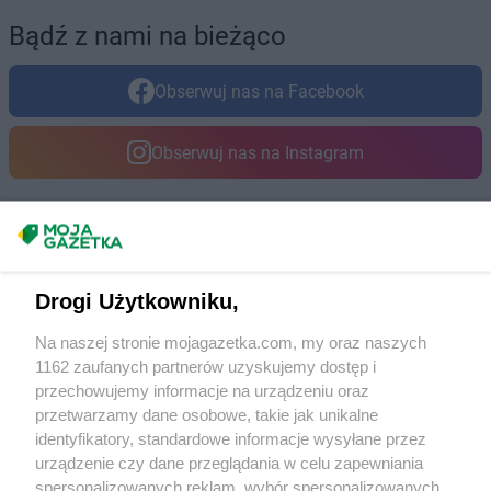
Bądź z nami na bieżąco
Obserwuj nas na Facebook
Obserwuj nas na Instagram
Masz sugestie lub pytania?
Napisz do nas:
support@mojagazetka.com
Drogi Użytkowniku,
Współpraca z nami
Na naszej stronie mojagazetka.com, my oraz naszych
Zobacz szczegóły
1162 zaufanych partnerów uzyskujemy dostęp i
Retail Radar – analiza rynku
przechowujemy informacje na urządzeniu oraz
przetwarzamy dane osobowe, takie jak unikalne
identyfikatory, standardowe informacje wysyłane przez
Wasze ulubione produkty
urządzenie czy dane przeglądania w celu zapewniania
spersonalizowanych reklam, wybór spersonalizowanych