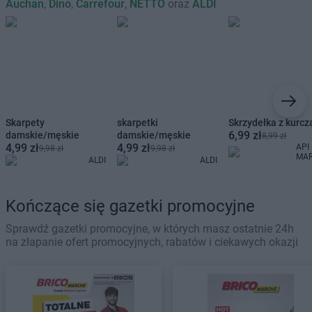
Auchan
,
Dino
,
Carrefour
,
NETTO
oraz
ALDI
Skarpety
skarpetki
Skrzydełka z kurcz
6,99 zł
damskie/męskie
damskie/męskie
8,99 zł
4,99 zł
4,99 zł
API
9,98 zł
9,98 zł
MA
ALDI
ALDI
Kończące się gazetki promocyjne
Sprawdź gazetki promocyjne, w których masz ostatnie 24h
na złapanie ofert promocyjnych, rabatów i ciekawych okazji