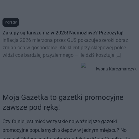
Porady
Zakupy są tańsze niż w 2025! Niemożliwe? Przeczytaj!
Inflacja 2026 mierzona przez GUS pokazuje szeroki obraz
zmian cen w gospodarce. Ale klient przy sklepowej półce
widzi coś bardziej przyziemnego – ile dziś kosztuje […]
Iwona Karczmarczyk
Moja Gazetka to gazetki promocyjne
zawsze pod ręką!
Czy fajnie jest mieć wszystkie najważniejsze gazetki
promocyjne popularnych sklepów w jednym miejscu? No
pewnie! Dlatego warto pobrać na telefon Moją Gazetkę. To