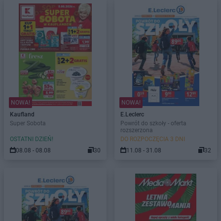
NOWA!
NOWA!
Kaufland
E.Leclerc
Super Sobota
Powrót do szkoły - oferta
rozszerzona
OSTATNI DZIEŃ!
DO ROZPOCZĘCIA 3 DNI
08.08 - 08.08
30
11.08 - 31.08
32