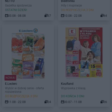
NETTO
Biedronka
Gazetka spożywcza
Hity i inspiracje
OSTATNI DZIEŃ!
DO ROZPOCZĘCIA 2 DNI
03.08 - 08.08
37
10.08 - 22.08
44
NOWA!
E.Leclerc
Kaufland
Wybór w dobrej cenie - oferta
Wyprawka z klasą
rozszerzona
DO ROZPOCZĘCIA 3 DNI
DO KOŃCA 3 DNI
11.08 - 22.08
24
30.07 - 11.08
36