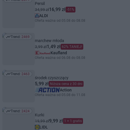
Trend: 2671
Persil
16,99 zł
34,99 zł
-51%
ALDI
Oferta ważna od 05.08 do 08.08
Trend:
2469
Trend: 2469
marchew młoda
1,49 zł
3,99 zł
62% TANIEJ!
Kaufland
Oferta ważna od 06.08 do 08.08
Trend:
2463
Trend: 2463
środek czyszczący
5,99 zł
Niższa cena z 30 dni
Action
Oferta ważna od 05.08 do 11.08
Trend:
2424
Trend: 2424
Kurki
9,99 zł
19,99 zł
1 + 1 gratis
LIDL