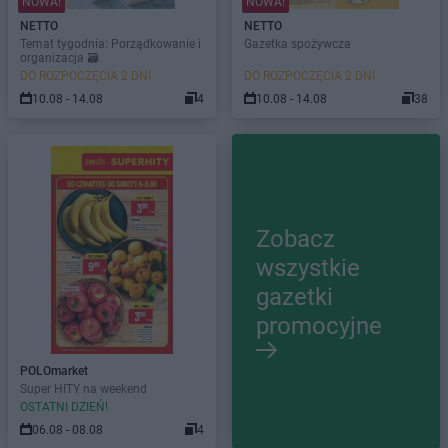
NOWA!
NOWA!
NETTO
NETTO
Temat tygodnia: Porządkowanie i
Gazetka spożywcza
organizacja 🗃️
DO ROZPOCZĘCIA 2 DNI
DO ROZPOCZĘCIA 2 DNI
10.08 - 14.08
4
10.08 - 14.08
38
Zobacz
wszystkie
gazetki
promocyjne
POLOmarket
Super HITY na weekend
OSTATNI DZIEŃ!
06.08 - 08.08
4