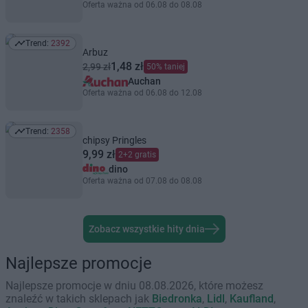
Oferta ważna od 06.08 do 08.08
Trend:
2392
Trend: 2392
Arbuz
1,48 zł
2,99 zł
50% taniej
Auchan
Oferta ważna od 06.08 do 12.08
Trend:
2358
Trend: 2358
chipsy Pringles
9,99 zł
2+2 gratis
dino
Oferta ważna od 07.08 do 08.08
Zobacz wszystkie hity dnia
Najlepsze promocje
Najlepsze promocje w dniu 08.08.2026, które możesz
znaleźć w takich sklepach jak
Biedronka
,
Lidl
,
Kaufland
,