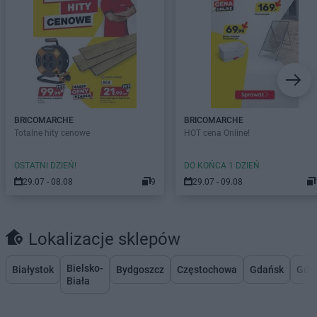
BRICOMARCHE
BRICOMARCHE
Totalne hity cenowe
HOT cena Online!
OSTATNI DZIEŃ!
DO KOŃCA 1 DZIEŃ
29.07 - 08.08
9
29.07 - 09.08
Lokalizacje sklepów
Bielsko-
Białystok
Bydgoszcz
Częstochowa
Gdańsk
Gdy
Biała