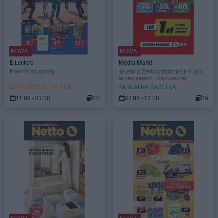
NOWA!
NOWA!
E.Leclerc
Media Markt
Powrót do szkoły
☀️Letnia ZestawoMania!☀️Kupuj
w zestawach i oszczędzaj
DO ROZPOCZĘCIA 3 DNI
AKTUALNA GAZETKA
11.08 - 31.08
24
07.08 - 12.08
15