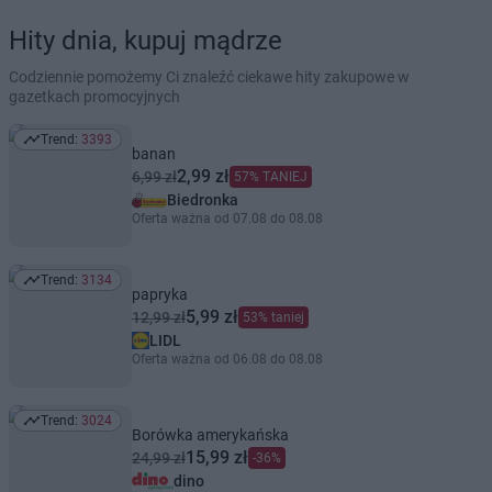
Hity dnia, kupuj mądrze
Codziennie pomożemy Ci znaleźć ciekawe hity zakupowe w
gazetkach promocyjnych
Trend:
3393
Trend: 3393
banan
2,99 zł
6,99 zł
57% TANIEJ
Biedronka
Oferta ważna od 07.08 do 08.08
Trend:
3134
Trend: 3134
papryka
5,99 zł
12,99 zł
53% taniej
LIDL
Oferta ważna od 06.08 do 08.08
Trend:
3024
Trend: 3024
Borówka amerykańska
15,99 zł
24,99 zł
-36%
dino