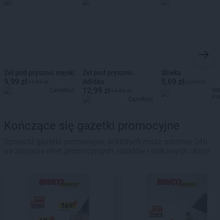
Żel pod prysznic męski
Żel pod prysznic
Śliwka
9,99 zł
5,69 zł
Adidas
11,99 zł
22,90 zł
12,99 zł
Sp
Carrefour
14,99 zł
Pr
Carrefour
Kończące się gazetki promocyjne
Sprawdź gazetki promocyjne, w których masz ostatnie 24h
na złapanie ofert promocyjnych, rabatów i ciekawych okazji