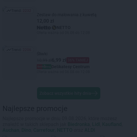
Trend:
2232
Trend: 2232
Zestaw do malowania z kuwetą
12,00 zł
NETTO
Oferta ważna od 06.08 do 12.08
Trend:
2206
Trend: 2206
Śliwki
6,99 zł
10,99 zł
36% TANIEJ
Delikatesy Centrum
Oferta ważna od 06.08 do 12.08
Zobacz wszystkie hity dnia
Najlepsze promocje
Najlepsze promocje w dniu 09.08.2026, które możesz
znaleźć w takich sklepach jak
Biedronka
,
Lidl
,
Kaufland
,
Auchan
,
Dino
,
Carrefour
,
NETTO
oraz
ALDI