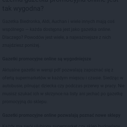
tak wygodna?
Gazetka Biedronka, Aldi, Auchan i wiele innych mają coś
wspólnego — każda dostępna jest jako gazetka online.
Dlaczego? Powodów jest wiele, a najważniejsze z nich
znajdziesz poniżej.
Gazetki promocyjne online są wygodniejsze
Aktualne gazetki w wersji pdf pozwalają zapoznać się z
ofertą supermarketów w każdym miejscu i czasie. Siedząc w
autobusie, pilnując dziecka czy podczas przerwy w pracy. Nie
musisz szukać ich w skrzynce na listy ani jechać po gazetkę
promocyjną do sklepu.
Gazetki promocyjne online pozwalają poznać nowe sklepy
Każdy ma swój ulubiony supermarket czy sklep budowlany.