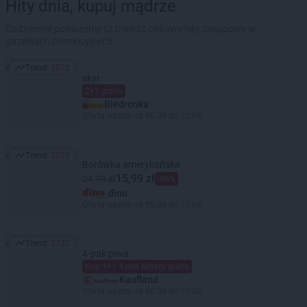
Hity dnia, kupuj mądrze
Codziennie pomożemy Ci znaleźć ciekawe hity zakupowe w
gazetkach promocyjnych
Trend:
3072
Trend: 3072
skyr
2+1 gratis
Biedronka
Oferta ważna od 06.08 do 12.08
Trend:
3035
Trend: 3035
Borówka amerykańska
15,99 zł
24,99 zł
-36%
dino
Oferta ważna od 05.08 do 11.08
Trend:
2730
Trend: 2730
4-pak piwa
Kup 1+1 4-pak tańszy gratis
Kaufland
Oferta ważna od 06.08 do 11.08