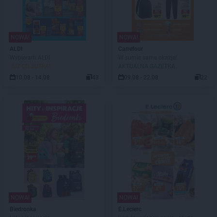
NOWA!
NOWA!
ALDI
Carrefour
Wybieram ALDI
W sumie same okazje!
JUŻ OD JUTRA!
AKTUALNA GAZETKA
10.08 - 14.08
43
09.08 - 22.08
22
NOWA!
NOWA!
Biedronka
E.Leclerc