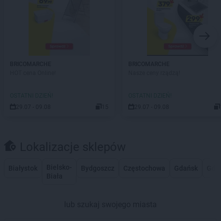
BRICOMARCHE
BRICOMARCHE
HOT cena Online!
Nasze ceny rządzą!
OSTATNI DZIEŃ!
OSTATNI DZIEŃ!
29.07 - 09.08
15
29.07 - 09.08
Lokalizacje sklepów
Bielsko-
Białystok
Bydgoszcz
Częstochowa
Gdańsk
Gdy
Biała
lub szukaj swojego miasta