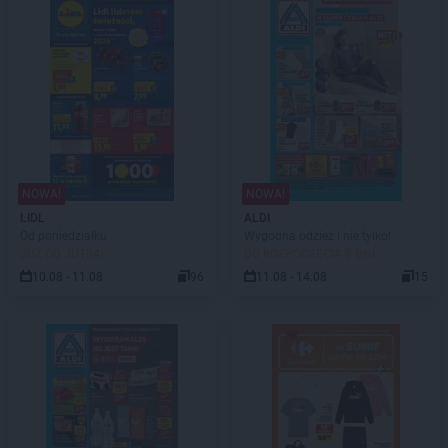
NOWA!
NOWA!
LIDL
ALDI
Od poniedziałku
Wygodna odzież i nie tylko!
JUŻ OD JUTRA!
DO ROZPOCZĘCIA 2 DNI
10.08 - 11.08
96
11.08 - 14.08
15