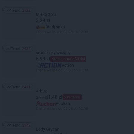
Trend:
2522
Trend: 2522
Mleko 3,2%
3,29 zł
Biedronka
Oferta ważna od 06.08 do 12.08
Trend:
2482
Trend: 2482
środek czyszczący
5,99 zł
Niższa cena z 30 dni
Action
Oferta ważna od 05.08 do 11.08
Trend:
2411
Trend: 2411
Arbuz
1,48 zł
2,99 zł
50% taniej
Auchan
Oferta ważna od 06.08 do 12.08
Trend:
2342
Trend: 2342
Lody Grycan