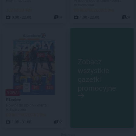
Hity i inspiracje
Wybór w dobrej cenie - oferta
rozszerzona
JUŻ OD JUTRA!
DO ROZPOCZĘCIA 2 DNI
10.08 - 22.08
44
11.08 - 22.08
24
Zobacz
wszystkie
gazetki
promocyjne
NOWA!
E.Leclerc
Powrót do szkoły - oferta
rozszerzona
DO ROZPOCZĘCIA 2 DNI
11.08 - 31.08
32
Reklama