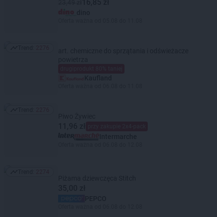
16,85 zł
23,49 zł
dino
Oferta ważna od 05.08 do 11.08
Trend:
2276
art. chemiczne do sprzątania i odświeżacze
Trend: 2276
powietrza
drugiprodukt 80% taniej
Kaufland
Oferta ważna od 06.08 do 11.08
Trend:
2276
Trend: 2276
Piwo Żywiec
11,96 zł
przy zakupie 2x4-pack
Intermarche
Oferta ważna od 06.08 do 12.08
Trend:
2274
Trend: 2274
Piżama dziewczęca Stitch
35,00 zł
PEPCO
Oferta ważna od 06.08 do 12.08