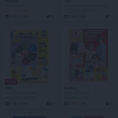
Kaufland
TEDi
Mocny Starty
Otwarcie Tedi w Nowym Targu
JUŻ OD JUTRA!
AKTUALNA GAZETKA
10.08 - 12.08
24
06.08 - 13.08
17
NOWA!
TEDi
Kaufland
Tedi Powrót do szkoły
Wyprawka z klasą
AKTUALNA GAZETKA
DO KOŃCA 2 DNI
07.08 - 15.08
22
30.07 - 11.08
36