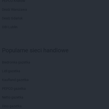
PEPCO Kraków
Dealz Warszawa
Dealz Gdańsk
OBI Lublin
Popularne sieci handlowe
Biedronka gazetka
Lidl gazetka
Kaufland gazetka
PEPCO gazetka
Netto gazetka
Dino gazetka