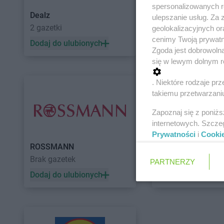
spersonalizowanych re
Dealz
POLOmarket
ulepszanie usług. Za
2 gazetki
11 gazetek
geolokalizacyjnych or
cenimy Twoją prywatno
Dodaj do ulubionych
Dodaj do ulubiony
Zgoda jest dobrowoln
się w lewym dolnym r
. Niektóre rodzaje p
takiemu przetwarzaniu
Zapoznaj się z poniż
internetowych. Szcze
Prywatności
i
Cooki
ROSSMANN
Auchan
Brak gazetek
5 gazetek
PARTNERZY
Dodaj do ulubionych
Dodaj do ulubiony