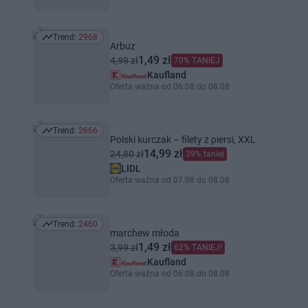
Trend:
2968
Trend: 2968
Arbuz
1,49 zł
4,99 zł
70% TANIEJ
Kaufland
Oferta ważna od 06.08 do 08.08
Trend:
2666
Trend: 2666
Polski kurczak – filety z piersi, XXL
14,99 zł
24,80 zł
39% taniej
LIDL
Oferta ważna od 07.08 do 08.08
Trend:
2460
Trend: 2460
marchew młoda
1,49 zł
3,99 zł
62% TANIEJ!
Kaufland
Oferta ważna od 06.08 do 08.08