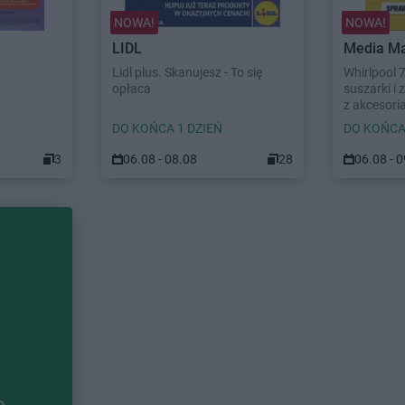
NOWA!
NOWA!
LIDL
Media Ma
Lidl plus. Skanujesz - To się
Whirlpool 
opłaca
suszarki i
z akcesori
DO KOŃCA 1 DZIEŃ
DO KOŃCA
3
06.08 - 08.08
28
06.08 - 
e