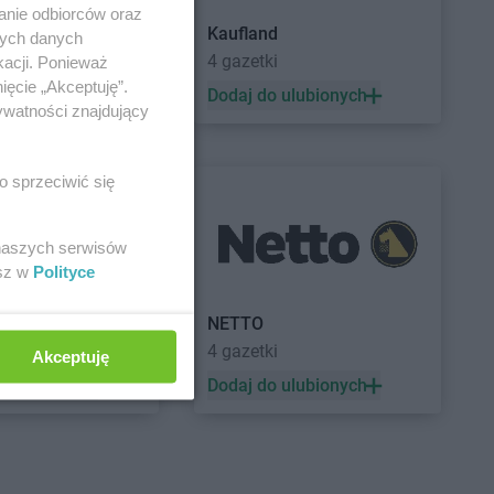
anie odbiorców oraz
Kaufland
nych danych
a
4 gazetki
kacji. Ponieważ
ięcie „Akceptuję”.
 ulubionych
Dodaj do ulubionych
ywatności znajdujący
o sprzeciwić się
 naszych serwisów
esz w
Polityce
a
NETTO
ek
4 gazetki
Akceptuję
 ulubionych
Dodaj do ulubionych