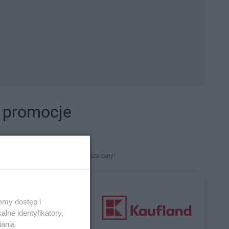
i promocje
kety. Najlepsze promocje i najniższe ceny!
emy dostęp i
lne identyfikatory,
iania