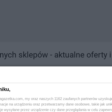
ych sklepów - aktualne oferty 
jdziesz tutaj sklepy należące do lokalnych sieci oraz duże, znane super- i hipermar
niku,
jagazetka.com, my oraz naszych 1162 zaufanych partnerów uzyskuj
cje na urządzeniu oraz przetwarzamy dane osobowe, takie jak unika
je wysyłane przez urządzenie czy dane przeglądania w celu zapewn