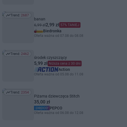
Trend:
2687
Trend: 2687
banan
2,99 zł
6,99 zł
57% TANIEJ
Biedronka
Oferta ważna od 07.08 do 08.08
Trend:
2462
Trend: 2462
środek czyszczący
5,99 zł
Niższa cena z 30 dni
Action
Oferta ważna od 05.08 do 11.08
Trend:
2354
Trend: 2354
Piżama dziewczęca Stitch
35,00 zł
PEPCO
Oferta ważna od 06.08 do 12.08