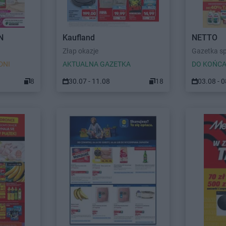
N
Kaufland
NETTO
Złap okazje
Gazetka s
DNI
AKTUALNA GAZETKA
DO KOŃCA
8
30.07 - 11.08
18
03.08 - 