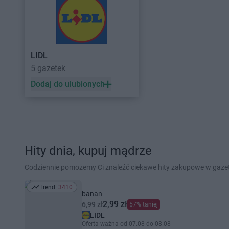
LIDL
5 gazetek
Dodaj do ulubionych
Hity dnia, kupuj mądrze
Codziennie pomożemy Ci znaleźć ciekawe hity zakupowe w gaz
Trend:
3410
Trend: 3410
banan
2,99 zł
6,99 zł
57% taniej
LIDL
Oferta ważna od 07.08 do 08.08