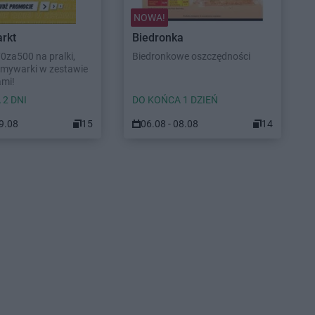
NOWA!
rkt
Biedronka
70za500 na pralki,
Biedronkowe oszczędności
 zmywarki w zestawie
ami!
 2 DNI
DO KOŃCA 1 DZIEŃ
09.08
15
06.08 - 08.08
14