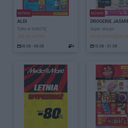
NOWA!
NOWA!
ALDI
DROGERIE JASMI
Tylko w SOBOTĘ
Super okazje!
JUŻ OD JUTRA!
DO ROZPOCZĘCIA 3 
08.08 - 08.08
4
10.08 - 31.08