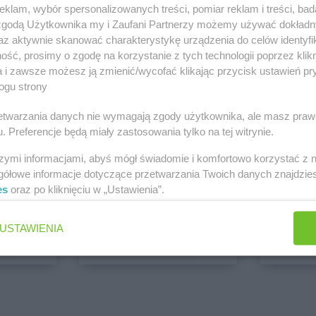
klam, wybór spersonalizowanych treści, pomiar reklam i treści, bad
PEPCO
dino
 zgodą Użytkownika my i Zaufani Partnerzy możemy używać dokład
1 gazetka
1 gazetk
az aktywnie skanować charakterystykę urządzenia do celów identyfi
ść, prosimy o zgodę na korzystanie z tych technologii poprzez klikn
ch
Dodaj do ulubionych
Dodaj do
a i zawsze możesz ją zmienić/wycofać klikając przycisk ustawień pr
ogu strony
rzetwarzania danych nie wymagają zgody użytkownika, ale masz praw
. Preferencje będą miały zastosowania tylko na tej witrynie.
szymi informacjami, abyś mógł świadomie i komfortowo korzystać z
gółowe informacje dotyczące przetwarzania Twoich danych znajdzi
es
oraz po kliknięciu w „Ustawienia”.
ALDI
Biedronk
6 gazetek
11 gazet
USTAWIENIA
ch
Dodaj do ulubionych
Dodaj do