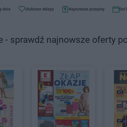
y dnia
Ulubione sklepy
Najnowsze przepisy
Dni
e - sprawdź najnowsze oferty p