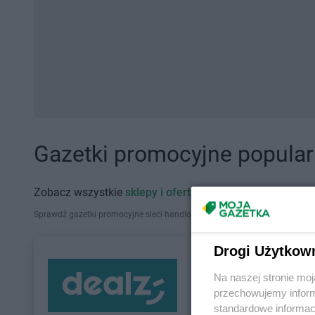
Gazetki promocyjne popularn
Zobacz wszystkie
sklepy i oferty promocyjne
Sprawdź gazetki promocyjne sieci handlowych, które działają w Polsce. Zna
Drogi Użytkow
Na naszej stronie mo
przechowujemy informa
standardowe informac