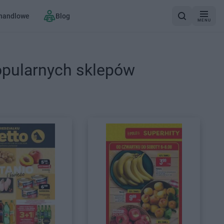
 handlowe
Blog
MENU
opularnych sklepów