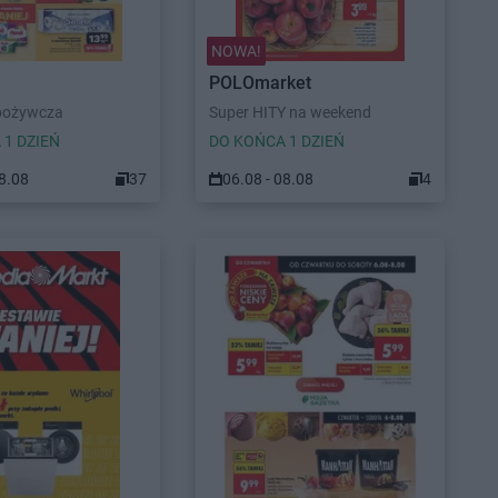
NOWA!
POLOmarket
pożywcza
Super HITY na weekend
 1 DZIEŃ
DO KOŃCA 1 DZIEŃ
08.08
37
06.08 - 08.08
4