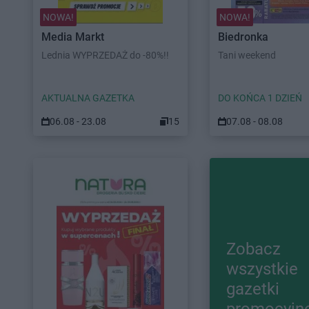
NOWA!
NOWA!
Media Markt
Biedronka
Lednia WYPRZEDAŻ do -80%!!
Tani weekend
AKTUALNA GAZETKA
DO KOŃCA 1 DZIEŃ
06.08 - 23.08
15
07.08 - 08.08
Zobacz
wszystkie
gazetki
promocyjn