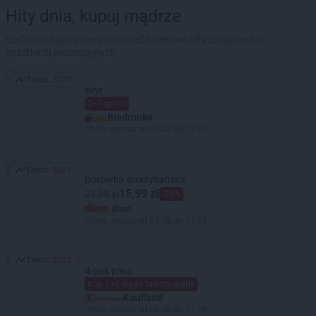
Hity dnia, kupuj mądrze
Codziennie pomożemy Ci znaleźć ciekawe hity zakupowe w
gazetkach promocyjnych
Trend:
3079
Trend: 3079
skyr
2+1 gratis
Biedronka
Oferta ważna od 06.08 do 12.08
Trend:
3031
Trend: 3031
Borówka amerykańska
15,99 zł
24,99 zł
-36%
dino
Oferta ważna od 05.08 do 11.08
Trend:
2723
Trend: 2723
4-pak piwa
Kup 1+1 4-pak tańszy gratis
Kaufland
Oferta ważna od 06.08 do 11.08