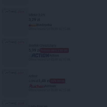
Trend:
2534
Trend: 2534
Mleko 3,2%
3,29 zł
Biedronka
Oferta ważna od 06.08 do 12.08
Trend:
2474
Trend: 2474
środek czyszczący
5,99 zł
Niższa cena z 30 dni
Action
Oferta ważna od 05.08 do 11.08
Trend:
2431
Trend: 2431
Arbuz
1,48 zł
2,99 zł
50% taniej
Auchan
Oferta ważna od 06.08 do 12.08
Trend:
2338
Trend: 2338
Lody Grycan