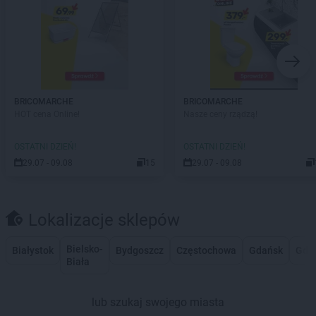
BRICOMARCHE
BRICOMARCHE
HOT cena Online!
Nasze ceny rządzą!
OSTATNI DZIEŃ!
OSTATNI DZIEŃ!
29.07 - 09.08
15
29.07 - 09.08
Lokalizacje sklepów
Bielsko-
Białystok
Bydgoszcz
Częstochowa
Gdańsk
Gdy
Biała
lub szukaj swojego miasta