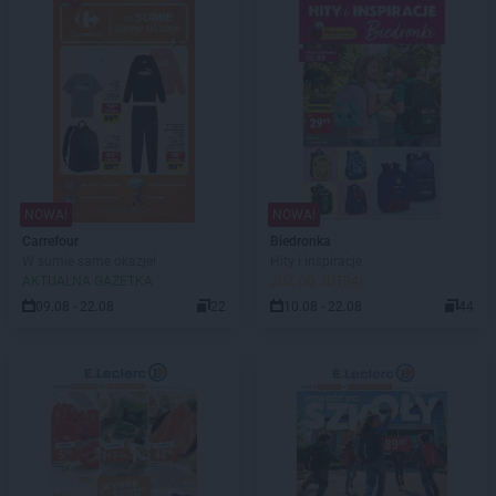
NOWA!
NOWA!
Carrefour
Biedronka
W sumie same okazje!
Hity i inspiracje
AKTUALNA GAZETKA
JUŻ OD JUTRA!
09.08 - 22.08
22
10.08 - 22.08
44