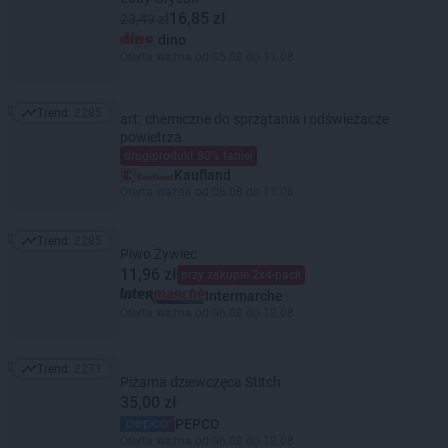
16,85 zł
23,49 zł
dino
Oferta ważna od 05.08 do 11.08
Trend:
2285
art. chemiczne do sprzątania i odświeżacze
Trend: 2285
powietrza
drugiprodukt 80% taniej
Kaufland
Oferta ważna od 06.08 do 11.08
Trend:
2285
Trend: 2285
Piwo Żywiec
11,96 zł
przy zakupie 2x4-pack
Intermarche
Oferta ważna od 06.08 do 12.08
Trend:
2271
Trend: 2271
Piżama dziewczęca Stitch
35,00 zł
PEPCO
Oferta ważna od 06.08 do 12.08