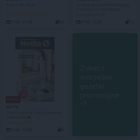
Powrót do szkoły
☀️Letnia ZestawoMania!☀️Kupuj
w zestawach i oszczędzaj
DO ROZPOCZĘCIA 2 DNI
DO KOŃCA 3 DNI
11.08 - 31.08
24
07.08 - 12.08
15
Zobacz
wszystkie
gazetki
promocyjne
NOWA!
NETTO
Temat tygodnia: Porządkowanie i
organizacja 🗃️
JUŻ OD JUTRA!
10.08 - 14.08
4