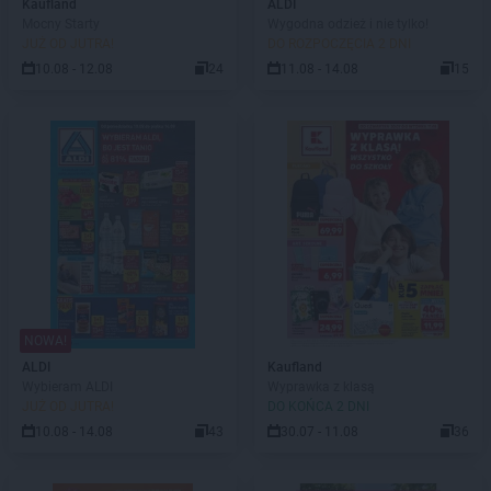
Kaufland
ALDI
Mocny Starty
Wygodna odzież i nie tylko!
JUŻ OD JUTRA!
DO ROZPOCZĘCIA 2 DNI
10.08 - 12.08
24
11.08 - 14.08
15
NOWA!
ALDI
Kaufland
Wybieram ALDI
Wyprawka z klasą
JUŻ OD JUTRA!
DO KOŃCA 2 DNI
10.08 - 14.08
43
30.07 - 11.08
36