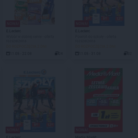
NOWA!
NOWA!
E.Leclerc
E.Leclerc
Wybór w dobrej cenie - oferta
Powrót do szkoły - oferta
rozszerzona
rozszerzona
DO ROZPOCZĘCIA 2 DNI
DO ROZPOCZĘCIA 2 DNI
11.08 - 22.08
24
11.08 - 31.08
32
NOWA!
NOWA!
E.Leclerc
Media Markt