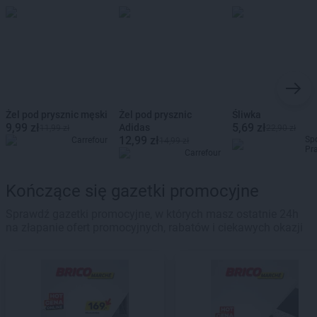
Żel pod prysznic męski
Żel pod prysznic
Śliwka
9,99 zł
5,69 zł
Adidas
11,99 zł
22,90 zł
12,99 zł
Sp
Carrefour
14,99 zł
Pr
Carrefour
Kończące się gazetki promocyjne
Sprawdź gazetki promocyjne, w których masz ostatnie 24h
na złapanie ofert promocyjnych, rabatów i ciekawych okazji