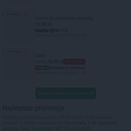
Trend:
2232
Trend: 2232
Zestaw do malowania z kuwetą
12,00 zł
NETTO
Oferta ważna od 06.08 do 12.08
Trend:
2217
Trend: 2217
Śliwki
6,99 zł
10,99 zł
36% TANIEJ
Delikatesy Centrum
Oferta ważna od 06.08 do 12.08
Zobacz wszystkie hity dnia
Najlepsze promocje
Najlepsze promocje w dniu 09.08.2026, które możesz
znaleźć w takich sklepach jak
Biedronka
,
Lidl
,
Kaufland
,
Auchan
,
Dino
,
Carrefour
,
NETTO
oraz
ALDI