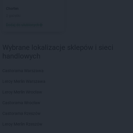
Chorten
Barcin
Chorten
Chorten
Bargłów Kościelny
2 gazetki
Chorten
Bartniki
Dodaj do ulubionych
Chorten
Bartołty Wielkie
Chorten
Bartoszyce
Chorten
Będzieszyn
Wybrane lokalizacje sklepów i sieci
Chorten
Bełchatów
handlowych
Chorten
Bezledy
Chorten
Biała Niżna
Chorten
Biała Piska
Castorama Warszawa
Chorten
Biała Podlaska
Leroy Merlin Warszawa
Chorten
Biała Rawska
Chorten
Białebłoto-Kobyla
Leroy Merlin Wrocław
Chorten
Białebłoto-Stara Wieś
Castorama Wrocław
Chorten
Białobiel
Chorten
Białobrzegi
Castorama Rzeszów
Chorten
Białogard
Leroy Merlin Rzeszów
Chorten
Białogóra