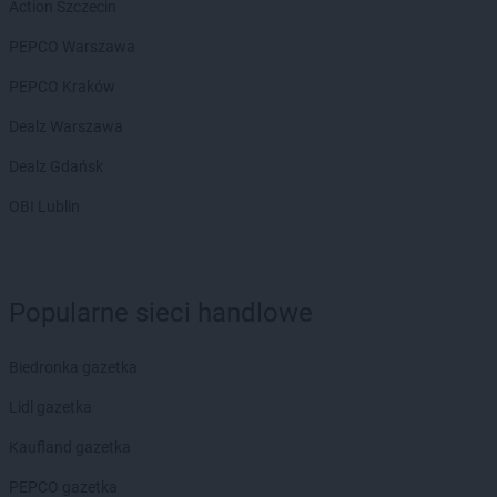
Chorten
Białousy
Action Szczecin
Chorten
Białowieża
PEPCO Warszawa
Chorten
Białożewin
Chorten
Białystok
PEPCO Kraków
Chorten
Biecz
Dealz Warszawa
Chorten
Biedaszki
Chorten
Biedrzychowice
Dealz Gdańsk
Chorten
Bielany-Żyłaki
OBI Lublin
Chorten
Bielicha
Chorten
Bieliny
Chorten
Bielsk Podlaski
Chorten
Bielsko-Biała
Popularne sieci handlowe
Chorten
Bierwce
Chorten
Biłgoraj
Biedronka gazetka
Chorten
Biskupiec
Chorten
Biskupiec-Kolonia Trzecia
Lidl gazetka
Chorten
Błędowo
Kaufland gazetka
Chorten
Blochy
Chorten
Błonie
PEPCO gazetka