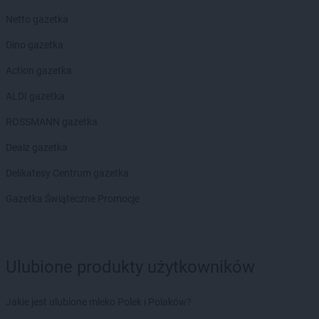
Chorten
Bobrówka
Netto gazetka
Chorten
Bobrowniki
Chorten
Bochnia
Dino gazetka
Chorten
Boćki
Action gazetka
Chorten
Bodaczów
Chorten
Bogatynia
ALDI gazetka
Chorten
Bogdanka
ROSSMANN gazetka
Chorten
Bojano
Chorten
Bolęcin
Dealz gazetka
Chorten
Bolesławiec
Delikatesy Centrum gazetka
Chorten
Bolimów
Chorten
Bolków
Gazetka Świąteczne Promocje
Chorten
Bolszewo
Chorten
Borek
Chorten
Borki
Ulubione produkty użytkowników
Chorten
Borkowo
Chorten
Borów Wielki
Chorten
Borowe
Jakie jest ulubione mleko Polek i Polaków?
Chorten
Borowina