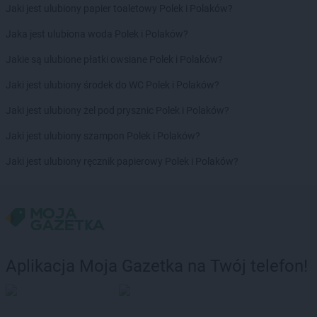
Jaki jest ulubiony papier toaletowy Polek i Polaków?
Chorten
Borzęcin Duży
Chorten
Borzymy
Jaka jest ulubiona woda Polek i Polaków?
Chorten
Boże
Jakie są ulubione płatki owsiane Polek i Polaków?
Chorten
Braciejówka
Chorten
Bramki
Jaki jest ulubiony środek do WC Polek i Polaków?
Chorten
Braniewo
Jaki jest ulubiony żel pod prysznic Polek i Polaków?
Chorten
Brańsk
Chorten
Brenna
Jaki jest ulubiony szampon Polek i Polaków?
Chorten
Brochów
Jaki jest ulubiony ręcznik papierowy Polek i Polaków?
Chorten
Brójce
Chorten
Brok
Chorten
Brończany
Chorten
Broniewice
Chorten
Bronowo
Chorten
Brudki Stare
Aplikacja Moja Gazetka na Twój telefon!
Chorten
Brusy
Chorten
Brwinów
Chorten
Brzesko