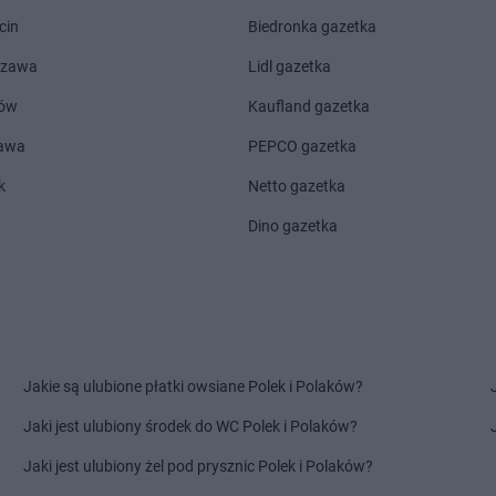
 Drugie
Chorten
Cierno-Żabieniec
Chorten
Cza
cin
Biedronka gazetka
Chorten
Cieszyn
Chorten
Cza
Chorten
Cisewie
Chorten
Cza
szawa
Lidl gazetka
Chorten
Cyców-Kolonia Druga
Chorten
Cze
ów
Kaufland gazetka
o
Chorten
Czadrów
Chorten
Cze
zawa
PEPCO gazetka
Chorten
Dobry Las
Chorten
Dro
Chorten
Dobrzyniewo Duże
Chorten
Drw
k
Netto gazetka
Chorten
Dobrzyniewo Fabryczne
Chorten
Drw
Dino gazetka
Chorten
Dokudów Drugi
Chorten
Drz
Chorten
Dolistowo Nowe
Chorten
Drz
Chorten
Dolna Grupa
Chorten
Drz
Chorten
Domaniew
Chorten
Dub
Chorten
Dopiewo
Chorten
Dub
elna
Chorten
Drawsko Pomorskie
Chorten
Duc
Jakie są ulubione płatki owsiane Polek i Polaków?
Chorten
Drążdżewo
Chorten
Dul
Chorten
Drohiczyn
Chorten
Dzi
Jaki jest ulubiony środek do WC Polek i Polaków?
Chorten
Elżbietów
Jaki jest ulubiony żel pod prysznic Polek i Polaków?