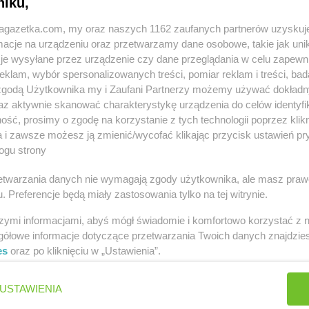
niku,
8
jagazetka.com, my oraz naszych 1162 zaufanych partnerów uzyskuj
cje na urządzeniu oraz przetwarzamy dane osobowe, takie jak unika
je wysyłane przez urządzenie czy dane przeglądania w celu zapewn
klam, wybór spersonalizowanych treści, pomiar reklam i treści, bad
 zgodą Użytkownika my i Zaufani Partnerzy możemy używać dokład
astach
az aktywnie skanować charakterystykę urządzenia do celów identyfi
ść, prosimy o zgodę na korzystanie z tych technologii poprzez klikn
 Kujawski
Chorten
Andrzejówka
Chorten
Ant
a i zawsze możesz ją zmienić/wycofać klikając przycisk ustawień pr
ogu strony
wka
Chorten
Antonie
Chorten
Aug
ska
Chorten
Biłgoraj
Chorten
Bork
rzetwarzania danych nie wymagają zgody użytkownika, ale masz praw
. Preferencje będą miały zastosowania tylko na tej witrynie.
a
Chorten
Biskupiec
Chorten
Bor
obyla
Chorten
Biskupiec-Kolonia
Chorten
Boró
szymi informacjami, abyś mógł świadomie i komfortowo korzystać z
tara Wieś
Trzecia
Chorten
Bor
gółowe informacje dotyczące przetwarzania Twoich danych znajdzi
Chorten
Błędowo
Chorten
Bor
es
oraz po kliknięciu w „Ustawienia”.
Chorten
Blochy
Chorten
Bor
Chorten
Błonie
Chorten
Bor
USTAWIENIA
Chorten
Bobrówka
Chorten
Boż