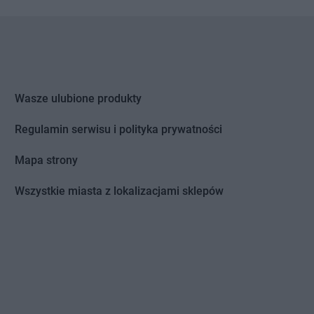
tomin
Chorten
Grodzisk Wielkopolski
idlino
Chorten
Grójec
orowo
Chorten
Gronowo Górne
 Lipiński
Chorten
Grudziądz
Wasze ulubione produkty
bowiec
Chorten
Grupa
bowo
Chorten
Gruszki
Regulamin serwisu i polityka prywatności
dy
Chorten
Gryfice
dy-Woniecko
Chorten
Gryfino
Mapa strony
jewo
Chorten
Grzebowilk
nowo
Chorten
Grzybowo
Wszystkie miasta z lokalizacjami sklepów
zówka
Chorten
Grzymkowice
dek
Chorten
Gulczewo
dzisk Mazowiecki
Chorten
Guźnia
bieszów
d
zlew