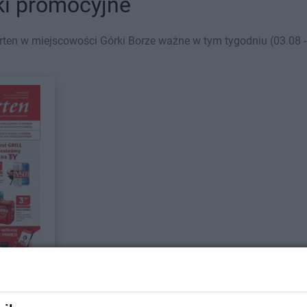
ki promocyjne
ten w miejscowości Górki Borze ważne w tym tygodniu (03.08 - 
arket