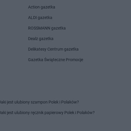
rnotrzew
Chorten
Czosnów
Action gazetka
rnów
Chorten
Czyczkowy
rny Bór
Chorten
Czyże
ALDI gazetka
chowice-Dziedzice
Chorten
Czyżew
ROSSMANN gazetka
rnice Borowe
Dealz gazetka
zdowo
Chorten
Działki
ęck
Chorten
Dziechciniec
Delikatesy Centrum gazetka
inia
Chorten
Dzięcielec
Gazetka Świąteczne Promocje
ewica
Chorten
Dzierlin
onówko
Chorten
Dzierzgów
ycim
Chorten
Dzierżoniów
iny
Chorten
Dziewin
ów
zki
Jaki jest ulubiony szampon Polek i Polaków?
cza Mała
ałdowo
Jaki jest ulubiony ręcznik papierowy Polek i Polaków?