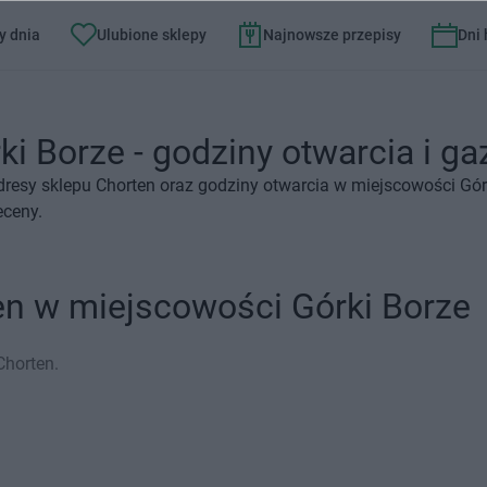
y dnia
Ulubione sklepy
Najnowsze przepisy
Dni
i Borze - godziny otwarcia i ga
resy sklepu Chorten oraz godziny otwarcia w miejscowości Gór
eceny.
en w miejscowości Górki Borze
Chorten.