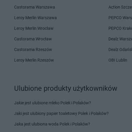
Chorten
Chełm
Chorten
Chojno Nowe
Castorama Warszawa
Action Szcze
Chorten
Chełm Śląski
Chorten
Chojnów
Chorten
Chełmek
Chorten
Choroszcz
Leroy Merlin Warszawa
PEPCO War
Chorten
Chełmno
Chorten
Chorzów
Leroy Merlin Wrocław
PEPCO Krak
Chorten
Chełmża
Chorten
Choszczew
Castorama Wrocław
Dealz Wars
Chorten
Dąbrowa
Chorten
Darłowo
Chorten
Dąbrowa Białostocka
Chorten
Dębki
Castorama Rzeszów
Dealz Gdańs
Chorten
Dąbrowa Chełmińska
Chorten
Dębna
Leroy Merlin Rzeszów
OBI Lublin
Chorten
Dąbrowa Tarnowska
Chorten
Dębnik
Chorten
Dąbrowa Wielka
Chorten
Dębno
Chorten
Dąbrowa-Kaski
Chorten
Dębowica
Chorten
Dąbrówka
Chorten
Debrzno
Ulubione produkty użytkowników
Chorten
Dąbrówka Kościelna
Chorten
Dębsk
Chorten
Dąbrówka Leśna
Chorten
Długa Kości
Jakie jest ulubione mleko Polek i Polaków?
Chorten
Dąbrówki
Chorten
Długie
Chorten
Dąbrówno
Chorten
Dobre
Jaki jest ulubiony papier toaletowy Polek i Polaków?
Chorten
Elbląg
Chorten
Ełk
Jaka jest ulubiona woda Polek i Polaków?