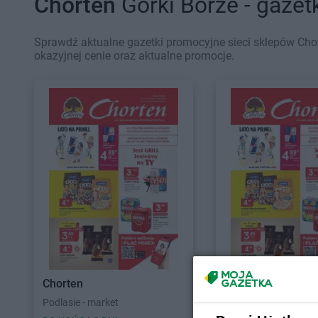
Chorten
Górki Borze - gazet
Sprawdź aktualne gazetki promocyjne sieci sklepów Chor
okazyjnej cenie oraz aktualne promocje.
Chorten
Chorten
Podlasie - market
Lubelskie, Radom - m