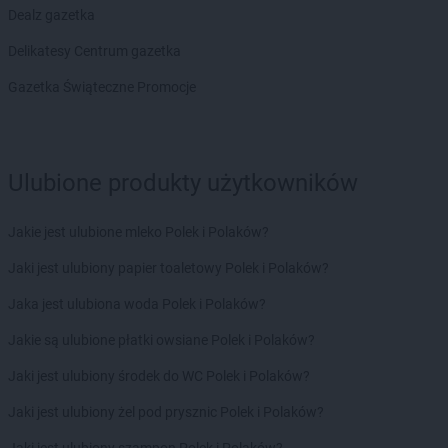
Chorten
Bolęcin
Dealz gazetka
Chorten
Bolesławiec
Delikatesy Centrum gazetka
Chorten
Bolimów
Chorten
Bolków
Gazetka Świąteczne Promocje
Chorten
Bolszewo
Chorten
Borek
Chorten
Borki
Ulubione produkty użytkowników
Chorten
Borkowo
Chorten
Borów Wielki
Chorten
Borowe
Jakie jest ulubione mleko Polek i Polaków?
Chorten
Borowina
Jaki jest ulubiony papier toaletowy Polek i Polaków?
Chorten
Borzęcin Duży
Chorten
Borzymy
Jaka jest ulubiona woda Polek i Polaków?
Chorten
Boże
Jakie są ulubione płatki owsiane Polek i Polaków?
Chorten
Braciejówka
Chorten
Bramki
Jaki jest ulubiony środek do WC Polek i Polaków?
Chorten
Braniewo
Jaki jest ulubiony żel pod prysznic Polek i Polaków?
Chorten
Brańsk
Chorten
Brenna