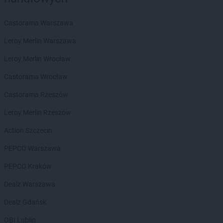
Chorten
Biała Niżna
Chorten
Biała Piska
Castorama Warszawa
Chorten
Biała Podlaska
Leroy Merlin Warszawa
Chorten
Biała Rawska
Chorten
Białebłoto-Kobyla
Leroy Merlin Wrocław
Chorten
Białebłoto-Stara Wieś
Castorama Wrocław
Chorten
Białobiel
Chorten
Białobrzegi
Castorama Rzeszów
Chorten
Białogard
Leroy Merlin Rzeszów
Chorten
Białogóra
Chorten
Białousy
Action Szczecin
Chorten
Białowieża
PEPCO Warszawa
Chorten
Białożewin
Chorten
Białystok
PEPCO Kraków
Chorten
Biecz
Dealz Warszawa
Chorten
Biedaszki
Chorten
Biedrzychowice
Dealz Gdańsk
Chorten
Bielany-Żyłaki
OBI Lublin