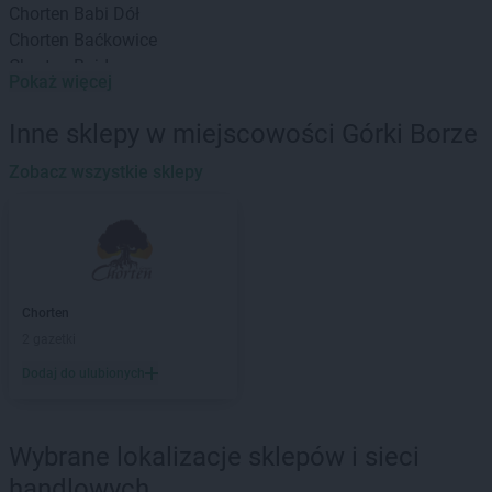
Chorten
Babi Dół
Chorten
Baćkowice
Chorten
Bajdy
Pokaż więcej
Chorten
Bajki-Zalesie
Chorten
Bakałarzewo
Inne sklepy w miejscowości Górki Borze
Chorten
Bąkowo
Chorten
Zobacz wszystkie sklepy
Banie
Chorten
Banino
Chorten
Baranowo
Chorten
Barchów
Chorten
Barcikowo
Chorten
Barcin
Chorten
Chorten
Bargłów Kościelny
2 gazetki
Chorten
Bartniki
Dodaj do ulubionych
Chorten
Bartołty Wielkie
Chorten
Bartoszyce
Chorten
Będzieszyn
Wybrane lokalizacje sklepów i sieci
Chorten
Bełchatów
handlowych
Chorten
Bezledy