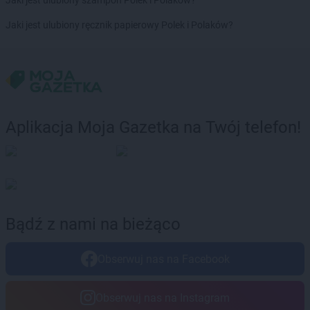
Jaki jest ulubiony szampon Polek i Polaków?
Chorten
Brochów
Jaki jest ulubiony ręcznik papierowy Polek i Polaków?
Chorten
Brójce
Chorten
Brok
Chorten
Brończany
Chorten
Broniewice
Chorten
Bronowo
Chorten
Brudki Stare
Aplikacja Moja Gazetka na Twój telefon!
Chorten
Brusy
Chorten
Brwinów
Chorten
Brzesko
Chorten
Brzeszcze
Chorten
Brzezie
Chorten
Brzeźnica
Bądź z nami na bieżąco
Chorten
Brzeźnio
Chorten
Brzóski-Gromki
Obserwuj nas na Facebook
Chorten
Brzoza
Chorten
Brzozówka
Chorten
Budki Piaseckie
Obserwuj nas na Instagram