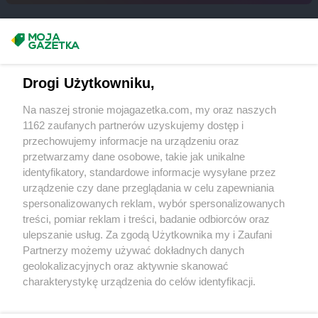
Chorten
Budy Barcząckie
Chorten
Budziska
Chorten
Bugaj
Masz sugestie lub pytania?
Chorten
Buk
Chorten
Bukowiec
Napisz do nas:
support@mojagazetka.com
Drogi Użytkowniku,
Chorten
Bukowina
Współpraca z nami
Chorten
Burkat
Na naszej stronie mojagazetka.com, my oraz naszych
Zobacz szczegóły
Chorten
Burzyn
1162 zaufanych partnerów uzyskujemy dostęp i
Retail Radar – analiza rynku
Chorten
Bydgoszcz
przechowujemy informacje na urządzeniu oraz
Chorten
Bytom
przetwarzamy dane osobowe, takie jak unikalne
identyfikatory, standardowe informacje wysyłane przez
Chorten
Bytów
Wasze ulubione produkty
urządzenie czy dane przeglądania w celu zapewniania
Chorten
Cekcyn
spersonalizowanych reklam, wybór spersonalizowanych
Regulamin serwisu i polityka prywatności
Chorten
Celestynów
treści, pomiar reklam i treści, badanie odbiorców oraz
ulepszanie usług. Za zgodą Użytkownika my i Zaufani
Chorten
Celiny
Mapa strony
Partnerzy możemy używać dokładnych danych
Chorten
Cepno
geolokalizacyjnych oraz aktywnie skanować
Chorten
Chałupy
Zawsze najnowsze gazetki w naszej
Wszystkie miasta z lokalizacjami sklepów
charakterystykę urządzenia do celów identyfikacji.
Chorten
Chełm
Ponieważ cenimy Twoją prywatność, prosimy o zgodę na
aplikacji
Chorten
Chełm Śląski
korzystanie z tych technologii poprzez kliknięcie