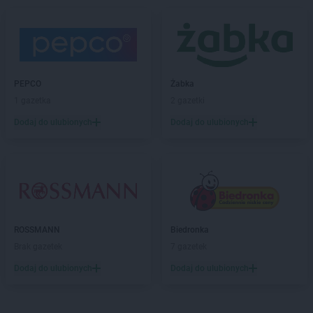
Chorten
Banino
Chorten
Baranowo
Chorten
Barchów
Chorten
Barcikowo
Chorten
Barcin
PEPCO
Żabka
Chorten
Bargłów Kościelny
1 gazetka
2 gazetki
Chorten
Bartniki
Dodaj do ulubionych
Dodaj do ulubionych
Chorten
Bartołty Wielkie
Chorten
Bartoszyce
Chorten
Będzieszyn
Chorten
Bełchatów
Chorten
Bezledy
Chorten
Biała Niżna
Chorten
Biała Piska
ROSSMANN
Biedronka
Chorten
Biała Podlaska
Brak gazetek
7 gazetek
Chorten
Biała Rawska
Dodaj do ulubionych
Dodaj do ulubionych
Chorten
Białebłoto-Kobyla
Chorten
Białebłoto-Stara Wieś
Chorten
Białobiel