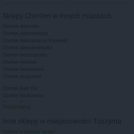
Sklepy Chorten w innych miastach
Chorten
Adamów
Chorten
Adamowizna
Chorten
Aleksandrów Kujawski
Chorten
Aleksandrówka
Chorten
Andrzejówka
Chorten
Antonie
Chorten
Antonówka
Chorten
Augustów
Chorten
Babi Dół
Chorten
Baćkowice
Chorten
Bajdy
Pokaż więcej
Chorten
Bajki-Zalesie
Chorten
Bakałarzewo
Inne sklepy w miejscowości Tuszyma
Chorten
Bąkowo
Chorten
Zobacz wszystkie sklepy
Banie