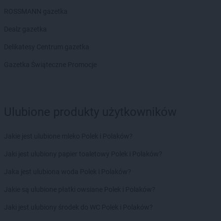
Chorten
Borkowo
ROSSMANN gazetka
Chorten
Borów Wielki
Dealz gazetka
Chorten
Borowe
Chorten
Borowina
Delikatesy Centrum gazetka
Chorten
Borzęcin Duży
Gazetka Świąteczne Promocje
Chorten
Borzymy
Chorten
Boże
Chorten
Braciejówka
Chorten
Bramki
Ulubione produkty użytkowników
Chorten
Braniewo
Chorten
Brańsk
Jakie jest ulubione mleko Polek i Polaków?
Chorten
Brenna
Chorten
Brochów
Jaki jest ulubiony papier toaletowy Polek i Polaków?
Chorten
Brójce
Jaka jest ulubiona woda Polek i Polaków?
Chorten
Brok
Chorten
Brończany
Jakie są ulubione płatki owsiane Polek i Polaków?
Chorten
Broniewice
Jaki jest ulubiony środek do WC Polek i Polaków?
Chorten
Bronowo
Chorten
Brudki Stare