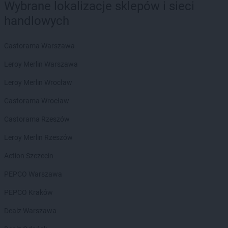
Wybrane lokalizacje sklepów i sieci
Chorten
Białobrzegi
handlowych
Chorten
Białogard
Chorten
Białogóra
Castorama Warszawa
Chorten
Białousy
Chorten
Białowieża
Leroy Merlin Warszawa
Chorten
Białożewin
Leroy Merlin Wrocław
Chorten
Białystok
Chorten
Biecz
Castorama Wrocław
Chorten
Biedaszki
Castorama Rzeszów
Chorten
Biedrzychowice
Chorten
Bielany-Żyłaki
Leroy Merlin Rzeszów
Chorten
Bielicha
Action Szczecin
Chorten
Bieliny
Chorten
Bielsk Podlaski
PEPCO Warszawa
Chorten
Bielsko-Biała
PEPCO Kraków
Chorten
Bierwce
Chorten
Biłgoraj
Dealz Warszawa
Chorten
Biskupiec