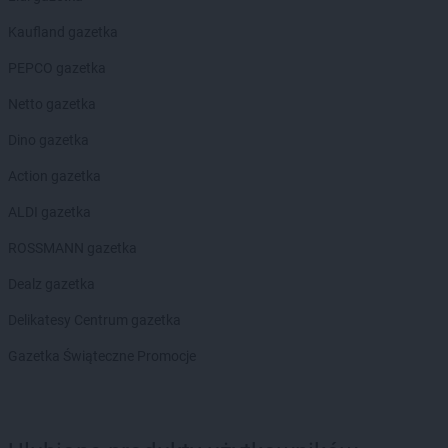
Chorten
Blochy
Kaufland gazetka
Chorten
Błonie
Chorten
Bobrówka
PEPCO gazetka
Chorten
Bobrowniki
Netto gazetka
Chorten
Bochnia
Chorten
Boćki
Dino gazetka
Chorten
Bodaczów
Action gazetka
Chorten
Bogatynia
Chorten
Bogdanka
ALDI gazetka
Chorten
Bojano
ROSSMANN gazetka
Chorten
Bolęcin
Chorten
Bolesławiec
Dealz gazetka
Chorten
Bolimów
Delikatesy Centrum gazetka
Chorten
Bolków
Chorten
Bolszewo
Gazetka Świąteczne Promocje
Chorten
Borek
Chorten
Borki
Chorten
Borkowo
Chorten
Borów Wielki