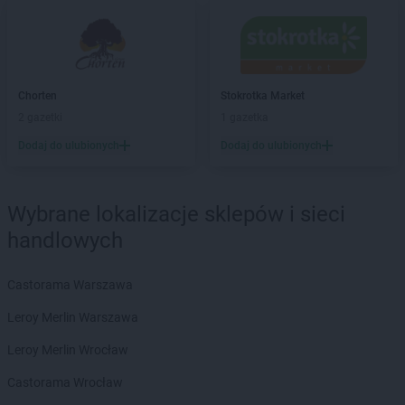
Chorten
Barchów
Chorten
Barcikowo
Chorten
Barcin
Chorten
Bargłów Kościelny
Chorten
Stokrotka Market
Chorten
Bartniki
2 gazetki
1 gazetka
Chorten
Bartołty Wielkie
Dodaj do ulubionych
Dodaj do ulubionych
Chorten
Bartoszyce
Chorten
Będzieszyn
Chorten
Bełchatów
Wybrane lokalizacje sklepów i sieci
Chorten
Bezledy
Chorten
Biała Niżna
handlowych
Chorten
Biała Piska
Chorten
Biała Podlaska
Castorama Warszawa
Chorten
Biała Rawska
Leroy Merlin Warszawa
Chorten
Białebłoto-Kobyla
Chorten
Białebłoto-Stara Wieś
Leroy Merlin Wrocław
Chorten
Białobiel
Castorama Wrocław
Chorten
Białobrzegi