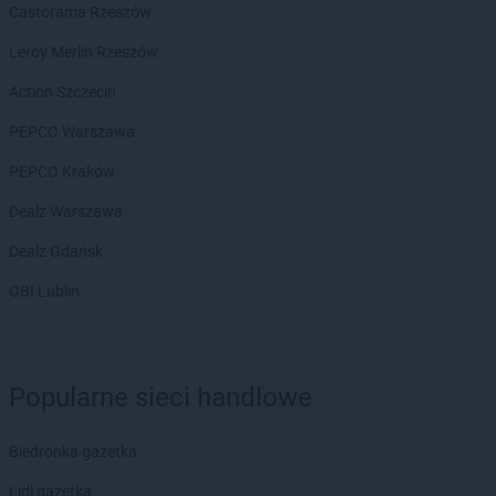
Chorten
Białogard
Castorama Rzeszów
Chorten
Białogóra
Leroy Merlin Rzeszów
Chorten
Białousy
Chorten
Białowieża
Action Szczecin
Chorten
Białożewin
PEPCO Warszawa
Chorten
Białystok
Chorten
Biecz
PEPCO Kraków
Chorten
Biedaszki
Dealz Warszawa
Chorten
Biedrzychowice
Chorten
Bielany-Żyłaki
Dealz Gdańsk
Chorten
Bielicha
OBI Lublin
Chorten
Bieliny
Chorten
Bielsk Podlaski
Chorten
Bielsko-Biała
Chorten
Bierwce
Popularne sieci handlowe
Chorten
Biłgoraj
Chorten
Biskupiec
Biedronka gazetka
Chorten
Biskupiec-Kolonia Trzecia
Chorten
Błędowo
Lidl gazetka