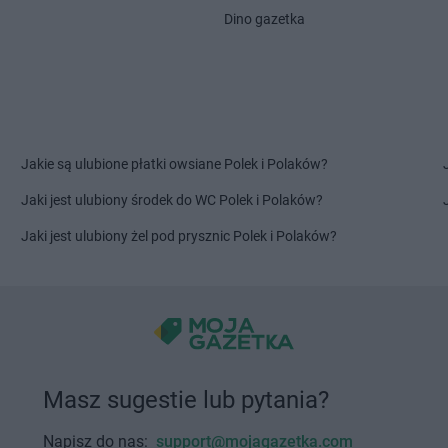
Chorten
Franciszków
Dino gazetka
Chorten
Golub-Dobrzyń
Chorten
Gos
Chorten
Gołubie
Chorten
Gow
Chorten
Gomulin
Chorten
Gow
Chorten
Goniądz
Chorten
Gózd
Chorten
Górki
Chorten
Gra
Jakie są ulubione płatki owsiane Polek i Polaków?
Chorten
Górki Borze
Chorten
Gra
Chorten
Górki Zagajne
Chorten
Grą
Jaki jest ulubiony środek do WC Polek i Polaków?
Chorten
Gorlice
Chorten
Grą
Jaki jest ulubiony żel pod prysznic Polek i Polaków?
Chorten
Górowo Iławeckie
Chorten
Gra
Chorten
Gorzkowiczki
Chorten
Gra
Chorten
Gorzów Wielkopolski
Chorten
Grę
e
Chorten
Gościeszowice
Chorten
Gró
Chorten
Gościno
Chorten
Gro
Chorten
Hopowo
Chorten
Hru
Masz sugestie lub pytania?
ubański
Chorten
Horodyszcze
Chorten
Hru
Chorten
Horyszów Polski
Chorten
Hus
Napisz do nas:
support@mojagazetka.com