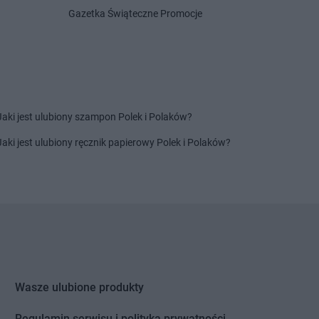
Gazetka Świąteczne Promocje
tomin
Chorten
Grodzisk Wielkopolski
idlino
Chorten
Grójec
orowo
Chorten
Gronowo Górne
 Lipiński
Chorten
Grudziądz
bowiec
Chorten
Grupa
Jaki jest ulubiony szampon Polek i Polaków?
bowo
Chorten
Gruszki
dy
Chorten
Gryfice
Jaki jest ulubiony ręcznik papierowy Polek i Polaków?
dy-Woniecko
Chorten
Gryfino
jewo
Chorten
Grzebowilk
nowo
Chorten
Grzybowo
zówka
Chorten
Grzymkowice
dek
Chorten
Gulczewo
dzisk Mazowiecki
Chorten
Guźnia
bieszów
Wasze ulubione produkty
d
zlew
Regulamin serwisu i polityka prywatności