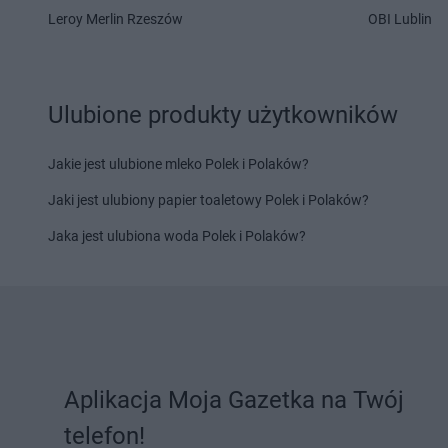
Chorten
Filipów
Chorten
Frampol
Leroy Merlin Rzeszów
OBI Lublin
Chorten
Gąbin
Chorten
Gleba
Chorten
Gabryelin
Chorten
Glina
Chorten
Gaczyska
Chorten
Gliniak
Ulubione produkty użytkowników
Chorten
Garbatówka
Chorten
Gliwice
Chorten
Garwolin
Chorten
Głogów
Jakie jest ulubione mleko Polek i Polaków?
Chorten
Gąsawa
Chorten
Głogówek
Chorten
Gąski
Chorten
Gniewkowo
Jaki jest ulubiony papier toaletowy Polek i Polaków?
Chorten
Gdańsk
Chorten
Gniewowo
Jaka jest ulubiona woda Polek i Polaków?
Chorten
Gdynia
Chorten
Gniezno
Chorten
Giby
Chorten
Godziszów
Chorten
Gierczyn
Chorten
Gołdap
Chorten
Gierzwałd
Chorten
Golesze Duż
Chorten
Giżycko
Chorten
Gołotczyzna
Chorten
Hajnówka
Chorten
Helenów
Aplikacja Moja Gazetka na Twój
Chorten
Hańsk Pierwszy
Chorten
Henryków L
Chorten
Hejdyk
Chorten
Hodyszewo
telefon!