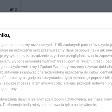
12
astach
niku,
jagazetka.com, my oraz naszych 1160 zaufanych partnerów uzyskuj
 Kujawski
Chorten
Andrzejówka
Chorten
Ant
cje na urządzeniu oraz przetwarzamy dane osobowe, takie jak unika
wka
Chorten
Antonie
Chorten
Aug
je wysyłane przez urządzenie czy dane przeglądania w celu zapewn
klam, wybór spersonalizowanych treści, pomiar reklam i treści, bad
ska
Chorten
Biłgoraj
Chorten
Bork
 zgodą Użytkownika my i Zaufani Partnerzy możemy używać dokład
a
Chorten
Biskupiec
Chorten
Bor
az aktywnie skanować charakterystykę urządzenia do celów identyfi
obyla
Chorten
Biskupiec-Kolonia
Chorten
Boró
ść, prosimy o zgodę na korzystanie z tych technologii poprzez klikn
tara Wieś
Trzecia
Chorten
Bor
a i zawsze możesz ją zmienić/wycofać klikając przycisk ustawień pr
ogu strony
Chorten
Błędowo
Chorten
Bor
Chorten
Blochy
Chorten
Bor
rzetwarzania danych nie wymagają zgody użytkownika, ale masz praw
Chorten
Błonie
Chorten
Bor
. Preferencje będą miały zastosowania tylko na tej witrynie.
Chorten
Bobrówka
Chorten
Boż