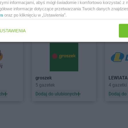
Chorten
Bobrowniki
Chorten
Bra
szymi informacjami, abyś mógł świadomie i komfortowo korzystać z
Chorten
Bochnia
Chorten
Bra
gółowe informacje dotyczące przetwarzania Twoich danych znajdzi
Chorten
Boćki
Chorten
Bra
es
oraz po kliknięciu w „Ustawienia”.
Chorten
Bodaczów
Chorten
Bra
 Krynki
Zobacz wszystkie sklepy
Chorten
Bogatynia
Chorten
Bre
USTAWIENIA
Chorten
Bogdanka
Chorten
Bro
ice
Chorten
Bojano
Chorten
Brój
ki
Chorten
Bolęcin
Chorten
Bro
Chorten
Bolesławiec
Chorten
Bro
Chorten
Bolimów
Chorten
Bro
ski
Chorten
Bolków
Chorten
Bro
a
Chorten
Bolszewo
Chorten
Brud
groszek
LEWIAT
Chorten
Borek
Chorten
Bru
5 gazetek
4 gazetki
ch
Dodaj do ulubionych
Dodaj do
Chorten
Choszczno
Chorten
Cza
Chorten
Chrzanów
Chorten
Cza
Chorten
Ciechanów
Chorten
Czar
Chorten
Ciechanowiec
Chorten
Cza
Chorten
Ciemne
Chorten
Cza