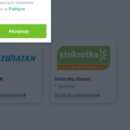
ciejówka
Chorten
Brzozówka
 naszych serwisów
mki
Chorten
Budki Piaseckie
esz w
Polityce
niewo
Chorten
Budy Barcząckie
ńsk
Chorten
Budziska
nna
Chorten
Bugaj
Akceptuję
chów
Chorten
Buk
ce
Chorten
Bukowiec
k
Chorten
Bukowina
ńczany
Chorten
Burkat
niewice
Chorten
Burzyn
nowo
Chorten
Bydgoszcz
ki Stare
Chorten
Bytom
AN
Stokrotka Market
sy
Chorten
Bytów
1 gazetka
 ulubionych
Dodaj do ulubionych
ple
Chorten
Czerniewice
rna
Chorten
Czernikowo
na Białostocka
Chorten
Czerwieńsk
rna Wieś Kościelna
Chorten
Częstochowa
rnków
Chorten
Człuchów