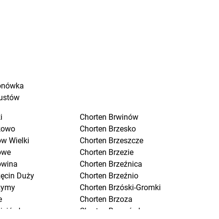
onówka
ustów
i
Chorten
Brwinów
kowo
Chorten
Brzesko
w Wielki
Chorten
Brzeszcze
owe
Chorten
Brzezie
owina
Chorten
Brzeźnica
zęcin Duży
Chorten
Brzeźnio
zymy
Chorten
Brzóski-Gromki
e
Chorten
Brzoza
ciejówka
Chorten
Brzozówka