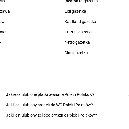
cin
Biedronka gazetka
Chorten
Cieszyn
Chorten
Cza
Chorten
Cisewie
Chorten
Cza
szawa
Lidl gazetka
Chorten
Cyców-Kolonia Druga
Chorten
Cze
ów
Kaufland gazetka
o
Chorten
Czadrów
Chorten
Cze
zawa
PEPCO gazetka
Chorten
Dobry Las
Chorten
Dro
Chorten
Dobrzyniewo Duże
Chorten
Drw
k
Netto gazetka
Chorten
Dobrzyniewo Fabryczne
Chorten
Drw
Dino gazetka
Chorten
Dokudów Drugi
Chorten
Drz
Chorten
Dolistowo Nowe
Chorten
Drz
Chorten
Dolna Grupa
Chorten
Drz
Chorten
Domaniew
Chorten
Dub
Chorten
Dopiewo
Chorten
Dub
elna
Chorten
Drawsko Pomorskie
Chorten
Duc
Jakie są ulubione płatki owsiane Polek i Polaków?
Chorten
Drążdżewo
Chorten
Dul
Chorten
Drohiczyn
Chorten
Dzi
Jaki jest ulubiony środek do WC Polek i Polaków?
Chorten
Elżbietów
Jaki jest ulubiony żel pod prysznic Polek i Polaków?
Chorten
Franciszków