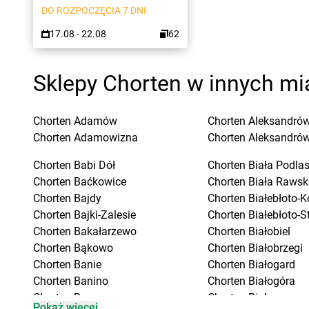
DO ROZPOCZĘCIA 7 DNI
17.08 - 22.08
62
Sklepy Chorten w innych mi
Chorten
Adamów
Chorten
Aleksandrów
Chorten
Adamowizna
Chorten
Aleksandró
Chorten
Babi Dół
Chorten
Biała Podla
Chorten
Baćkowice
Chorten
Biała Rawsk
Chorten
Bajdy
Chorten
Białebłoto-K
Chorten
Bajki-Zalesie
Chorten
Białebłoto-S
Chorten
Bakałarzewo
Chorten
Białobiel
Chorten
Bąkowo
Chorten
Białobrzegi
Chorten
Banie
Chorten
Białogard
Chorten
Banino
Chorten
Białogóra
Chorten
Baranowo
Chorten
Białousy
Pokaż więcej