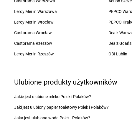
Castorama Warszawa
Action Szcze
Chorten
Chełm Śląski
Chorten
Chojnów
Chorten
Chełmek
Chorten
Choroszcz
Leroy Merlin Warszawa
PEPCO War
Chorten
Chełmno
Chorten
Chorzów
Leroy Merlin Wrocław
PEPCO Krak
Chorten
Chełmża
Chorten
Choszczew
Castorama Wrocław
Dealz Wars
Chorten
Dąbrowa
Chorten
Darłowo
Chorten
Dąbrowa Białostocka
Chorten
Dębki
Castorama Rzeszów
Dealz Gdańs
Chorten
Dąbrowa Chełmińska
Chorten
Dębna
Leroy Merlin Rzeszów
OBI Lublin
Chorten
Dąbrowa Tarnowska
Chorten
Dębnik
Chorten
Dąbrowa Wielka
Chorten
Dębno
Chorten
Dąbrowa-Kaski
Chorten
Dębowica
Chorten
Dąbrówka
Chorten
Debrzno
Ulubione produkty użytkowników
Chorten
Dąbrówka Kościelna
Chorten
Dębsk
Chorten
Dąbrówka Leśna
Chorten
Długa Kości
Jakie jest ulubione mleko Polek i Polaków?
Chorten
Dąbrówki
Chorten
Długie
Chorten
Dąbrówno
Chorten
Dobre
Jaki jest ulubiony papier toaletowy Polek i Polaków?
Chorten
Elbląg
Chorten
Ełk
Jaka jest ulubiona woda Polek i Polaków?
Chorten
Filipów
Chorten
Frampol