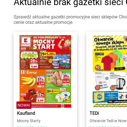
Aktualnie brak gazetki sieci
Sprawdź aktualne gazetki promocyjne sieci sklepów Chor
cenie oraz aktualne promocje.
NOWA!
Kaufland
TEDi
Mocny Starty
Otwarcie Tedi w No