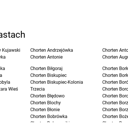
astach
 Kujawski
Chorten
Andrzejówka
Chorten
Ant
wka
Chorten
Antonie
Chorten
Aug
ska
Chorten
Biłgoraj
Chorten
Bork
a
Chorten
Biskupiec
Chorten
Bor
obyla
Chorten
Biskupiec-Kolonia
Chorten
Boró
tara Wieś
Trzecia
Chorten
Bor
Chorten
Błędowo
Chorten
Bor
Chorten
Blochy
Chorten
Bor
Chorten
Błonie
Chorten
Bor
Chorten
Bobrówka
Chorten
Boż
Chorten
Bobrowniki
Chorten
Bra