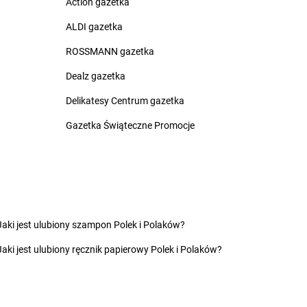
Action gazetka
rnów
Chorten
Czyczkowy
rny Bór
Chorten
Czyże
ALDI gazetka
chowice-Dziedzice
Chorten
Czyżew
ROSSMANN gazetka
rnice Borowe
Dealz gazetka
zdowo
Chorten
Działki
ęck
Chorten
Dziechciniec
Delikatesy Centrum gazetka
inia
Chorten
Dzięcielec
Gazetka Świąteczne Promocje
ewica
Chorten
Dzierlin
onówko
Chorten
Dzierzgów
ycim
Chorten
Dzierżoniów
iny
Chorten
Dziewin
ów
zki
Jaki jest ulubiony szampon Polek i Polaków?
cza Mała
ałdowo
Jaki jest ulubiony ręcznik papierowy Polek i Polaków?