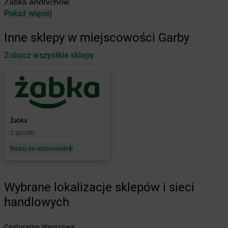
Żabka
Andrychów
Pokaż więcej
Żabka
Antonie
Żabka
Augustów
Inne sklepy w miejscowości Garby
Żabka
Automat
Zobacz wszystkie sklepy
Żabka
Babica
Żabka
Babice Nowe
Żabka
Babimost
Żabka
Baborów
Żabka
Baboszewo
Żabka
Bachowice
Żabka
Żabka
Bądkowo
2 gazetki
Żabka
Bąków
Dodaj do ulubionych
Żabka
Bałtów
Żabka
Banino
Żabka
Baniocha
Wybrane lokalizacje sklepów i sieci
Żabka
Baranowo
handlowych
Żabka
Barcin
Żabka
Barczewo
Castorama Warszawa