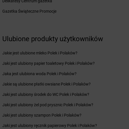
Delikatesy Centrum gazetka
Żabka
Bielawa
Gazetka Świąteczne Promocje
Żabka
Bielsk
Żabka
Bielsk Podlaski
Żabka
Bielsko
Żabka
Bielsko-Biała
Ulubione produkty użytkowników
Żabka
Bieniewice
Żabka
Bieruń
Jakie jest ulubione mleko Polek i Polaków?
Żabka
Biery
Żabka
Bieżuń
Jaki jest ulubiony papier toaletowy Polek i Polaków?
Żabka
Bilcza
Jaka jest ulubiona woda Polek i Polaków?
Żabka
Biłgoraj
Żabka
Biórków Mały
Jakie są ulubione płatki owsiane Polek i Polaków?
Żabka
Biskupice
Jaki jest ulubiony środek do WC Polek i Polaków?
Żabka
Biskupiec
Żabka
Biskupów
Jaki jest ulubiony żel pod prysznic Polek i Polaków?
Żabka
Blachownia
Jaki jest ulubiony szampon Polek i Polaków?
Żabka
Błażejewo
Żabka
Błażowa
Jaki jest ulubiony ręcznik papierowy Polek i Polaków?