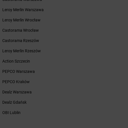
Żabka
Bardo
Żabka
Barlinek
Leroy Merlin Warszawa
Żabka
Barniewice
Leroy Merlin Wrocław
Żabka
Bartąg
Żabka
Bartoszyce
Castorama Wrocław
Żabka
Baruchowo
Castorama Rzeszów
Żabka
Barwałd Średni
Żabka
Barwice
Leroy Merlin Rzeszów
Żabka
Bażanowice
Action Szczecin
Żabka
Bęczków
Żabka
Będzin
PEPCO Warszawa
Żabka
Bełchatów
PEPCO Kraków
Żabka
Bełsznica
Żabka
Bełżyce
Dealz Warszawa
Żabka
Bestwina
Dealz Gdańsk
Żabka
Bestwinka
Żabka
Bezrzecze
OBI Lublin
Żabka
BG1
Żabka
Biała