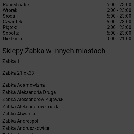
Poniedziałek:
6:00 - 23:00
Wtorek:
6:00 - 23:00
Środa:
6:00 - 23:00
Czwartek:
6:00 - 23:00
Piątek:
6:00 - 23:00
Sobota:
6:00 - 23:00
Niedziela:
9:00 - 21:00
Sklepy Żabka w innych miastach
Żabka
1
Żabka
21lok33
Żabka
Adamowizna
Żabka
Aleksandria Druga
Żabka
Aleksandrów Kujawski
Żabka
Aleksandrów Łódzki
Żabka
Alwernia
Żabka
Andrespol
Żabka
Andruszkowice