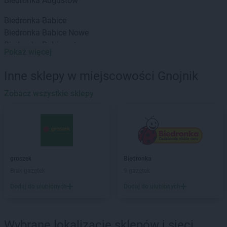
Biedronka
Augustów
Biedronka
Babice
Biedronka
Babice Nowe
Biedronka
Babimost
Pokaż więcej
Biedronka
Baborów
Biedronka
Banie
Inne sklepy w miejscowości Gnojnik
Biedronka
Banie Mazurskie
Biedronka
Zobacz wszystkie sklepy
Banino
Biedronka
Baniocha
Biedronka
Baranowo
Biedronka
Barciany
Biedronka
Barcin
Biedronka
Barczewo
groszek
Biedronka
Biedronka
Bardo
Brak gazetek
9 gazetek
Biedronka
Barlinek
Dodaj do ulubionych
Dodaj do ulubionych
Biedronka
Bartoszyce
Biedronka
Barwice
Biedronka
Będzin
Wybrane lokalizacje sklepów i sieci