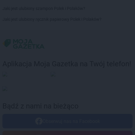
Biedronka
Borne Sulinowo
Biedronka
Borówiec
Jaki jest ulubiony szampon Polek i Polaków?
Biedronka
Branice
Jaki jest ulubiony ręcznik papierowy Polek i Polaków?
Biedronka
Braniewo
Biedronka
Brańsk
Biedronka
Brenna
Biedronka
Brodnica
Biedronka
Brusy
Biedronka
Brwinów
Aplikacja Moja Gazetka na Twój telefon!
Biedronka
Brzeg
Biedronka
Brzeg Dolny
Biedronka
Brześć Kujawski
Biedronka
Brzesko
Biedronka
Brzeszcze
Biedronka
Brzeziny
Bądź z nami na bieżąco
Biedronka
Brzezna
Biedronka
Brzeźnio
Obserwuj nas na Facebook
Biedronka
Brzostek
Biedronka
Brzoza