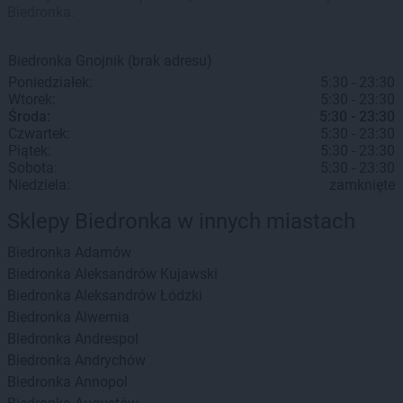
Biedronka.
Biedronka
Gnojnik
(brak adresu)
Poniedziałek:
5:30 - 23:30
Wtorek:
5:30 - 23:30
Środa:
5:30 - 23:30
Czwartek:
5:30 - 23:30
Piątek:
5:30 - 23:30
Sobota:
5:30 - 23:30
Niedziela:
zamknięte
Sklepy Biedronka w innych miastach
Biedronka
Adamów
Biedronka
Aleksandrów Kujawski
Biedronka
Aleksandrów Łódzki
Biedronka
Alwernia
Biedronka
Andrespol
Biedronka
Andrychów
Biedronka
Annopol