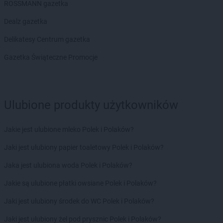
ROSSMANN gazetka
Biedronka
Bobrowniki
Biedronka
Bochnia
Dealz gazetka
Biedronka
Bochotnica
Delikatesy Centrum gazetka
Biedronka
Bochotnica-Kolonia
Biedronka
Bodzentyn
Gazetka Świąteczne Promocje
Biedronka
Bogacica
Biedronka
Bogatynia
Biedronka
Boguchwała
Ulubione produkty użytkowników
Biedronka
Boguszów-Gorce
Biedronka
Bojano
Biedronka
Bolesławice
Jakie jest ulubione mleko Polek i Polaków?
Biedronka
Bolesławiec
Jaki jest ulubiony papier toaletowy Polek i Polaków?
Biedronka
Bolków
Biedronka
Bolszewo
Jaka jest ulubiona woda Polek i Polaków?
Biedronka
Bońki
Jakie są ulubione płatki owsiane Polek i Polaków?
Biedronka
Borek Wielkopolski
Biedronka
Borki
Jaki jest ulubiony środek do WC Polek i Polaków?
Biedronka
Borkowo
Jaki jest ulubiony żel pod prysznic Polek i Polaków?