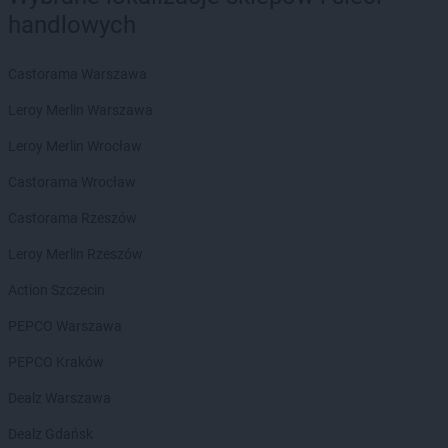
Biedronka
Bełchatów
handlowych
Biedronka
Bełżyce
Biedronka
Bestwina
Biedronka
Bezrzecze
Castorama Warszawa
Biedronka
Biała
Leroy Merlin Warszawa
Biedronka
Biała Parcela
Biedronka
Biała Piska
Leroy Merlin Wrocław
Biedronka
Biała Podlaska
Castorama Wrocław
Biedronka
Biała Rawska
Biedronka
Białe Błota
Castorama Rzeszów
Biedronka
Białka
Leroy Merlin Rzeszów
Biedronka
Białka Tatrzańska
Biedronka
Białobrzegi
Action Szczecin
Biedronka
Białogard
PEPCO Warszawa
Biedronka
Biały Bór
Biedronka
Białystok
PEPCO Kraków
Biedronka
Biecz
Dealz Warszawa
Biedronka
Biedronka
Biedronka
Biedrusko
Dealz Gdańsk