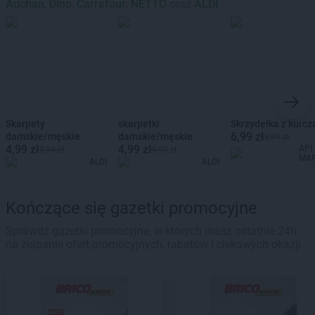
Auchan
,
Dino
,
Carrefour
,
NETTO
oraz
ALDI
Skarpety
skarpetki
Skrzydełka z kurcz
6,99 zł
damskie/męskie
damskie/męskie
8,99 zł
4,99 zł
4,99 zł
API
9,98 zł
9,98 zł
MA
ALDI
ALDI
Kończące się gazetki promocyjne
Sprawdź gazetki promocyjne, w których masz ostatnie 24h
na złapanie ofert promocyjnych, rabatów i ciekawych okazji