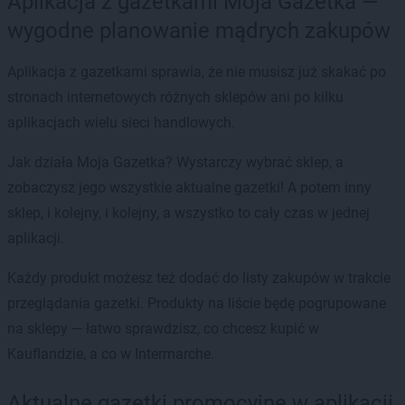
Aplikacja z gazetkami Moja Gazetka —
wygodne planowanie mądrych zakupów
Aplikacja z gazetkami sprawia, że nie musisz już skakać po
stronach internetowych różnych sklepów ani po kilku
aplikacjach wielu sieci handlowych.
Jak działa Moja Gazetka? Wystarczy wybrać sklep, a
zobaczysz jego wszystkie aktualne gazetki! A potem inny
sklep, i kolejny, i kolejny, a wszystko to cały czas w jednej
aplikacji.
Każdy produkt możesz też dodać do listy zakupów w trakcie
przeglądania gazetki. Produkty na liście będę pogrupowane
na sklepy — łatwo sprawdzisz, co chcesz kupić w
Kauflandzie, a co w Intermarche.
Aktualne gazetki promocyjne w aplikacji