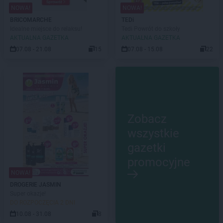
NOWA!
NOWA!
BRICOMARCHE
TEDi
Idealne miejsce do relaksu!
Tedi Powrót do szkoły
AKTUALNA GAZETKA
AKTUALNA GAZETKA
07.08 - 21.08
15
07.08 - 15.08
22
Zobacz
wszystkie
gazetki
promocyjne
NOWA!
DROGERIE JASMIN
Super okazje!
DO ROZPOCZĘCIA 2 DNI
10.08 - 31.08
8