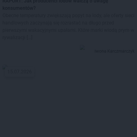
RAPORT: Jak producenci lodów walczą o uwagę
konsumentów?
Obecne temperatury zwiększają popyt na lody, ale oferty sieci
handlowych zaczynają się rozrastać na długo przed
pierwszymi wakacyjnymi upałami. Które marki wiodą prym w
rywalizacji […]
Iwona Karczmarczyk
15.07.2026