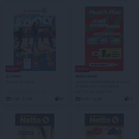
NOWA!
NOWA!
E.Leclerc
Media Markt
Powrót do szkoły
☀️Letnia ZestawoMania!☀️Kupuj
w zestawach i oszczędzaj
DO ROZPOCZĘCIA 3 DNI
AKTUALNA GAZETKA
11.08 - 31.08
24
07.08 - 12.08
15