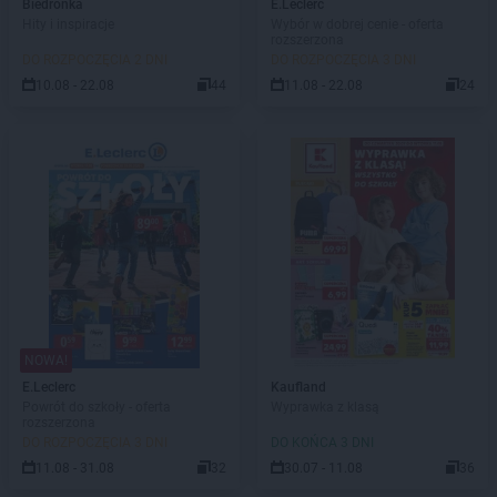
Biedronka
E.Leclerc
Hity i inspiracje
Wybór w dobrej cenie - oferta
rozszerzona
DO ROZPOCZĘCIA 2 DNI
DO ROZPOCZĘCIA 3 DNI
10.08 - 22.08
44
11.08 - 22.08
24
NOWA!
E.Leclerc
Kaufland
Powrót do szkoły - oferta
Wyprawka z klasą
rozszerzona
DO ROZPOCZĘCIA 3 DNI
DO KOŃCA 3 DNI
11.08 - 31.08
32
30.07 - 11.08
36