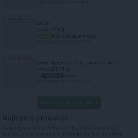
Oferta ważna od 06.08 do 08.08
Trend:
2107
Trend: 2107
cebula
1,99 zł
2,49 zł
Stokrotka Supermarket
Oferta ważna od 06.08 do 08.08
Trend:
2082
Trend: 2082
Antypoślizgowa mata łazienkowa Cascata
11,95 zł
14,95 zł
Action
Oferta ważna od 05.08 do 11.08
Zobacz wszystkie hity dnia
Najlepsze promocje
Najlepsze promocje w dniu 08.08.2026, które możesz
znaleźć w takich sklepach jak
Biedronka
,
Lidl
,
Kaufland
,