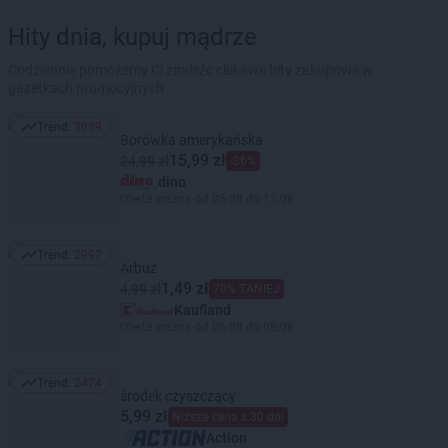
Hity dnia, kupuj mądrze
Codziennie pomożemy Ci znaleźć ciekawe hity zakupowe w
gazetkach promocyjnych
Trend:
3039
Trend: 3039
Borówka amerykańska
15,99 zł
24,99 zł
-36%
dino
Oferta ważna od 05.08 do 11.08
Trend:
2997
Trend: 2997
Arbuz
1,49 zł
4,99 zł
70% TANIEJ
Kaufland
Oferta ważna od 06.08 do 08.08
Trend:
2474
Trend: 2474
środek czyszczący
5,99 zł
Niższa cena z 30 dni
Action