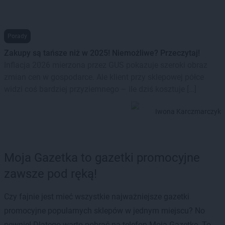
Porady
Zakupy są tańsze niż w 2025! Niemożliwe? Przeczytaj!
Inflacja 2026 mierzona przez GUS pokazuje szeroki obraz
zmian cen w gospodarce. Ale klient przy sklepowej półce
widzi coś bardziej przyziemnego – ile dziś kosztuje […]
Iwona Karczmarczyk
Moja Gazetka to gazetki promocyjne
zawsze pod ręką!
Czy fajnie jest mieć wszystkie najważniejsze gazetki
promocyjne popularnych sklepów w jednym miejscu? No
pewnie! Dlatego warto pobrać na telefon Moją Gazetkę. To