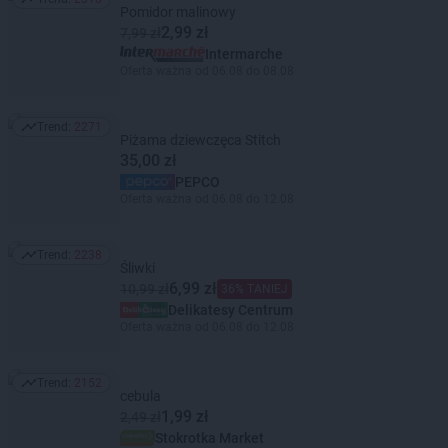
Trend: 2318
Pomidor malinowy
2,99 zł
7,99 zł
Intermarche
Oferta ważna od 06.08 do 08.08
Trend:
2271
Trend: 2271
Piżama dziewczęca Stitch
35,00 zł
PEPCO
Oferta ważna od 06.08 do 12.08
Trend:
2238
Trend: 2238
Śliwki
6,99 zł
10,99 zł
36% TANIEJ
Delikatesy Centrum
Oferta ważna od 06.08 do 12.08
Trend:
2152
Trend: 2152
cebula
1,99 zł
2,49 zł
Stokrotka Market