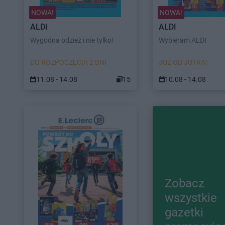
NOWA!
NOWA!
ALDI
ALDI
Wygodna odzież i nie tylko!
Wybieram ALDI
DO ROZPOCZĘCIA 2 DNI
JUŻ OD JUTRA!
11.08 - 14.08
15
10.08 - 14.08
Zobacz
wszystkie
gazetki