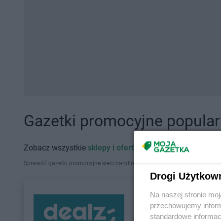
Gazetki promocyjne popularn
Zobacz wszystkie
sklepy i oferty promocyjne
Sprawdź gazetki promocyjne sieci handlowych, które działają w Polsce. Zna
Drogi Użytkow
Na naszej stronie mo
przechowujemy informa
standardowe informac