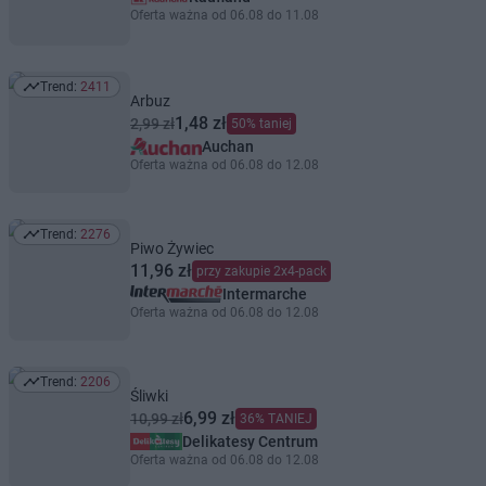
Oferta ważna od 06.08 do 11.08
Trend:
2411
Trend: 2411
Arbuz
1,48 zł
2,99 zł
50% taniej
Auchan
Oferta ważna od 06.08 do 12.08
Trend:
2276
Trend: 2276
Piwo Żywiec
11,96 zł
przy zakupie 2x4-pack
Intermarche
Oferta ważna od 06.08 do 12.08
Trend:
2206
Trend: 2206
Śliwki
6,99 zł
10,99 zł
36% TANIEJ
Delikatesy Centrum
Oferta ważna od 06.08 do 12.08