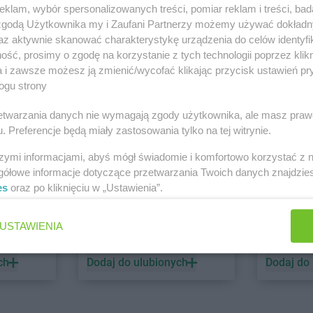
klam, wybór spersonalizowanych treści, pomiar reklam i treści, bad
 zgodą Użytkownika my i Zaufani Partnerzy możemy używać dokład
PEPCO
dino
az aktywnie skanować charakterystykę urządzenia do celów identyfi
ść, prosimy o zgodę na korzystanie z tych technologii poprzez klikn
1 gazetka
1 gazetk
a i zawsze możesz ją zmienić/wycofać klikając przycisk ustawień pr
ch
Dodaj do ulubionych
Dodaj do
ogu strony
rzetwarzania danych nie wymagają zgody użytkownika, ale masz praw
. Preferencje będą miały zastosowania tylko na tej witrynie.
szymi informacjami, abyś mógł świadomie i komfortowo korzystać z
gółowe informacje dotyczące przetwarzania Twoich danych znajdzi
es
oraz po kliknięciu w „Ustawienia”.
ALDI
Biedronk
USTAWIENIA
2 gazetki
7 gazetek
ch
Dodaj do ulubionych
Dodaj do