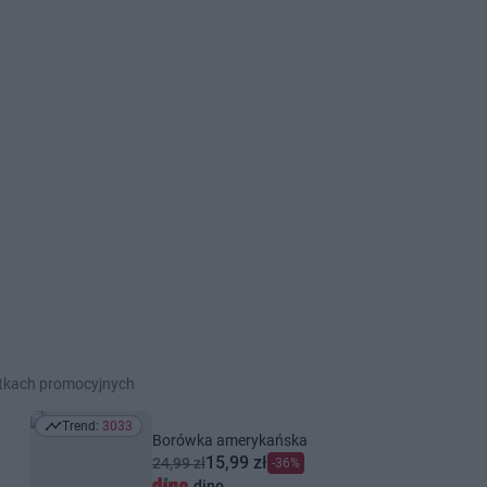
etkach promocyjnych
Trend:
3033
Trend: 3033
Borówka amerykańska
15,99 zł
24,99 zł
-36%
dino