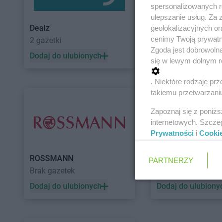
spersonalizowanych re
ulepszanie usług. Za
Dealz
POLOmarket
geolokalizacyjnych or
cenimy Twoją prywatno
2 gazetki
10 gazetek
Zgoda jest dobrowoln
Dodaj do ulubionych
Dodaj do ulubiony
się w lewym dolnym r
. Niektóre rodzaje p
takiemu przetwarzaniu
Zapoznaj się z poniż
internetowych. Szcze
Prywatności
i
Cooki
ROSSMANN
Auchan
PARTNERZY
Brak gazetek
5 gazetek
Dodaj do ulubionych
Dodaj do ulubiony