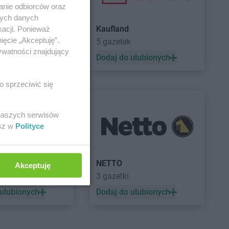
anie odbiorców oraz
nych danych
Kaufland
kacji. Ponieważ
ięcie „Akceptuję”.
a
5 gazetek
ywatności znajdujący
 ulubionych
Dodaj do ulubionych
o sprzeciwić się
 naszych serwisów
esz w
Polityce
a
NETTO
Akceptuję
3 gazetki
 ulubionych
Dodaj do ulubionych