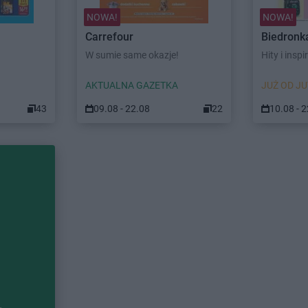
NOWA!
NOWA!
Carrefour
Biedronk
W sumie same okazje!
Hity i inspi
AKTUALNA GAZETKA
JUŻ OD JU
43
09.08 - 22.08
22
10.08 - 