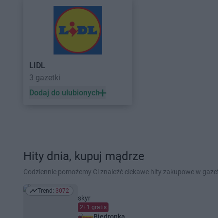
LIDL
3 gazetki
Dodaj do ulubionych
Hity dnia, kupuj mądrze
Codziennie pomożemy Ci znaleźć ciekawe hity zakupowe w gaz
Trend:
3072
Trend: 3072
skyr
2+1 gratis
Biedronka