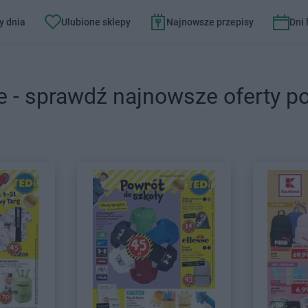
y dnia
Ulubione sklepy
Najnowsze przepisy
Dni
e - sprawdź najnowsze oferty p