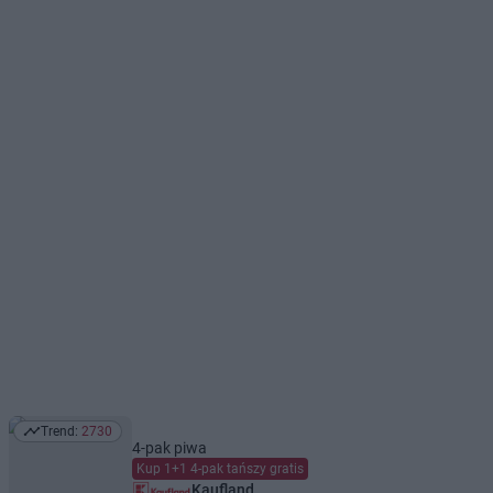
Trend:
2730
Trend: 2730
4-pak piwa
Kup 1+1 4-pak tańszy gratis
Kaufland