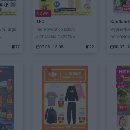
NOWA!
TEDi
Kaufland
wym Targu
Tedi Powrót do szkoły
Wyprawka 
A
AKTUALNA GAZETKA
DO KOŃCA
17
07.08 - 15.08
22
30.07 - 