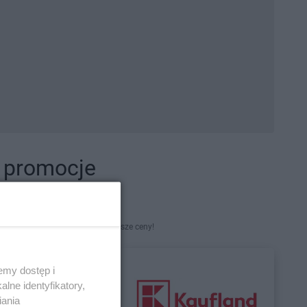
i promocje
kety. Najlepsze promocje i najniższe ceny!
emy dostęp i
lne identyfikatory,
iania