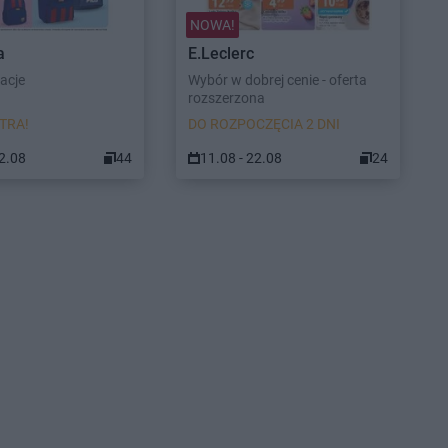
NOWA!
a
E.Leclerc
racje
Wybór w dobrej cenie - oferta
rozszerzona
TRA!
DO ROZPOCZĘCIA 2 DNI
22.08
44
11.08 - 22.08
24