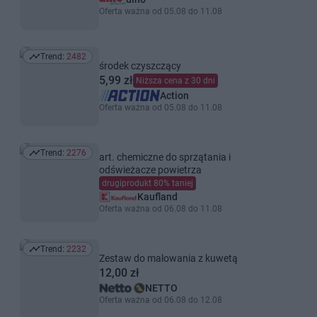
Oferta ważna od 05.08 do 11.08
Trend:
2482
Trend: 2482
środek czyszczący
5,99 zł
Niższa cena z 30 dni
Action
Oferta ważna od 05.08 do 11.08
Trend:
2276
art. chemiczne do sprzątania i
Trend: 2276
odświeżacze powietrza
drugiprodukt 80% taniej
Kaufland
Oferta ważna od 06.08 do 11.08
Trend:
2232
Trend: 2232
Zestaw do malowania z kuwetą
12,00 zł
NETTO
Oferta ważna od 06.08 do 12.08