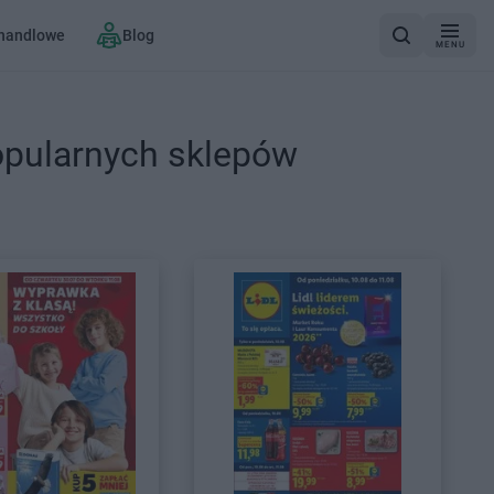
 handlowe
Blog
MENU
opularnych sklepów