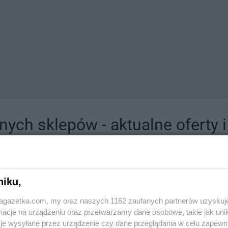
ych sklepów - aktualne oferty 
jdziesz tutaj sklepy należące do lokalnych sieci oraz duże, znane super- i hipermar
niku,
jagazetka.com, my oraz naszych 1162 zaufanych partnerów uzyskuj
cje na urządzeniu oraz przetwarzamy dane osobowe, takie jak unika
je wysyłane przez urządzenie czy dane przeglądania w celu zapewn