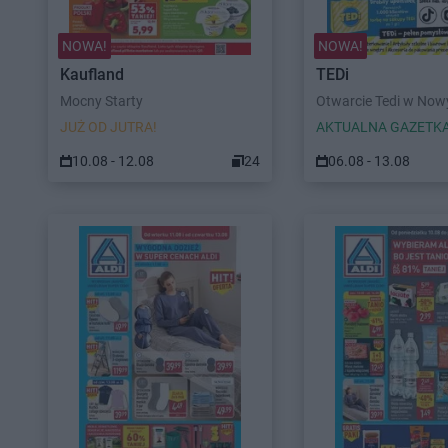
NOWA!
NOWA!
Kaufland
TEDi
Mocny Starty
Otwarcie Tedi w No
JUŻ OD JUTRA!
AKTUALNA GAZETK
10.08 - 12.08
24
06.08 - 13.08