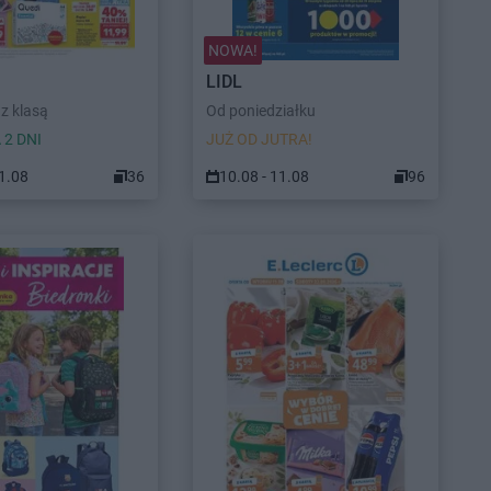
NOWA!
LIDL
z klasą
Od poniedziałku
 2 DNI
JUŻ OD JUTRA!
11.08
36
10.08 - 11.08
96