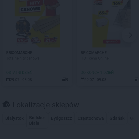
BRICOMARCHE
BRICOMARCHE
Totalne hity cenowe
HOT cena Online!
OSTATNI DZIEŃ!
DO KOŃCA 1 DZIEŃ
29.07 - 08.08
9
29.07 - 09.08
Lokalizacje sklepów
Bielsko-
Białystok
Bydgoszcz
Częstochowa
Gdańsk
Gdy
Biała