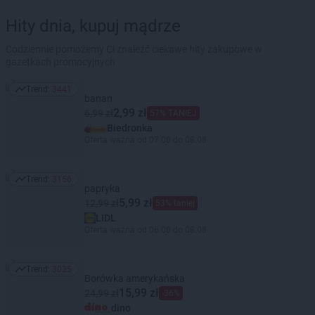
Hity dnia, kupuj mądrze
Codziennie pomożemy Ci znaleźć ciekawe hity zakupowe w
gazetkach promocyjnych
Trend:
3441
Trend: 3441
banan
2,99 zł
6,99 zł
57% TANIEJ
Biedronka
Oferta ważna od 07.08 do 08.08
Trend:
3156
Trend: 3156
papryka
5,99 zł
12,99 zł
53% taniej
LIDL
Oferta ważna od 06.08 do 08.08
Trend:
3035
Trend: 3035
Borówka amerykańska
15,99 zł
24,99 zł
-36%
dino