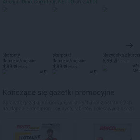
Auchan
,
Dino
,
Carrefour
,
NETTO
oraz
ALDI
Skarpety
skarpetki
Skrzydełka z kurcz
6,99 zł
damskie/męskie
damskie/męskie
8,99 zł
4,99 zł
4,99 zł
API
9,98 zł
9,98 zł
MA
ALDI
ALDI
Kończące się gazetki promocyjne
Sprawdź gazetki promocyjne, w których masz ostatnie 24h
na złapanie ofert promocyjnych, rabatów i ciekawych okazji