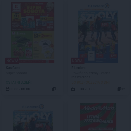
NOWA!
NOWA!
Kaufland
E.Leclerc
Super Sobota
Powrót do szkoły - oferta
rozszerzona
OSTATNI DZIEŃ!
DO ROZPOCZĘCIA 3 DNI
08.08 - 08.08
30
11.08 - 31.08
32