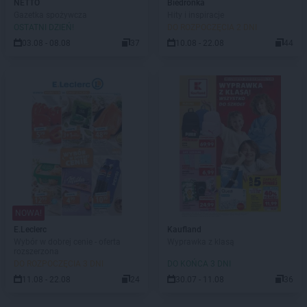
NETTO
Biedronka
Gazetka spożywcza
Hity i inspiracje
OSTATNI DZIEŃ!
DO ROZPOCZĘCIA 2 DNI
03.08 - 08.08
37
10.08 - 22.08
44
NOWA!
E.Leclerc
Kaufland
Wybór w dobrej cenie - oferta
Wyprawka z klasą
rozszerzona
DO ROZPOCZĘCIA 3 DNI
DO KOŃCA 3 DNI
11.08 - 22.08
24
30.07 - 11.08
36