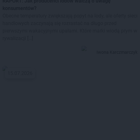
RAPORT: Jak producenci lodów walczą o uwagę
konsumentów?
Obecne temperatury zwiększają popyt na lody, ale oferty sieci
handlowych zaczynają się rozrastać na długo przed
pierwszymi wakacyjnymi upałami. Które marki wiodą prym w
rywalizacji […]
Iwona Karczmarczyk
15.07.2026