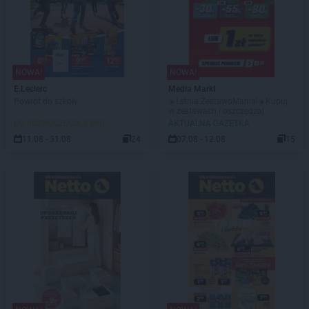
NOWA!
NOWA!
E.Leclerc
Media Markt
Powrót do szkoły
☀️Letnia ZestawoMania!☀️Kupuj
w zestawach i oszczędzaj
DO ROZPOCZĘCIA 3 DNI
AKTUALNA GAZETKA
11.08 - 31.08
24
07.08 - 12.08
15