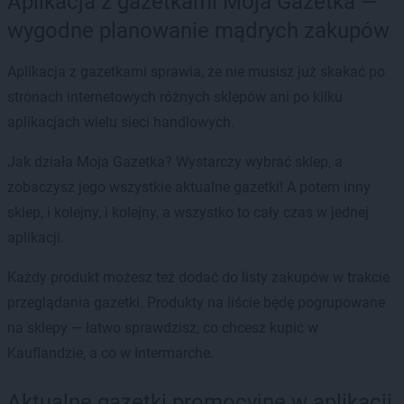
Aplikacja z gazetkami Moja Gazetka —
wygodne planowanie mądrych zakupów
Aplikacja z gazetkami sprawia, że nie musisz już skakać po
stronach internetowych różnych sklepów ani po kilku
aplikacjach wielu sieci handlowych.
Jak działa Moja Gazetka? Wystarczy wybrać sklep, a
zobaczysz jego wszystkie aktualne gazetki! A potem inny
sklep, i kolejny, i kolejny, a wszystko to cały czas w jednej
aplikacji.
Każdy produkt możesz też dodać do listy zakupów w trakcie
przeglądania gazetki. Produkty na liście będę pogrupowane
na sklepy — łatwo sprawdzisz, co chcesz kupić w
Kauflandzie, a co w Intermarche.
Aktualne gazetki promocyjne w aplikacji