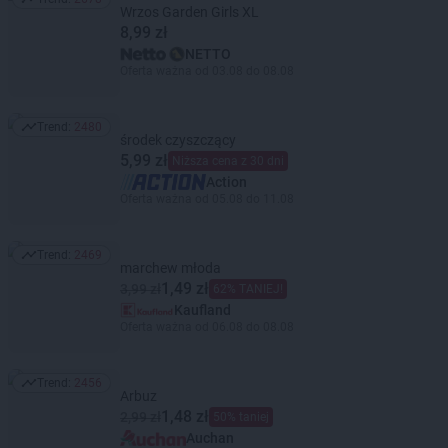
Trend: 2678
Wrzos Garden Girls XL
8,99 zł
NETTO
Oferta ważna od 03.08 do 08.08
Trend:
2480
Trend: 2480
środek czyszczący
5,99 zł
Niższa cena z 30 dni
Action
Oferta ważna od 05.08 do 11.08
Trend:
2469
Trend: 2469
marchew młoda
1,49 zł
3,99 zł
62% TANIEJ!
Kaufland
Oferta ważna od 06.08 do 08.08
Trend:
2456
Trend: 2456
Arbuz
1,48 zł
2,99 zł
50% taniej
Auchan