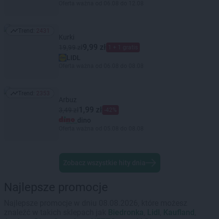
Oferta ważna od 06.08 do 12.08
Trend:
2431
Trend: 2431
Kurki
9,99 zł
19,99 zł
1 + 1 gratis
LIDL
Oferta ważna od 06.08 do 08.08
Trend:
2353
Trend: 2353
Arbuz
1,99 zł
3,49 zł
-42%
dino
Oferta ważna od 05.08 do 08.08
Zobacz wszystkie hity dnia
Najlepsze promocje
Najlepsze promocje w dniu 08.08.2026, które możesz
znaleźć w takich sklepach jak
Biedronka
,
Lidl
,
Kaufland
,