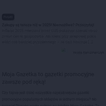
Porady
Zakupy są tańsze niż w 2025! Niemożliwe? Przeczytaj!
Inflacja 2026 mierzona przez GUS pokazuje szeroki obraz
zmian cen w gospodarce. Ale klient przy sklepowej półce
widzi coś bardziej przyziemnego – ile dziś kosztuje […]
Iwona Karczmarczyk
Moja Gazetka to gazetki promocyjne
zawsze pod ręką!
Czy fajnie jest mieć wszystkie najważniejsze gazetki
promocyjne popularnych sklepów w jednym miejscu? No
pewnie! Dlatego warto pobrać na telefon Moją Gazetkę. To