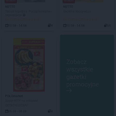
NOWA!
NOWA!
NETTO
NETTO
Temat tygodnia: Porządkowanie i
Gazetka spożywcza
organizacja 🗃️
DO ROZPOCZĘCIA 2 DNI
DO ROZPOCZĘCIA 2 DNI
10.08 - 14.08
4
10.08 - 14.08
38
Zobacz
wszystkie
gazetki
promocyjne
POLOmarket
Super HITY na weekend
OSTATNI DZIEŃ!
06.08 - 08.08
4