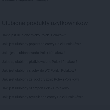
Biedronka
Bogacica
Biedronka
Bogatynia
Biedronka
Boguchwała
Ulubione produkty użytkowników
Biedronka
Boguszów-Gorce
Biedronka
Bojano
Biedronka
Bolesławice
Jakie jest ulubione mleko Polek i Polaków?
Biedronka
Bolesławiec
Jaki jest ulubiony papier toaletowy Polek i Polaków?
Biedronka
Bolków
Biedronka
Bolszewo
Jaka jest ulubiona woda Polek i Polaków?
Biedronka
Bońki
Jakie są ulubione płatki owsiane Polek i Polaków?
Biedronka
Borek Wielkopolski
Biedronka
Borki
Jaki jest ulubiony środek do WC Polek i Polaków?
Biedronka
Borkowo
Jaki jest ulubiony żel pod prysznic Polek i Polaków?
Biedronka
Borne Sulinowo
Biedronka
Borówiec
Jaki jest ulubiony szampon Polek i Polaków?
Biedronka
Branice
Jaki jest ulubiony ręcznik papierowy Polek i Polaków?
Biedronka
Braniewo
Biedronka
Brańsk