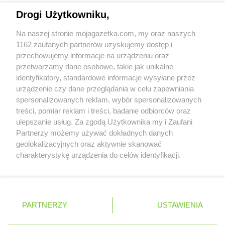
Biedronka
Bukowno
Napisz do nas:
support@mojagazetka.com
Drogi Użytkowniku,
Biedronka
Bulowice
Współpraca z nami
Biedronka
Busko-Zdrój
Na naszej stronie mojagazetka.com, my oraz naszych
Zobacz szczegóły
Biedronka
Bychawa
1162 zaufanych partnerów uzyskujemy dostęp i
Retail Radar – analiza rynku
Biedronka
Byczyna
przechowujemy informacje na urządzeniu oraz
Biedronka
Bydgoszcz
przetwarzamy dane osobowe, takie jak unikalne
identyfikatory, standardowe informacje wysyłane przez
Biedronka
Bystrzyca Górna
Wasze ulubione produkty
urządzenie czy dane przeglądania w celu zapewniania
Biedronka
Bystrzyca Kłodzka
spersonalizowanych reklam, wybór spersonalizowanych
Biedronka
Bytom
Regulamin serwisu i polityka prywatności
treści, pomiar reklam i treści, badanie odbiorców oraz
Biedronka
Bytom Odrzański
ulepszanie usług. Za zgodą Użytkownika my i Zaufani
Biedronka
Bytów
Mapa strony
Partnerzy możemy używać dokładnych danych
geolokalizacyjnych oraz aktywnie skanować
Biedronka
Cegłów
Zawsze najnowsze gazetki w naszej
Wszystkie miasta z lokalizacjami sklepów
charakterystykę urządzenia do celów identyfikacji.
Biedronka
Charzyno
Ponieważ cenimy Twoją prywatność, prosimy o zgodę na
aplikacji
Biedronka
Chechło
korzystanie z tych technologii poprzez kliknięcie
Biedronka
Chęciny
„Akceptuję”. Zgoda jest dobrowolna i zawsze możesz ją
Biedronka
Chełm
+ 1,5 mln zadowolonych kupujących
zmienić/wycofać klikając przycisk ustawień prywatności
Polska
Czechy
Ukraina
Litwa
Słowacja
Rumunia
PARTNERZY
USTAWIENIA
Biedronka
Chełmek
znajdujący się w lewym dolnym rogu strony
Biedronka
Chełmno