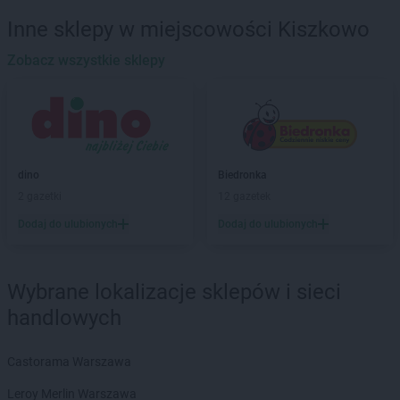
Biedronka
Banie
Inne sklepy w miejscowości Kiszkowo
Biedronka
Banie Mazurskie
Biedronka
Zobacz wszystkie sklepy
Banino
Biedronka
Baniocha
Biedronka
Baranowo
Biedronka
Barciany
Biedronka
Barcin
Biedronka
Barczewo
dino
Biedronka
Biedronka
Bardo
2 gazetki
12 gazetek
Biedronka
Barlinek
Dodaj do ulubionych
Dodaj do ulubionych
Biedronka
Bartoszyce
Biedronka
Barwice
Biedronka
Będzin
Wybrane lokalizacje sklepów i sieci
Biedronka
Bełchatów
handlowych
Biedronka
Bełżyce
Biedronka
Bestwina
Biedronka
Bezrzecze
Castorama Warszawa
Biedronka
Biała
Leroy Merlin Warszawa