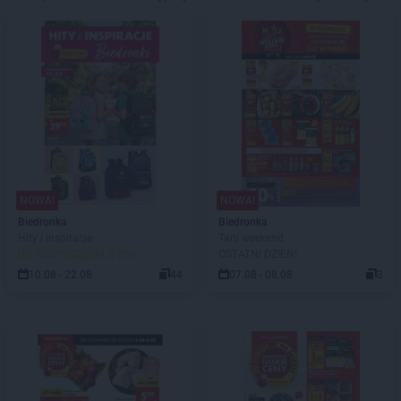
NOWA!
NOWA!
Biedronka
Biedronka
Hity i inspiracje
Tani weekend
DO ROZPOCZĘCIA 2 DNI
OSTATNI DZIEŃ!
10.08 - 22.08
44
07.08 - 08.08
3