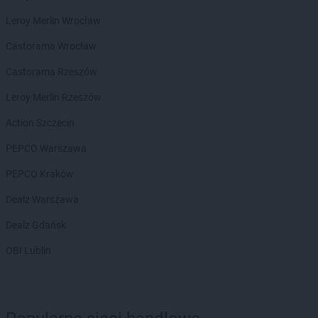
Biedronka
Biała Parcela
Biedronka
Biała Piska
Leroy Merlin Wrocław
Biedronka
Biała Podlaska
Castorama Wrocław
Biedronka
Biała Rawska
Biedronka
Białe Błota
Castorama Rzeszów
Biedronka
Białka
Leroy Merlin Rzeszów
Biedronka
Białka Tatrzańska
Biedronka
Białobrzegi
Action Szczecin
Biedronka
Białogard
PEPCO Warszawa
Biedronka
Biały Bór
Biedronka
Białystok
PEPCO Kraków
Biedronka
Biecz
Dealz Warszawa
Biedronka
Biedronka
Biedronka
Biedrusko
Dealz Gdańsk
Biedronka
Bielany Wrocławskie
OBI Lublin
Biedronka
Bielawa
Biedronka
Bielsk
Biedronka
Bielsk Podlaski
Biedronka
Bielsko-Biała